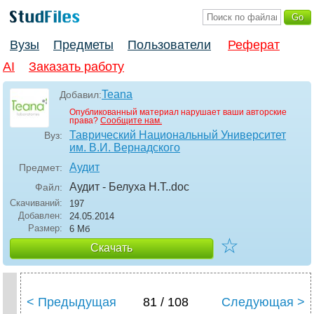
Вузы
Предметы
Пользователи
Реферат
AI
Заказать работу
Teana
Добавил:
Опубликованный материал нарушает ваши авторские
права?
Сообщите нам.
Таврический Национальный Университет
Вуз:
им. В.И. Вернадского
Аудит
Предмет:
Аудит - Белуха Н.Т.
.doc
Файл:
Скачиваний:
197
Добавлен:
24.05.2014
Размер:
6 Мб
☆
Скачать
< Предыдущая
81 / 108
Следующая >