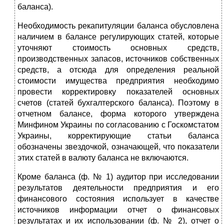
баланса).
Необходимость рекапитуляции баланса обусловлена
на­личием в балансе регулирующих статей, которые
уточня­ют стоимость основных средств,
производственных запасов, источников собственных
средств, а отсюда для определения реальной
стоимости имущества предприятия необходимо
провести корректировку показателей основных
счетов (ста­тей бухгалтерского баланса). Поэтому в
отчетном балансе, форма которого утверждена
Минфином Украины по согла­сованию с Госкомстатом
Украины, корректирующие ста­тьи баланса
обозначены звездочкой, означающей, что пока­затели
этих статей в валюту баланса не включаются.
Кроме баланса (ф. № 1) аудитор при исследовании
резуль­татов деятельности предприятия и его
финансового состоя­ния использует в качестве
источников информации отчет о финансовых
результатах и их использовании (ф. № 2), отчет о