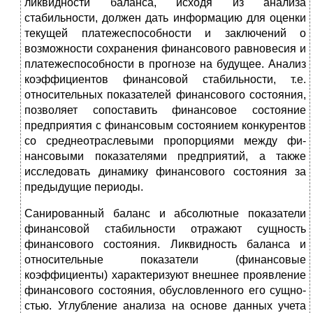
ликвидности баланса, исходя из анализа
стабильности, должен дать информацию для оцен­ки
текущей платежеспособности и заключений о
возмож­ности сохранения финансового равновесия и
платежеспо­собности в прогнозе на будущее. Анализ
коэффициентов финансовой стабильности, т.е.
относительных показателей финансового состояния,
позволяет сопоставить финансовое состояние
предприятия с финансовым состоянием кон­курентов
со среднеотраслевыми пропорциями между фи­
нансовыми показателями предприятий, а также
исследо­вать динамику финансового состояния за
предыдущие пе­риоды.
Санированный баланс и абсолютные показатели
финан­совой стабильности отражают сущность
финансового состо­яния. Ликвидность баланса и
относительные показатели (финансовые
коэффициенты) характеризуют внешнее про­явление
финансового состояния, обусловленного его сущно­
стью. Углубление анализа на основе данных учета