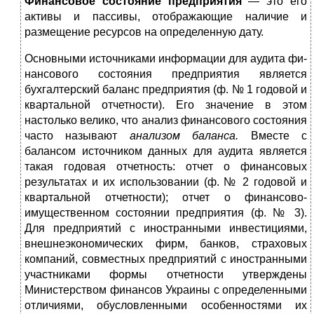
Финансовое состояние предприятия
— это его
активы и пассивы, отображающие наличие и
размещение ресурсов на определенную дату.
Основными источниками информации для аудита фи­
нансового состояния предприятия является
бухгалтерский баланс предприятия (ф. № 1 годовой и
квартальной отчет­ности). Его значение в этом
настолько велико, что анализ финансового состояния
часто называют
анализом баланса.
Вместе с
балансом источником данных для аудита являет­ся
такая годовая отчетность: отчет о финансовых
результа­тах и их использовании (ф. № 2 годовой и
квартальной отчетности); отчет о финансово-
имущественном состоянии предприятия (ф. № 3).
Для предприятий с иностранными инвестициями,
внешнеэкономических фирм, банков, страховых
компаний, совместных предприятий с иностранны­ми
участниками формы отчетности утверждены
Министер­ством финансов Украины с определенными
отличиями, обу­словленными особенностями их