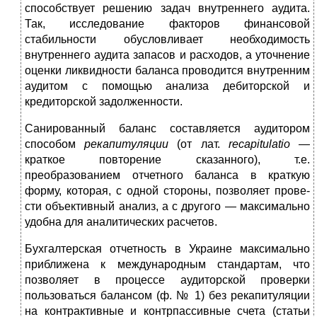
способ­ствует решению задач внутреннего аудита.
Так, исследование факторов финансовой
стабильности обусловливает не­обходимость
внутреннего аудита запасов и расходов, а уточ­нение
оценки ликвидности баланса проводится внутренним
аудитом с помощью анализа дебиторской и
кредиторской задолженности.
Санированный баланс составляется аудитором
способом
рекапитуляции
(от лат.
recapitulatio —
краткое повторе­ние сказанного), т.е.
преобразованием отчетного баланса в краткую
форму, которая, с одной стороны, позволяет прове­
сти объективный анализ, а с другого — максимально
удоб­на для аналитических расчетов.
Бухгалтерская отчетность в Украине максимально
при­ближена к международным стандартам, что
позволяет в процессе аудиторской проверки
пользоваться балансом (ф. № 1) без рекапитуляции
на контрактивные и контрпас­сивные счета (статьи