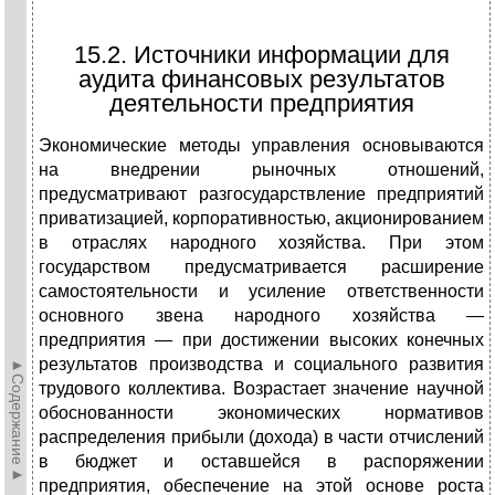
15.2. Источники информации для
аудита финансовых результатов
деятельности предприятия
Экономические методы управления основываются
на внедрении рыночных отношений,
предусматривают разго­сударствление предприятий
приватизацией, корпоративно­стью, акционированием
в отраслях народного хозяйства. При этом
государством предусматривается расширение
самостоятельности и усиление ответственности
основного звена народного хозяйства —
предприятия — при дости­жении высоких конечных
результатов производства и со­циального развития
►Содержание►
трудового коллектива. Возрастает зна­чение научной
обоснованности экономических нормативов
распределения прибыли (дохода) в части отчислений
в бюд­жет и оставшейся в распоряжении
предприятия, обеспече­ние на этой основе роста