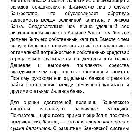
капитал банка считается главным источни­ком защиты
вкладов юридических и физических лиц в случае
банкротства, что обусловливает обратную
зависимость между величиной капитала и риском
банка. Следователь­но, чем выше удельный вес
рискованности активов в ба­лансе банка, тем больше
должен быть его собственный ка­питал. Вместе с тем
выпуск большего количества акций по сравнению с
оптимальной потребностью в собственных сред­ствах
отрицательно сказывается на деятельности банка.
Де­шевле и выгоднее привлекать средства
вкладчиков, чем на­ращивать собственный капитал.
Поэтому руководители от­дельных банков стремятся
найти соотношение между ве­личиной капитала и
другими статьями баланса банка.
Для оценки достаточной величины банковского
капита­ла используют различные методики.
Показатель, шире все­го применяющийся в практике
американских банков, — это
отношение капитала к
сумме депозитов.
С развити­ем банковской системы