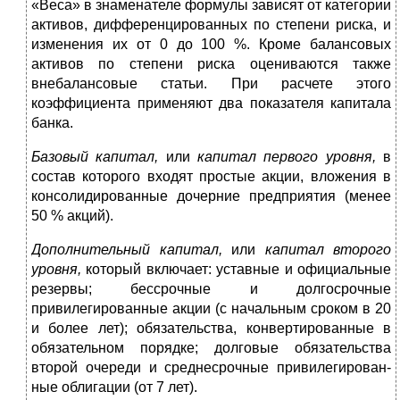
«Веса» в знаменателе формулы зависят от категории
ак­тивов, дифференцированных по степени риска, и
изменения их от 0 до 100 %. Кроме балансовых
активов по степени риска оцениваются также
внебалансовые статьи. При рас­чете этого
коэффициента применяют два показателя капи­тала
банка.
Базовый капитал,
или
капитал первого уровня,
в
состав которого входят простые акции, вложения в
консоли­дированные дочерние предприятия (менее
50 % акций).
Дополнительный капитал,
или
капитал второго
уров­ня,
который включает: уставные и официальные
резервы; бессрочные и долгосрочные
привилегированные акции (с начальным сроком в 20
и более лет); обязательства, кон­вертированные в
обязательном порядке; долговые обяза­тельства
второй очереди и среднесрочные привилегирован­
ные облигации (от 7 лет).