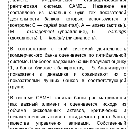
рейтинговая система CAMEL. Название ее
составлено из начальных букв тех показателей
деятельности банков, которые используют­ся в
контроле: С —
capital
(капитал), А —
assets
(активы),
М —
management
(управление), Е —
earnings
(доходность), L —
liquidity
(ликвидность).
В соответствии с этой системой деятельность
коммер­ческого банка оценивается по пятибалльной
системе. Наи­более надежные банки получают оценку
1, а банки, близкие к банкротству, — 5. Анализируют
показатели в динамике и сравнивают их с
показателями лучших банков в соответ­ствующей
группе.
В системе CAMEL капитал банка рассматривается
как важный элемент и оценивается, исходя из
объема риско­ванных активов, критических и
некачественных активов, ожидаемого роста банка,
качества управления активами. Собственный