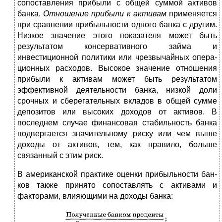
сопостав­ления прибыли с общей суммой активов
банка.
Отноше­ние прибыли к активам
применяется
при сравнении при­быльности одного банка с другим.
Низкое значение этого показателя может быть
результатом консервативного зай­ма и
инвестиционной политики или чрезвычайных опера­
ционных расходов. Высокое значение отношения
прибыли к активам может быть результатом
эффективной деятель­ности банка, низкой доли
срочных и сберегательных вкла­дов в общей сумме
депозитов или высоких доходов от акти­вов. В
последнем случае финансовая стабильность банка
подвергается значительному риску или чем выше
доходы от активов, тем, как правило, больше
связанный с этим риск.
В американской практике оценки прибыльности бан­
ков также принято сопоставлять с активами и
факторами, влияющими на доходы банка: