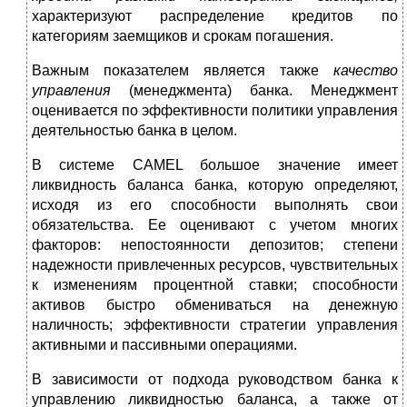
характеризуют распре­деление кредитов по
категориям заемщиков и срокам по­гашения.
Важным показателем является также
качество
управ­ления
(менеджмента) банка. Менеджмент
оценивается по эффективности политики управления
деятельностью бан­ка в целом.
В системе CAMEL большое значение имеет
ликвидность баланса банка, которую определяют,
исходя из его способ­ности выполнять свои
обязательства. Ее оценивают с уче­том многих
факторов: непостоянности депозитов; степени
надежности привлеченных ресурсов, чувствительных
к из­менениям процентной ставки; способности
активов быстро обмениваться на денежную
наличность; эффективности стра­тегии управления
активными и пассивными операциями.
В зависимости от подхода руководством банка к
управ­лению ликвидностью баланса, а также от