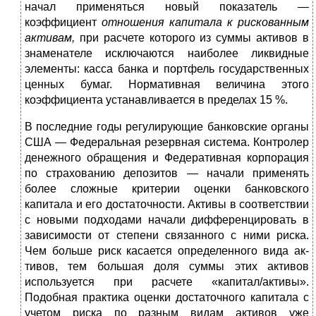
начал применяться новый показа­тель —
коэффициент
отношения капитала к рискован­ным
активам,
при расчете которого из суммы активов в
знаменателе исключаются наиболее ликвидные
элементы: касса банка и портфель государственных
ценных бумаг. Нормативная величина этого
коэффициента устанавлива­ется в пределах 15 %.
В последние годы регулирующие банковские органы
США — Федеральная резервная система. Контролер
денеж­ного обращения и Федеративная корпорация
по страхова­нию депозитов — начали применять
более сложные крите­рии оценки банковского
капитала и его достаточности. Активы в соответствии
с новыми подходами начали диф­ференцировать в
зависимости от степени связанного с ними риска.
Чем больше риск касается определенного вида ак­
тивов, тем большая доля суммы этих активов
используется при расчете «капитал/активы».
Подобная практика оцен­ки достаточного капитала с
учетом риска по разным ви­дам активов уже