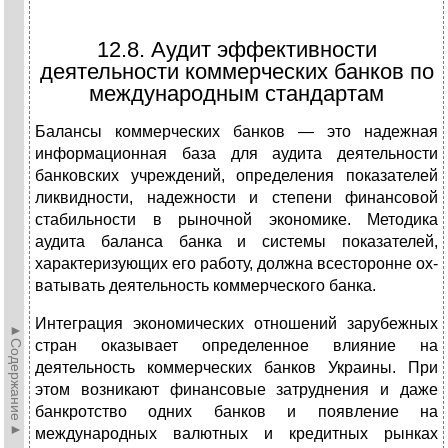
12.8. Аудит эффективности
деятельности коммерческих банков по
международным стандартам
Балансы коммерческих банков — это надежная
инфор­мационная база для аудита деятельности
банковских уч­реждений, определения показателей
ликвидности, надежно­сти и степени финансовой
стабильности в рыночной эконо­мике. Методика
аудита баланса банка и системы показателей,
характеризующих его работу, должна всесторонне ох­
ватывать деятельность коммерческого банка.
Интеграция экономических отношений зарубежных
►Содержание►
стран оказывает определенное влияние на
деятельность коммерческих банков Украины. При
этом возникают фи­нансовые затруднения и даже
банкротство одних банков и появление на
международных валютных и кредитных рын­ках