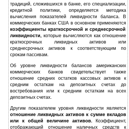
традиций, сложив­шихся в банке, его специализации,
кредитной политики, определяется методика
вычисления показателей ликвид­ности баланса. В
коммерческих банках США в основном применяются
коэффициенты краткосрочной и среднесроч­ной
ликвидности,
которые вычисляются как отношение
краткосрочных ликвидных активов или
среднесрочных активов к соответствующим по
срокам пассивам.
Об уровне ликвидности балансов американских
коммер­ческих банков свидетельствует также
отношение средних остатков кассовых активов к
средним остаткам на депо­зитных счетах до
востребования или к средним остаткам на всех
депозитных счетах.
Другим показателем уровня ликвидности является
отношение ликвидных активов к сумме вкладов
или к общей величине активов.
Коэффициент,
отображающий от­ношение наличных средств к