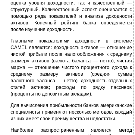
оценка уровня доходности, так и качественный —
структурный. Количе­ственный аспект оценивается с
помощью ряда показателей и анализа доходности
активов. Конечный рейтинг банка определяется
после изучения доходности.
Главными показателями доходности в системе
CAMEL являются: доходность активов — отношение
чистой при­были после налогообложения к среднему
размеру активов (валюта баланса — нетто); чистая
маржа — отношение чис­того процентного дохода к
среднему размеру активов (сред­няя сумма
валютного баланса — нетто); доходность отдель­ных
статей активов; расходы по рядку пассивов
(проценты по депозитным вкладам).
Для вычисления прибыльности банков американские
специалисты применяют несколько методов, каждый
из них имеет свои преимущества и недостатки.
Наиболее распространенным является метод