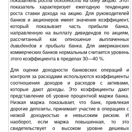
показатель роста доходности на одну акцию.
Этот
показатель харак­теризует ежегодную тенденцию
роста ставки дохода на ак­цию. Для руководителей
банков и акционеров имеет значе­ние коэффициент,
который показывает часть прибыли бан­ка,
направленную на выплату дивидендов по акциям,
рас­считанный как
отношение выплаченных
дивидендов к при­были банка.
Для американских
коммерческих банков нор­мальным считается уровень
этого коэффициента в преде­лах 30—40 %.
Для оценки доходности банковских операций и
контро­ля за расходами используются коэффициенты
соотноше­ния доходов и расходов с активами,
которые дают доходы. Это коэффициенты дают
представление об уровне процент­ной маржи банка.
Низкая маржа показывает, что банк, при­влекая
дорогие депозиты, принимает участие в операциях с
низкой доходностью и невысоким риском. И
наоборот, если маржа повышенная, то это
свидетельствует о высоком уров­не дешевых