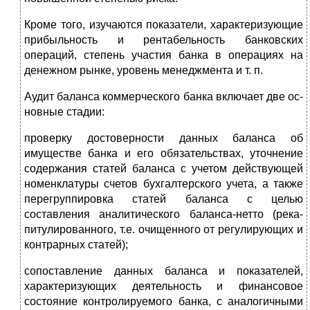
Кроме того, изучаются показатели, характеризующие
прибыльность и рентабельность банковских
операций, сте­пень участия банка в операциях на
денежном рынке, уро­вень менеджмента и т. п.
Аудит баланса коммерческого банка включает две ос­
новные стадии:
проверку достоверности данных баланса об
имуществе банка и его обязательствах, уточнение
содержания статей баланса с учетом действующей
номенклатуры счетов бух­галтерского учета, а также
перегруппировка статей баланса с целью
составления аналитического баланса-нетто (река­
питулированного, т.е. очищенного от регулирующих и
кон­трарных статей);
сопоставление данных баланса и показателей,
характе­ризующих деятельность и финансовое
состояние контро­лируемого банка, с аналогичными