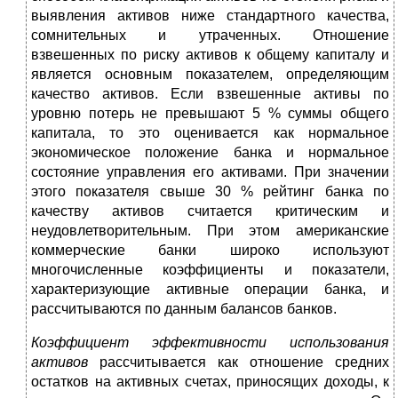
выявления активов ниже стандартного каче­ства,
сомнительных и утраченных. Отношение
взвешенных по риску активов к общему капиталу и
является основным показателем, определяющим
качество активов. Если взвешен­ные активы по
уровню потерь не превышают 5 % суммы общего
капитала, то это оценивается как нормальное
экономи­ческое положение банка и нормальное
состояние управления его активами. При значении
этого показателя свыше 30 % рейтинг банка по
качеству активов считается критическим и
неудовлетворительным. При этом американские
коммерче­ские банки широко используют
многочисленные коэффици­енты и показатели,
характеризующие активные операции бан­ка, и
рассчитываются по данным балансов банков.
Коэффициент эффективности использования
активов
рассчитывается как отношение средних
остатков на актив­ных счетах, приносящих доходы, к