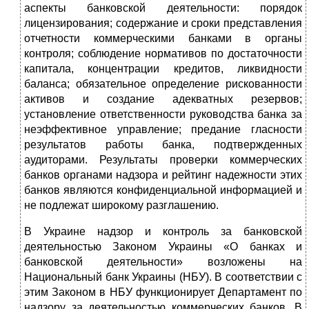
аспекты бан­ковской деятельности: порядок
лицензирования; содержа­ние и сроки представления
отчетности коммерческими бан­ками в органы
контроля; соблюдение нормативов по доста­точности
капитала, концентрации кредитов, ликвидности
баланса; обязательное определение рискованности
активов и создание адекватных резервов;
установление ответствен­ности руководства банка за
неэффективное управление; предание гласности
результатов работы банка, подтверж­денных
аудиторами. Результаты проверки коммерческих
банков органами надзора и рейтинг надежности этих
бан­ков являются конфиденциальной информацией и
не под­лежат широкому разглашению.
В Украине надзор и контроль за банковской
деятельно­стью Законом Украины «О банках и
банковской деятель­ности» возложены на
Национальный банк Украины (НБУ). В соответствии с
этим Законом в НБУ функционирует Де­партамент по
надзору за деятельностью коммерческих бан­ков. В