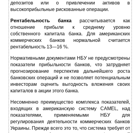
депозитов или о привлечении активов в
высокоприбыльные рискованные операции.
Рентабельность банка
рассчитывается как
отношение прибыли к среднему уровню
собственного капитала банка. Для американских
коммерческих банков нормальной счи­тается
рентабельность 13—16 %.
Нормативными документами НБУ не предусмотрены
показатели прибыльности банков, что затрудняет
прогно­зирование перспектив дальнейшего роста
банковских опе­раций и не позволяет потенциальным
инвесторам оценить выгодность вложения своих
капиталов в акции этого банка.
Несомненно преимущество комплекса показателей,
вхо­дящих в американскую систему CAMEL, над
показателями, применяемыми НБУ для
регулирования деятельности ком­мерческих банков
Украины. Прежде всего это то, что систе­ма требует от