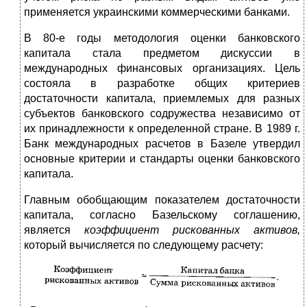
применяется украинскими коммерчески­ми банками.
В 80-е годы методология оценки банковского
капитала стала предметом дискуссии в
международных финансовых организациях. Цель
состояла в разработке общих критери­ев
достаточности капитала, приемлемых для разных
субъек­тов банковского содружества независимо от
их принадлеж­ности к определенной стране. В 1989 г.
Банк международ­ных расчетов в Базеле утвердил
основные критерии и стан­дарты оценки банковского
капитала.
Главным обобщающим показателем достаточности
ка­питала, согласно Базельскому соглашению,
является
коэф­фициент рискованных активов,
который вычисляется по следующему расчету: