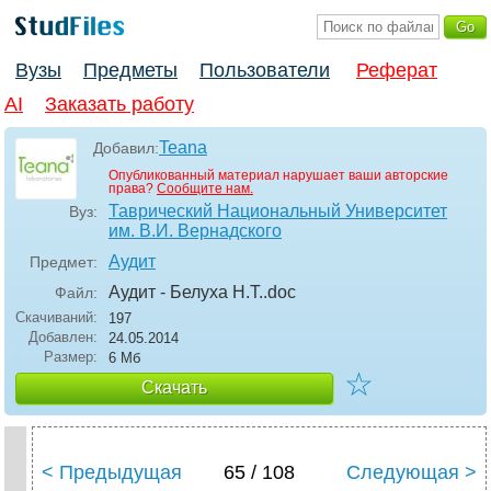
Вузы
Предметы
Пользователи
Реферат
AI
Заказать работу
Teana
Добавил:
Опубликованный материал нарушает ваши авторские
права?
Сообщите нам.
Таврический Национальный Университет
Вуз:
им. В.И. Вернадского
Аудит
Предмет:
Аудит - Белуха Н.Т.
.doc
Файл:
Скачиваний:
197
Добавлен:
24.05.2014
Размер:
6 Мб
☆
Скачать
< Предыдущая
65 / 108
Следующая >