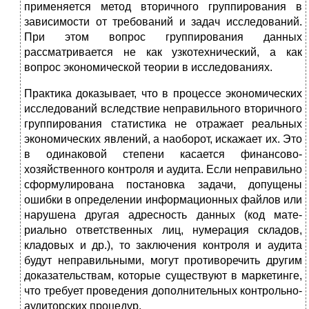
применяется метод вторичного группирования в
зависимости от требо­ваний и задач исследований.
При этом вопрос группирова­ния данных
рассматривается не как узкотехнический, а как
вопрос экономической теории в исследованиях.
Практика доказывает, что в процессе экономических
исследований вследствие неправильного вторичного
груп­пирования статистика не отражает реальных
экономиче­ских явлений, а наоборот, искажает их. Это
в одинаковой степени касается финансово-
хозяйственного контроля и аудита. Если неправильно
сформулирована постановка за­дачи, допущены
ошибки в определении информационных файлов или
нарушена другая адресность данных (код мате­
риально ответственных лиц, нумерация складов,
кладовых и др.), то заключения контроля и аудита
будут неправиль­ными, могут противоречить другим
доказательствам, кото­рые существуют в маркетинге,
что требует проведения до­полнительных контрольно-
аудиторских процедур.