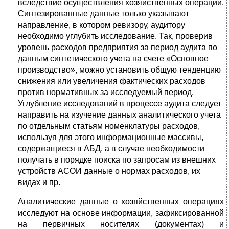
вследствие осу­ществления хозяйственных операций.
Синтезированные данные только указывают
направление, в котором ревизо­ру, аудитору
необходимо углубить исследование. Так, про­верив
уровень расходов предприятия за период аудита по
данным синтетического учета на счете «Основное
произ­водство», можно установить общую тенденцию
снижения или увеличения фактических расходов
против норматив­ных за исследуемый период.
Углубление исследований в процессе аудита следует
направить на изучение данных ана­литического учета
по отдельным статьям номенклатуры расходов,
используя для этого информационные массивы,
содержащиеся в АБД, а в случае необходимости
получать в порядке поиска по запросам из внешних
устройств АСОИ данные о нормах расходов, их
видах и пр.
Аналитические данные о хозяйственных операциях
ис­следуют на основе информации, зафиксированной
на пер­вичных носителях (документах) и