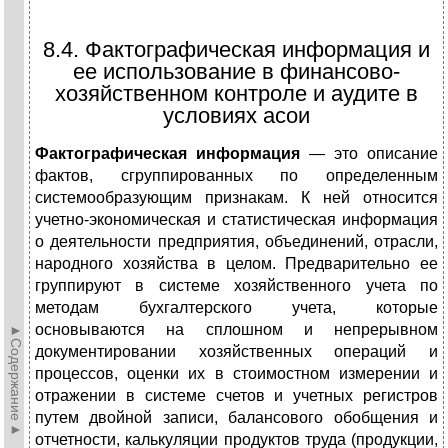
8.4. Фактографическая информация и
ее использование в финансово-
хозяйственном контроле и аудите в
условиях асои
Фактографическая информация
— это описание
фак­тов, сгруппированных по определенным
системообразующим признакам. К ней относится
учетно-экономическая и статистическая информация
о деятельности предприятия, объединений, отрасли,
народного хозяйства в целом. Пред­варительно ее
группируют в системе хозяйственного учета по
методам бухгалтерского учета, которые
основываются на сплошном и непрерывном
►Содержание►
документировании хозяйст­венных операций и
процессов, оценки их в стоимостном измерении и
отражении в системе счетов и учетных регист­ров
путем двойной записи, балансового обобщения и
отчетно­сти, калькуляции продуктов труда (продукции,