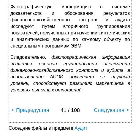
Фактографическую информацию в системе
доказательств и обоснования результатов
финансово-хозяйственного кон­троля и аудита
исследуют путем вторичного группирова­ния
показателей, полученных при изучении синтетических
и аналитических данных по каждому объекту по
специ­альным программам ЭВМ.
Следовательно,
фактографическая информация
являет­ся основой группирования заключений
финансово-хозяй­ственного контроля и аудита, а
использование АСОИ по­вышает ее научный
уровень, способствует развитию мар­кетинга в
условиях рыночных отношений.
< Предыдущая
41 / 108
Следующая >
Соседние файлы в предмете
Аудит