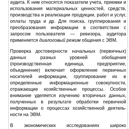
аудита. К ним относятся пока­затели учета, приемки и
использования материальных цен­ностей, средств,
производства и реализации продукции, ра­бот и услуг,
оплаты труда и др. Для поиска, группирования и
преобразования информации в соответствии с
запросом пользователя — ревизора, аудитора
применяется
диалого­вый режим
общения с ЭВМ.
Проверка достоверности начальных (первичных)
данных разных уровней обобщения
(производственная единица, предприятие,
объединение) включает оформление первич­ных
носителей информации, группирование их в
определенные информационные совокупности,
отражающие хозяй­ственные процессы. Особое
внимание уделяется изучению вторичных данных,
полученных в результате обработки первичной
информации о процессах хозяйственной деятель­
ности на ЭВМ.
В экономических исследованиях широко