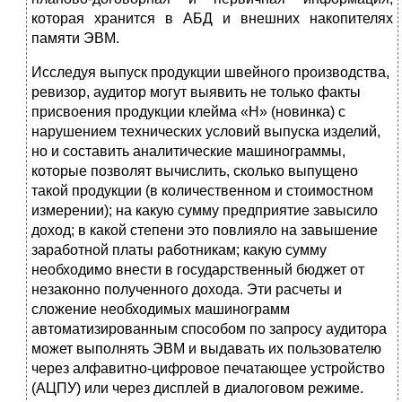
которая хранится в АБД и внешних накопителях
памяти ЭВМ.
Исследуя выпуск продукции швейного производства,
ревизор, аудитор могут выявить не только факты
присвое­ния продукции клейма «Н» (новинка) с
нарушением тех­нических условий выпуска изделий,
но и составить анали­тические машинограммы,
которые позволят вычислить, сколько выпущено
такой продукции (в количественном и стоимостном
измерении); на какую сумму предприятие завысило
доход; в какой степени это повлияло на завыше­ние
заработной платы работникам; какую сумму
необходи­мо внести в государственный бюджет от
незаконно полу­ченного дохода. Эти расчеты и
сложение необходимых ма­шинограмм
автоматизированным способом по запросу аудитора
может выполнять ЭВМ и выдавать их пользовате­лю
через алфавитно-цифровое печатающее устройство
(АЦПУ) или через дисплей в диалоговом режиме.