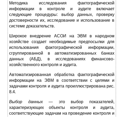
Методика исследования фактографической
информации в контроле и аудите включает
следующие процедуры: вы­бор данных, проверку
достоверности их, исследование и ис­пользование в
системе доказательств.
Широкое внедрение АСОИ на ЭВМ в народном
хозяй­стве создает необходимые предпосылки для
использования фактографической информации,
сгруппированной в авто­матизированных банках
данных (АБД), в исследованиях финансово-
хозяйственного контроля и аудита.
Автоматизированная обработка фактографической
ин­формации на ЭВМ в соответствии с целями и
задачами кон­троля и аудита проиллюстрирована рис.
8.4.
Выбор данных —
это выбор показателей,
характеризую­щих объекты контроля и аудита,
соответствующие задачам на проведение контроля и