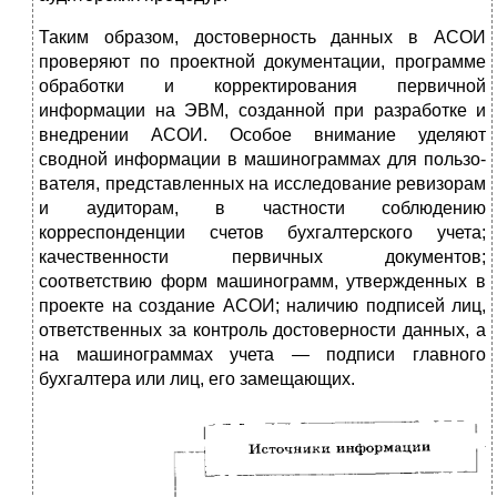
Таким образом, достоверность данных в АСОИ
проверя­ют по проектной документации, программе
обработки и корректирования первичной
информации на ЭВМ, создан­ной при разработке и
внедрении АСОИ. Особое внимание уделяют
сводной информации в машинограммах для пользо­
вателя, представленных на исследование ревизорам
и ауди­торам, в частности соблюдению
корреспонденции счетов бухгалтерского учета;
качественности первичных докумен­тов;
соответствию форм машинограмм, утвержденных в
проекте на создание АСОИ; наличию подписей лиц,
ответ­ственных за контроль достоверности данных, а
на машино­граммах учета — подписи главного
бухгалтера или лиц, его замещающих.