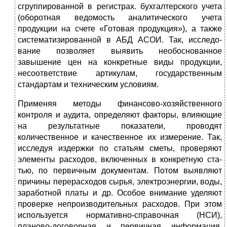
сгруппированной в ре­гистрах. бухгалтерского учета
(оборотная ведомость анали­тического учета
продукции на счете «Готовая продукция»), а также
систематизированной в АБД АСОИ. Так, исследо­
вание позволяет выявить необоснованное
завышение цен на конкретные виды продукции,
несоответствие артикулам, государственным
стандартам и техническим условиям.
Применяя методы финансово-хозяйственного
контроля и аудита, определяют факторы, влияющие
на результатные показатели, проводят
количественное и качественное их измерение. Так,
исследуя издержки по статьям сметы, про­веряют
элементы расходов, включенных в конкретную ста­
тью, по первичным документам. Потом выявляют
причины перерасходов сырья, электроэнергии, воды,
заработной платы и др. Особое внимание уделяют
проверке непроизво­дительных расходов. При этом
используется нормативно-справочная (НСИ),
планово-договорная и первичная информация,