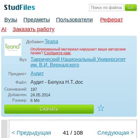
Вузы
Предметы
Пользователи
Реферат
AI
Заказать работу
Teana
Добавил:
Опубликованный материал нарушает ваши авторские
права?
Сообщите нам.
Таврический Национальный Университет
Вуз:
им. В.И. Вернадского
Аудит
Предмет:
Аудит - Белуха Н.Т.
.doc
Файл:
Скачиваний:
197
Добавлен:
24.05.2014
Размер:
6 Мб
☆
Скачать
< Предыдущая
41 / 108
Следующая >