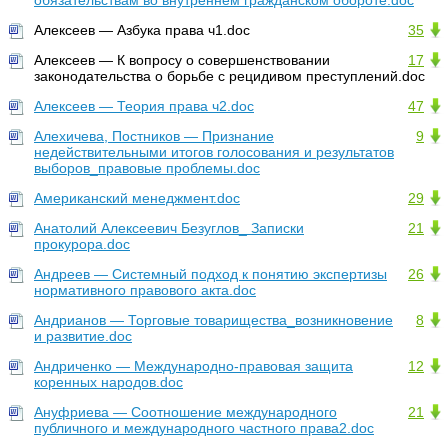
обязательствам во внутреннем гражданском обороте.doc
Алексеев — Азбука права ч1.doc
35
Алексеев — К вопросу о совершенствовании
17
законодательства о борьбе с рецидивом преступлений.doc
Алексеев — Теория права ч2.doc
47
Алехичева, Постников — Признание
9
недействительными итогов голосования и результатов
выборов_правовые проблемы.doc
Американский менеджмент.doc
29
Анатолий Алексеевич Безуглов_ Записки
21
прокурора.doc
Андреев — Системный подход к понятию экспертизы
26
нормативного правового акта.doc
Андрианов — Торговые товарищества_возникновение
8
и развитие.doc
Андриченко — Международно-правовая защита
12
коренных народов.doc
Ануфриева — Соотношение международного
21
публичного и международного частного права2.doc