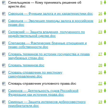
Синельщиков — Кому принимать решение об
9
аресте.doc
Скворцов — Функции залога и их характеристики.doc
16
Скворцов — Эволюция природы залога в российском
14
праве.doc
Скловский — Защита владения, полученного по
23
недействительной сделке.doc
Слепакова — Фактические брачные отношения и
24
право собственности.doc
Словарь терминов по истории государства и права
27
зарубежных стран.doc
Словарь терминов.doc
28
Словарь-справочник по местному
16
самоуправлению.doc
Словарь-справочник уголовного права.doc
22
Смирнов — Деятельность судов Российской
19
Федерации как источник права.doc
Смирных — Защита интересов добросовестного
19
приобретателя.doc