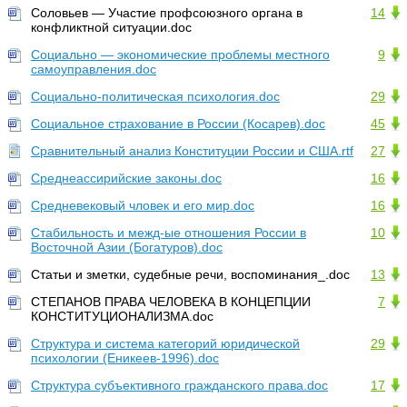
Соловьев — Участие профсоюзного органа в
14
конфликтной ситуации.doc
Социально — экономические проблемы местного
9
самоуправления.doc
Социально-политическая психология.doc
29
Социальное страхование в России (Косарев).doc
45
Сравнительный анализ Конституции России и США.rtf
27
Среднеассирийские законы.doc
16
Средневековый чловек и его мир.doc
16
Стабильность и межд-ые отношения России в
10
Восточной Азии (Богатуров).doc
Статьи и зметки, судебные речи, воспоминания_.doc
13
СТЕПАНОВ ПРАВА ЧЕЛОВЕКА В КОНЦЕПЦИИ
7
КОНСТИТУЦИОНАЛИЗМА.doc
Структура и система категорий юридической
29
психологии (Еникеев-1996).doc
Структура субъективного гражданского права.doc
17