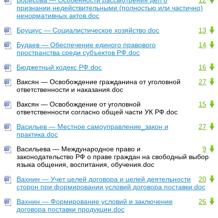
Борисова — Особенности рассмотрения дел о
12
признании недействительными (полностью или частично)
ненормативных актов.doc
Бруцкус — Социалистическое хозяйство.doc
13
Будаев — Обеспечение единого правового
14
пространства среди субъектов РФ.doc
Бюджетный кодекс РФ.doc
16
Ваксян — Освобождение гражданина от уголовной
27
ответственности и наказания.doc
Ваксян — Освобождение от уголовной
15
ответственности согласно общей части УК РФ.doc
Васильев — Местное самоуправление_закон и
27
практика.doc
Васильева — Международное право и
9
законодательство РФ о праве граждан на свободный выбор
языка общения, воспитания, обучения.doc
Вахнин — Учет целей договора и целей деятельности
20
сторон при формировании условий договора поставки.doc
Вахнин — Формирование условий и заключение
26
договора поставки продукции.doc