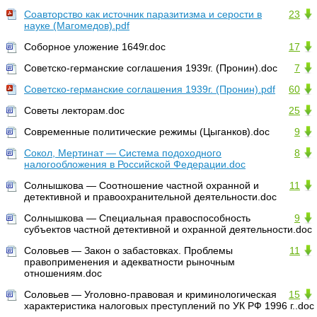
Соавторство как источник паразитизма и серости в
23
науке (Магомедов).pdf
Соборное уложение 1649г.doc
17
Советско-германские соглашения 1939г. (Пронин).doc
7
Советско-германские соглашения 1939г. (Пронин).pdf
60
Советы лекторам.doc
25
Современные политические режимы (Цыганков).doc
9
Сокол, Мертинат — Система подоходного
8
налогообложения в Российской Федерации.doc
Солнышкова — Соотношение частной охранной и
11
детективной и правоохранительной деятельности.doc
Солнышкова — Специальная правоспособность
9
субъектов частной детективной и охранной деятельности.doc
Соловьев — Закон о забастовках. Проблемы
11
правоприменения и адекватности рыночным
отношениям.doc
Соловьев — Уголовно-правовая и криминологическая
15
характеристика налоговых преступлений по УК РФ 1996 г..doc