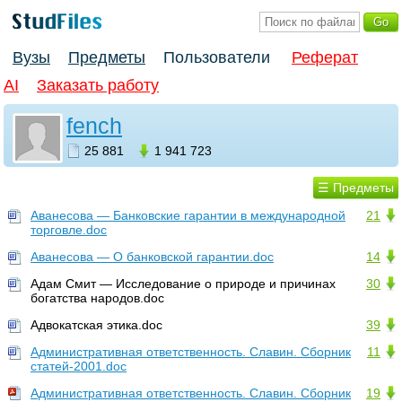
Вузы
Предметы
Пользователи
Реферат
AI
Заказать работу
fench
25 881
1 941 723
☰ Предметы
Аванесова — Банковские гарантии в международной
21
торговле.doc
Аванесова — О банковской гарантии.doc
14
Адам Смит — Исследование о природе и причинах
30
богатства народов.doc
Адвокатская этика.doc
39
Административная ответственность. Славин. Сборник
11
статей-2001.doc
Административная ответственность. Славин. Сборник
19