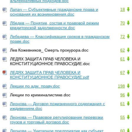
альтернативных подходов.doc
Лапач — Субъективные гражданские права и
18
основания их возникновения.doc
Лбедев — Понятие, состав и правовой режим
70
кредиторской задолженности.doc
Лебедева — Классификация сроков в гражданском
72
праве.doc
Лев Кожевников_ Смерть прокурора.doc
62
ЛЕДЯХ ЗАЩИТА ПРАВ ЧЕЛОВЕКА И
61
КОНСТИТУЦИОННОЕ ПРАВОСУДИЕ.doc
ЛЕДЯХ ЗАЩИТА ПРАВ ЧЕЛОВЕКА И
67
КОНСТИТУЦИОННОЕ ПРАВОСУДИЕ.pdf
Лекции по адм. праву.doc
198
Лекции по криминалистике.doc
96
Леонова — Договор пожизненного содержания с
61
иждивением.doc
Леонова — Правовое регулирование перевозки
55
грузов и торговый договор.doc
Леонова — Унитарное предприятие как субъект
60