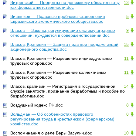
Витрянский — Проценты по денежному обязательству
13
как форма ответственности.doc
Вишняков — Правовые проблемы становления
5
Евразийского экономического сообщества.doc
Власов — Законы, регулирующие систему аграрных
9
отношений, нуждаются в совершенствовании.doc
Власов, Крапивин — Защита прав при продаже акций
15
акционерного общества.doc
Власов, Крапивин — Разрешение индивидуальных
11
трудовых споров.doc
Власов, Крапивин — Разрешение коллективных
11
трудовых споров.doc
Власов, крапивин — Регистрация в государственной
14
службе занятости, признание безработным и пособие по
безработице.doc
Воздушный кодекс РФ.doc
8
Вольдман — Об особенностях правового
8
регулирования труда в крестьянском (фермерском)
хозяйстве.doc
Воспоминания о деле Веры Засулич.doc
10