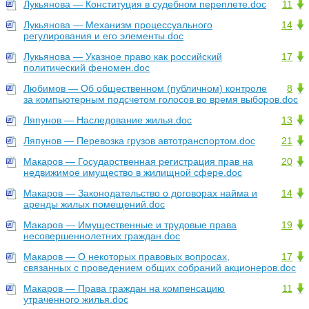
Лукьянова — Конституция в судебном переплете.doc
11
Лукьянова — Механизм процессуального
14
регулирования и его элементы.doc
Лукьянова — Указное право как российский
17
политический феномен.doc
Любимов — Об общественном (публичном) контроле
8
за компьютерным подсчетом голосов во время выборов.doc
Ляпунов — Наследование жилья.doc
13
Ляпунов — Перевозка грузов автотранспортом.doc
21
Макаров — Государственная регистрация прав на
20
недвижимое имущество в жилищной сфере.doc
Макаров — Законодательство о договорах найма и
14
аренды жилых помещений.doc
Макаров — Имущественные и трудовые права
19
несовершеннолетних граждан.doc
Макаров — О некоторых правовых вопросах,
17
связанных с проведением общих собраний акционеров.doc
Макаров — Права граждан на компенсацию
11
утраченного жилья.doc