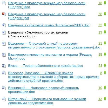
Введение в правовую теорию мер безопасности
18
(Щедрин).doc
Введение в правовую теорию мер безопасности
78
(Щедрин).pdf
Введение в страховое право (Фогельсон-2001).doc
72
Введение к Уложению гос-ых законов
19
(Сперанский).doc
Веденеев — Страховой случай по договору
21
имущественного страхования (вопросы доказывания).doc
Взаимопроникновение экономики и морали (Рихард
15
Мюнх).doc
Визер — Теория общественного хозяйства.doc
23
Вилесова, Казакова — Основные начала
8
законодательства о налогах и сборах как нормы прямого
действия в судебной практике.doc
Винницкий — Налоговая правосубъектность
10
организации.doc
Витрянский — Проценты за пользование чужими
13
денежными средствами.doc