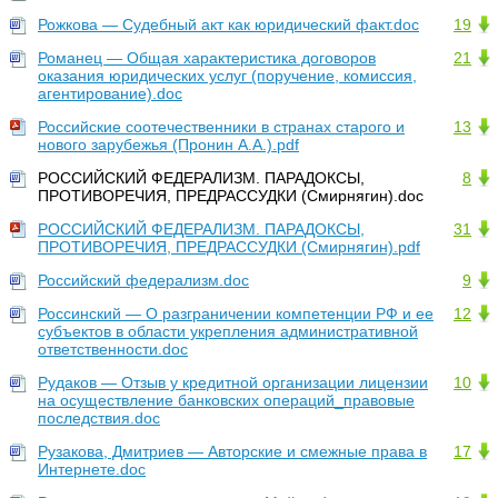
Рожкова — Судебный акт как юридический факт.doc
19
Романец — Общая характеристика договоров
21
оказания юридических услуг (поручение, комиссия,
агентирование).doc
Российские соотечественники в странах старого и
13
нового зарубежья (Пронин А.А.).pdf
РОССИЙСКИЙ ФЕДЕРАЛИЗМ. ПАРАДОКСЫ,
8
ПРОТИВОРЕЧИЯ, ПРЕДРАССУДКИ (Смирнягин).doc
РОССИЙСКИЙ ФЕДЕРАЛИЗМ. ПАРАДОКСЫ,
31
ПРОТИВОРЕЧИЯ, ПРЕДРАССУДКИ (Смирнягин).pdf
Российский федерализм.doc
9
Россинский — О разграничении компетенции РФ и ее
12
субъектов в области укрепления административной
ответственности.doc
Рудаков — Отзыв у кредитной организации лицензии
10
на осуществление банковских операций_правовые
последствия.doc
Рузакова, Дмитриев — Авторские и смежные права в
17
Интернете.doc