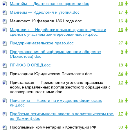
Мангейм — Диагноз нашего времени.doc
16
Мангейм — Идеология и утопия.doc
17
Манифест 19 февраля 1861 года.doc
16
Марголин — Недействительные крупные сделки и
16
сделки с участием заинтересованных лиц.doc
Предпринимательское право.doc
27
Представления об информационном обществе
9
(Лахмотова).doc
ПРИКАЗ О ОРД,Д.doc
18
Прикладная Юридическая Психология.doc
34
Пристанская — Применение уголовно-правовых
12
норм, направленных против жестокого обращения с
несовершеннолетними.doc
Присягина — Налоги на имущество физических
15
лиц.doc
Проблема легитимности власти в полиэтническом гос-
17
ве (Камкия).doc
Проблемный комментарий к Конституции РФ
30