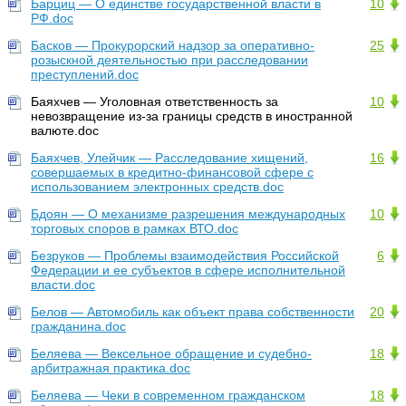
Барциц — О единстве государственной власти в
10
РФ.doc
Басков — Прокурорский надзор за оперативно-
25
розыскной деятельностью при расследовании
преступлений.doc
Баяхчев — Уголовная ответственность за
10
невозвращение из-за границы средств в иностранной
валюте.doc
Баяхчев, Улейчик — Расследование хищений,
16
совершаемых в кредитно-финансовой сфере с
использованием электронных средств.doc
Бдоян — О механизме разрешения международных
10
торговых споров в рамках ВТО.doc
Безруков — Проблемы взаимодействия Российской
6
Федерации и ее субъектов в сфере исполнительной
власти.doc
Белов — Автомобиль как объект права собственности
20
гражданина.doc
Беляева — Вексельное обращение и судебно-
18
арбитражная практика.doc
Беляева — Чеки в современном гражданском
18