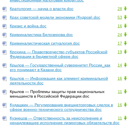
инвестиционный налоговый кредит.doc
Кратология — наука о власти.doc
28
Крах советской модели экономики (Кудров).doc
53
Кризис и война.doc
16
Криминалистика-Белозерова.doc
24
Криминалистическая ситуалогия.doc
17
Крохина — Правотворчество субъектов Российской
19
Федерации в бюджетной сфере.doc
Крылов — Государственный суверенитет России_как
14
его понимают в Казани.doc
Крылов — Информация как элемент криминальной
16
деятельности.doc
Крылов — Проблемы защиты прав национальных
11
меньшинств в Российской Федерации.doc
Кудашкин — Регулирование внешнеторговых сделок в
16
сфере военно-технического сотрудничества.doc
Кузнецов — Ответственность за неисполнение и
11
ненадлежащее исполнение лизинговых обязательств.doc