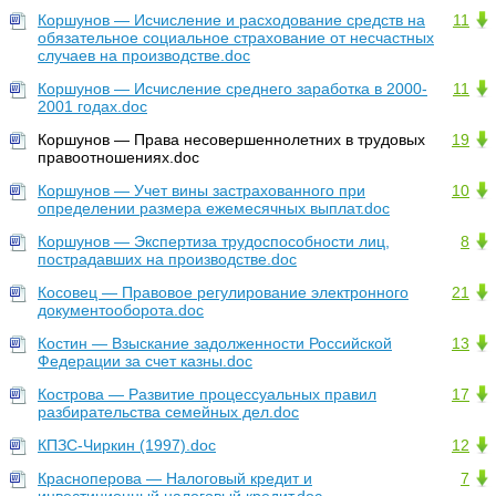
Коршунов — Исчисление и расходование средств на
11
обязательное социальное страхование от несчастных
случаев на производстве.doc
Коршунов — Исчисление среднего заработка в 2000-
11
2001 годах.doc
Коршунов — Права несовершеннолетних в трудовых
19
правоотношениях.doc
Коршунов — Учет вины застрахованного при
10
определении размера ежемесячных выплат.doc
Коршунов — Экспертиза трудоспособности лиц,
8
пострадавших на производстве.doc
Косовец — Правовое регулирование электронного
21
документооборота.doc
Костин — Взыскание задолженности Российской
13
Федерации за счет казны.doc
Кострова — Развитие процессуальных правил
17
разбирательства семейных дел.doc
КПЗС-Чиркин (1997).doc
12
Красноперова — Налоговый кредит и
7