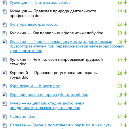
Кузнецов — Плата за жилье.doc
15
Кузнецов — Правовая природа деятельности
14
профсоюзов.doc
Культура демократии.doc
19
Кулюхин — Как правильно оформить жалобу.doc
19
Кулюхин — Перевозочные документы, оформляемые
25
грузоотправителем при перевозке грузов железнодорожным
транспортом.doc
Кулюхин — Чем полезен непрерывный трудовой
14
стаж.doc
Куренной — Правовое регулирование охраны
14
труда.doc
Курс лекций — Князев.doc
29
Курс финансового права (Востриков).doc
49
Кучер — Акцепт как стадия заключения
25
предпринимательского договора.doc
Лабиринт.doc
17
Лапаева — Закон о политических партиях_в чем суть
9