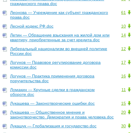
гражданского права.doc
Леонова — Учреждение как субъект гражданского
61
права.doc
Лесной кодекс РФ.doc
10
Летин — Обращение взыскания на жилой дом или
14
квартиру, приобретенные за счет кредита.doc
Либеральный национализм во внешней политике
12
России.doc
Логунов — Правовое регулирование договора
17
комиссии.doc
Логунов — Практика применения договора
16
поручительства.doc
Ломакин — Крупные сделки в гражданском
11
обороте.doc
Лукашева — Законотворческие ошибки.doc
15
Лукашева — Общественное мнение и
20
законотворчество. Демократия и права человека.doc
Лукашук — Глобализация и государство.doc
30