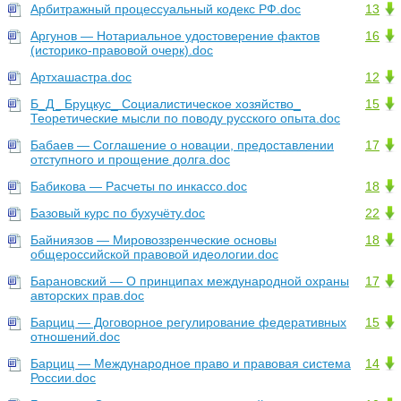
Арбитражный процессуальный кодекс РФ.doc
13
Аргунов — Нотариальное удостоверение фактов
16
(историко-правовой очерк).doc
Артхашастра.doc
12
Б_Д_ Бруцкус_ Социалистическое хозяйство_
15
Теоретические мысли по поводу русского опыта.doc
Бабаев — Соглашение о новации, предоставлении
17
отступного и прощение долга.doc
Бабикова — Расчеты по инкассо.doc
18
Базовый курс по бухучёту.doc
22
Байниязов — Мировоззренческие основы
18
общероссийской правовой идеологии.doc
Барановский — О принципах международной охраны
17
авторских прав.doc
Барциц — Договорное регулирование федеративных
15
отношений.doc
Барциц — Международное право и правовая система
14
России.doc