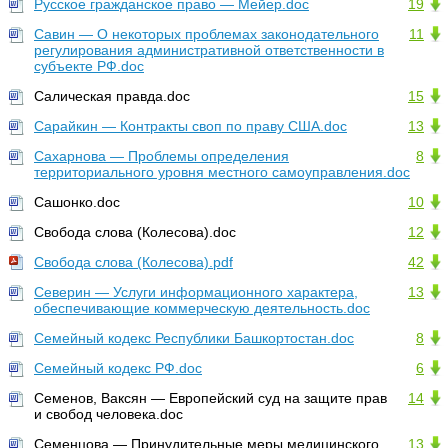
Русское гражданское право — Мейер.doc
19
Савин — О некоторых проблемах законодательного
11
регулирования административной ответственности в
субъекте РФ.doc
Салическая правда.doc
15
Сарайкин — Контракты своп по праву США.doc
13
Сахарнова — Проблемы определения
8
территориального уровня местного самоуправления.doc
Сашонко.doc
10
Свобода слова (Колесова).doc
12
Свобода слова (Колесова).pdf
42
Северин — Услуги информационного характера,
13
обеспечивающие коммерческую деятельность.doc
Семейный кодекс Республики Башкортостан.doc
8
Семейный кодекс РФ.doc
6
Семенов, Ваксян — Европейский суд на защите прав
14
и свобод человека.doc
Семенцова — Принудительные меры медицинского
13