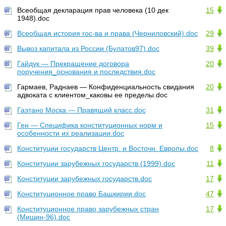
Всеобщая декларация прав человека (10 дек
15
1948).doc
Всеобщая история гос-ва и права (Черниловский).doc
29
Вывоз капитала из России (Булатов97).doc
39
Гайдук — Прекращение договора
20
поручения_основания и последствия.doc
Гармаев, Раднаев — Конфиденциальность свидания
20
адвоката с клиентом_каковы ее пределы.doc
Гаэтано Моска — Правящий класс.doc
31
Ген — Специфика конституционных норм и
15
особенности их реализации.doc
Конституции государств Центр. и Восточн. Европы.doc
8
Конституции зарубежных государств (1999).doc
11
Конституции зарубежных государств.doc
17
Конституционное право Бащкирии.doc
47
Конституционное право зарубежных стран
17
(Мишин-96).doc