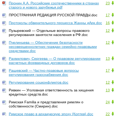
Пронин А.А. Российские соотечественники в странах
23
старого и нового зарубежья.pdf
ПРОСТРАННАЯ РЕДАКЦИЯ РУССКОЙ ПРАВДЫ.doc
17
Протоколы обвинительного процесса Жанны дАрк.doc
16
Пузыревский — Отдельные вопросы правового
12
регулирования занятости населения в РФ.doc
Пчелинцева — Обеспечение безопасности
12
несовершеннолетних граждан семейно-правовыми
средствами.doc
Рахмилович, Сергеева — О правовом регулировании
13
расчетных форвардных договоров.doc
Ращевский — Частно-правовые вопросы
17
регулирования газоснабжения.doc
Регулирование соцконфликтов.doc
12
Ривкин — Уголовная ответственность за хищения
13
кредитных средств.doc
Римская Familia и представления римлян о
24
собственности (Смирин).doc
Римское право в архаическую эпоху (Коптев).doc
22