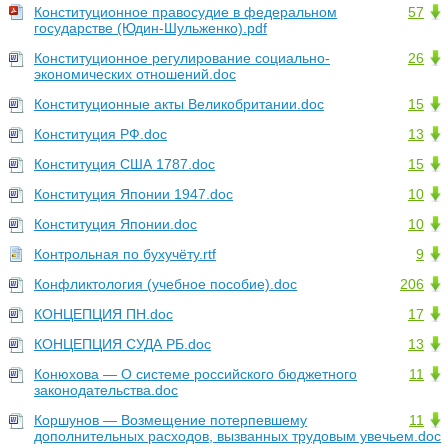
Конституционное правосудие в федеральном
57
государстве (Юдин-Шульженко).pdf
Конституционное регулирование социально-
26
экономических отношений.doc
Конституционные акты Великобритании.doc
15
Конституция РФ.doc
13
Конституция США 1787.doc
15
Конституция Японии 1947.doc
10
Конституция Японии.doc
10
Контрольная по бухучёту.rtf
9
Конфликтология (учебное пособие).doc
206
КОНЦЕПЦИЯ ПН.doc
17
КОНЦЕПЦИЯ СУДА РБ.doc
13
Конюхова — О системе российского бюджетного
11
законодательства.doc
Коршунов — Возмещение потерпевшему
11
дополнительных расходов, вызванных трудовым увечьем.doc