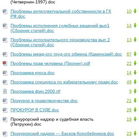
(Четвернин-1997).doc
Проблемы интеллектуальной собственности в ГК
10
РФ.doc
Проблемы исполнения судебных решений вып1
14
(Сборник статей).doc
Проблемы исполнительного производства вып 2
13
(Сборник статей).doc
Проблемы межд-ого труд-ого обмена (Каменский).doc
87
Проблемы прав человека (Пронин).pdf
22
Программа курса.doc
14
Программа спецкурса по избирательному праву.doc
48
Программа фин.2000.rtf
9
Прокурор в правотворчестве.doc
21
ПРОКУРОР В СУДЕ.doc
28
Прокурорский надзор и судебная власть
19
(Петрухин).doc
Прокурорский надзор — Басков-Коробейников.doc
23