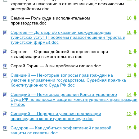
характера и наказание в отношении лиц с психическим
расстройством.doc
Семин — Роль суда в исполнительном
10
производстве.doc
Сергеев — Договор об оказании международных
18
туристских услуг. (Проблемы правоотношений туриста и
туристской фирмы).doc
Сергеев — Оценка действий потерпевшего при
9
квалификации вымогательства.doc
Сергей Горин — А вы пробовали гипноз.doc
25
Сивицкий — Некоторые вопросы прав граждан на
11
участие в управлении государством. Судебная практика
Конституционного Суда РФ.doc
Сивицкий — Некоторые решения Конституционного
14
Суда РФ по вопросам защиты конституционных прав граждан
РФ.doc
Сивицкий — Порядок и условия реализации
12
правосудия в конституционном суде.doc
Сидоров — Как добиться эффективной правовой
15
защиты от клеветы.doc