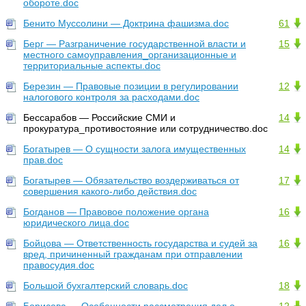
обороте.doc
Бенито Муссолини — Доктрина фашизма.doc
61
Берг — Разграничение государственной власти и
15
местного самоуправления_организационные и
территориальные аспекты.doc
Березин — Правовые позиции в регулировании
12
налогового контроля за расходами.doc
Бессарабов — Российские СМИ и
14
прокуратура_противостояние или сотрудничество.doc
Богатырев — О сущности залога имущественных
14
прав.doc
Богатырев — Обязательство воздерживаться от
17
совершения какого-либо действия.doc
Богданов — Правовое положение органа
16
юридического лица.doc
Бойцова — Ответственность государства и судей за
16
вред, причиненный гражданам при отправлении
правосудия.doc
Большой бухгалтерский словарь.doc
18