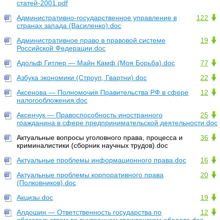
статей-2001.pdf
Административно-государственное управление в
122
странах запада (Василенко).doc
Административное право в правовой системе
19
Российской Федерации.doc
Адольф Гитлер — Майн Камф (Моя Борьба).doc
77
Азбука экономики (Строуп, Гвартни).doc
22
Аксенова — Полномочия Правительства РФ в сфере
12
налогообложения.doc
Аксенчук — Правоспособность иностранного
25
гражданина в сфере предпринимательской деятельности.doc
Актуальные вопросы уголовного права, процесса и
36
криминалистики (сборник научных трудов).doc
Актуальные проблемы информационного права.doc
16
Актуальные проблемы корпоративного права
20
(Полковников).doc
Акцизы.doc
19
Алдошин — Ответственность государства по
12