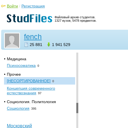
Московский городской
Войти
/
Регистрация
педагогический
университет
Файловый архив студентов.
1327 вузов, 5478 предметов.
•
Биология. Ветеринария. Сельское
хозяйство
Эволюция
fench
71
•
Искусство. Культура
25 881
1 941 529
Литература
50
•
Медицина
Психосоматика
0
•
Прочее
[НЕСОРТИРОВАННОЕ]
0
Концепция современного
естествознания
97
•
Социология. Политология
Социология
395
Московский