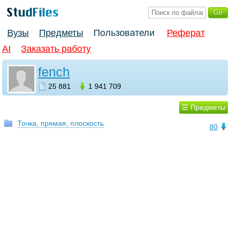
Вузы
Предметы
Пользователи
Реферат
AI
Заказать работу
fench
25 881
1 941 709
☰ Предметы
Точка, прямая, плоскость
80