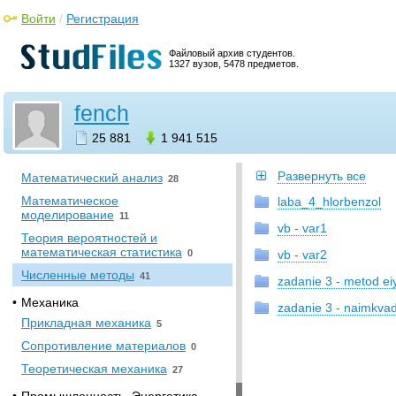
Культурология
1
Войти
/
Регистрация
•
История
Файловый архив студентов.
История
0
1327 вузов, 5478 предметов.
•
Математика
fench
Аналитическая геометрия
0
Высшая математика
232
25 881
1 941 515
Линейная алгебра
3
Развернуть все
Математический анализ
28
Математическое
laba_4_hlorbenzol
моделирование
11
vb - var1
Теория вероятностей и
математическая статистика
0
vb - var2
Численные методы
41
zadanie 3 - metod ei
•
Механика
zadanie 3 - naimkvad
Прикладная механика
5
Сопротивление материалов
0
Теоретическая механика
27