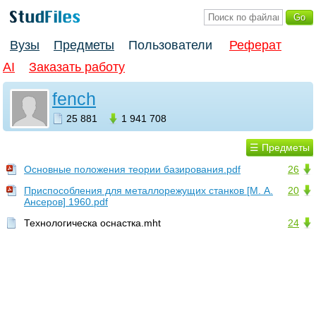
Вузы
Предметы
Пользователи
Реферат
AI
Заказать работу
fench
25 881
1 941 708
☰ Предметы
Основные положения теории базирования.pdf
26
Приспособления для металлорежущих станков [М. А.
20
Ансеров] 1960.pdf
Технологическа оснастка.mht
24