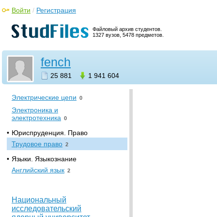
Войти
/
Регистрация
Материалы и элементы
электронной техники
0
Файловый архив студентов.
Схемотехника
0
1327 вузов, 5478 предметов.
Теоретические основы
электротехники
64
fench
Теория автоматического
управления
12
25 881
1 941 604
Электрические машины
0
Электрические цепи
0
Электроника и
электротехника
0
•
Юриспруденция. Право
Трудовое право
2
•
Языки. Языкознание
Английский язык
2
Национальный
исследовательский