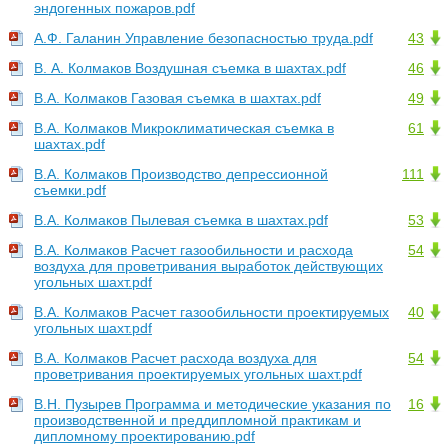
эндогенных пожаров.pdf
А.Ф. Галанин Управление безопасностью труда.pdf
43
В. А. Колмаков Воздушная съемка в шахтах.pdf
46
В.А. Колмаков Газовая съемка в шахтах.pdf
49
В.А. Колмаков Микроклиматическая съемка в
61
шахтах.pdf
В.А. Колмаков Производство депрессионной
111
съемки.pdf
В.А. Колмаков Пылевая съемка в шахтах.pdf
53
В.А. Колмаков Расчет газообильности и расхода
54
воздуха для проветривания выработок действующих
угольных шахт.pdf
В.А. Колмаков Расчет газообильности проектируемых
40
угольных шахт.pdf
В.А. Колмаков Расчет расхода воздуха для
54
проветривания проектируемых угольных шахт.pdf
В.Н. Пузырев Программа и методические указания по
16
производственной и преддипломной практикам и
дипломному проектированию.pdf