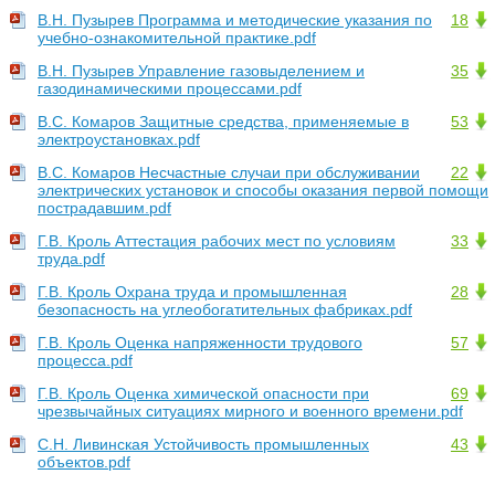
В.Н. Пузырев Программа и методические указания по
18
учебно-ознакомительной практике.pdf
В.Н. Пузырев Управление газовыделением и
35
газодинамическими процессами.pdf
В.С. Комаров Защитные средства, применяемые в
53
электроустановках.pdf
В.С. Комаров Несчастные случаи при обслуживании
22
электрических установок и способы оказания первой помощи
пострадавшим.pdf
Г.В. Кроль Аттестация рабочих мест по условиям
33
труда.pdf
Г.В. Кроль Охрана труда и промышленная
28
безопасность на углеобогатительных фабриках.pdf
Г.В. Кроль Оценка напряженности трудового
57
процесса.pdf
Г.В. Кроль Оценка химической опасности при
69
чрезвычайных ситуациях мирного и военного времени.pdf
С.Н. Ливинская Устойчивость промышленных
43
объектов.pdf