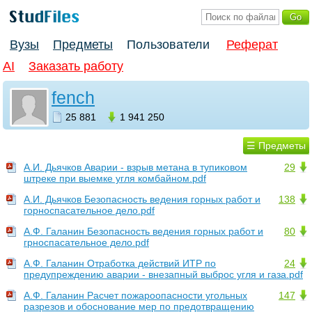
Вузы
Предметы
Пользователи
Реферат
AI
Заказать работу
fench
25 881
1 941 250
☰ Предметы
А.И. Дьячков Аварии - взрыв метана в тупиковом
29
штреке при выемке угля комбайном.pdf
А.И. Дьячков Безопасность ведения горных работ и
138
горноспасательное дело.pdf
А.Ф. Галанин Безопасность ведения горных работ и
80
грноспасательное дело.pdf
А.Ф. Галанин Отработка действий ИТР по
24
предупреждению аварии - внезапный выброс угля и газа.pdf
А.Ф. Галанин Расчет пожароопасности угольных
147
разрезов и обоснование мер по предотвращению