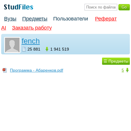
Вузы
Предметы
Пользователи
Реферат
AI
Заказать работу
fench
25 881
1 941 519
☰ Предметы
Программа - Абаренков.pdf
5