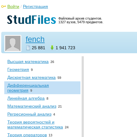
техника
Войти
/
Регистрация
Вычислительная математика и
программирование
16
Файловый архив студентов.
•
Математика
1327 вузов, 5479 предметов.
Алгебра (общая)
0
fench
Алгебраическая геометрия
5
Аналитическая геометрия
7
25 881
1 941 723
Вариационное исчисление
9
Высшая математика
26
Геометрия
9
Дискретная математика
59
Дифференциальная
геометрия
9
Линейная алгебра
8
Математический анализ
21
Регресионный анализ
4
Теория вероятностей и
математическая статистика
24
Теория операторов
13