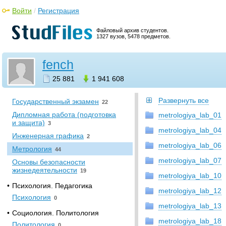
Электрические сети
3
Войти
/
Регистрация
Энергосбережение в
теплоэнергетике и
Файловый архив студентов.
теплотехнологиях
33
1327 вузов, 5478 предметов.
Энергоснабжение и
электрооборудование
промышленных предприятий
fench
4
•
Прочее
25 881
1 941 608
[НЕСОРТИРОВАННОЕ]
0
Развернуть все
Государственный экзамен
22
Дипломная работа (подготовка
metrologiya_lab_01
и защита)
3
metrologiya_lab_04
Инженерная графика
2
metrologiya_lab_06
Метрология
44
metrologiya_lab_07
Основы безопасности
жизнедеятельности
19
metrologiya_lab_10
•
Психология. Педагогика
metrologiya_lab_12
Психология
0
metrologiya_lab_13
•
Социология. Политология
metrologiya_lab_18
Политология
0