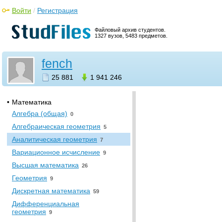
Войти
/
Регистрация
Сумский государственный
Файловый архив студентов.
педагогический
1327 вузов, 5483 предметов.
университет им. Макаренко
•
Информатика. Вычислительная
fench
техника
25 881
1 941 246
Вычислительная математика и
программирование
16
•
Математика
Алгебра (общая)
0
Алгебраическая геометрия
5
Аналитическая геометрия
7
Вариационное исчисление
9
Высшая математика
26
Геометрия
9
Дискретная математика
59
Дифференциальная
геометрия
9