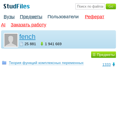
Вузы
Предметы
Пользователи
Реферат
AI
Заказать работу
fench
25 881
1 941 669
☰ Предметы
Теория функций комплексных переменных
1333