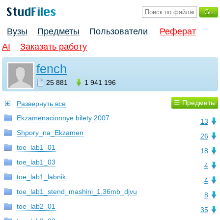
Вузы
Предметы
Пользователи
Реферат
AI
Заказать работу
fench
25 881
1 941 196
☰ Предметы
Развернуть все
Ekzamenacionnye bilety 2007
13
Shpory_na_Ekzamen
26
toe_lab1_01
18
toe_lab1_03
4
toe_lab1_labnik
4
toe_lab1_stend_mashini_1.36mb_djvu
8
toe_lab2_01
35