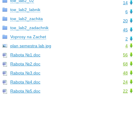
toe_lab2_02
14
toe_lab2_labnik
6
toe_lab2_zachita
20
toe_lab2_zadachnik
45
Voprosy na Zachet
2
plan semestra lab.jpg
4
Rabota №1.doc
56
Rabota №2.doc
68
Rabota №3.doc
48
Rabota №4.doc
24
Rabota №5.doc
22