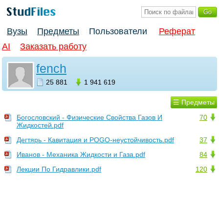
Вузы
Предметы
Пользователи
Реферат
AI
Заказать работу
fench
25 881
1 941 619
☰ Предметы
Богословский - Физические Свойства Газов И
70
Жидкостей.pdf
Дегтярь - Кавитация и POGO-неустойчивость.pdf
37
Иванов - Механика Жидкости и Газа.pdf
84
Лекции По Гидравлики.pdf
120