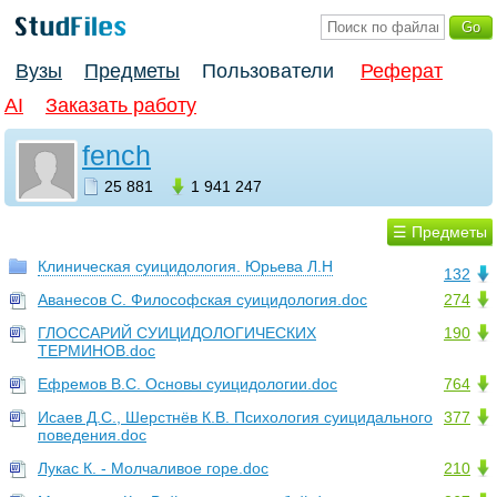
Вузы
Предметы
Пользователи
Реферат
AI
Заказать работу
fench
25 881
1 941 247
☰ Предметы
Клиническая суицидология. Юрьева Л.Н
132
Аванесов С. Философская суицидология.doc
274
ГЛОССАРИЙ СУИЦИДОЛОГИЧЕСКИХ
190
ТЕРМИНОВ.doc
Ефремов В.С. Основы суицидологии.doc
764
Исаев Д.С., Шерстнёв К.В. Психология суицидального
377
поведения.doc
Лукас К. - Молчаливое горе.doc
210