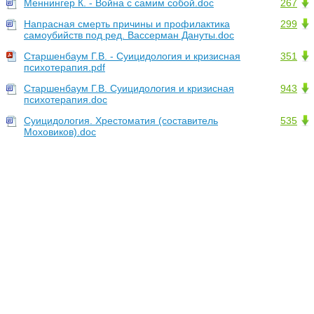
Меннингер К. - Война с самим собой.doc
267
Напрасная смерть причины и профилактика
299
самоубийств под ред. Вассерман Дануты.doc
Старшенбаум Г.В. - Суицидология и кризисная
351
психотерапия.pdf
Старшенбаум Г.В. Суицидология и кризисная
943
психотерапия.doc
Суицидология. Хрестоматия (составитель
535
Моховиков).doc