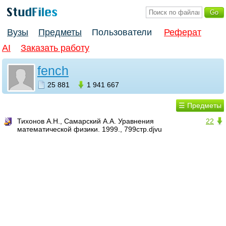
Вузы
Предметы
Пользователи
Реферат
AI
Заказать работу
fench
25 881
1 941 667
☰ Предметы
Тихонов А.Н., Самарский А.А. Уравнения
22
математической физики. 1999., 799стр.djvu