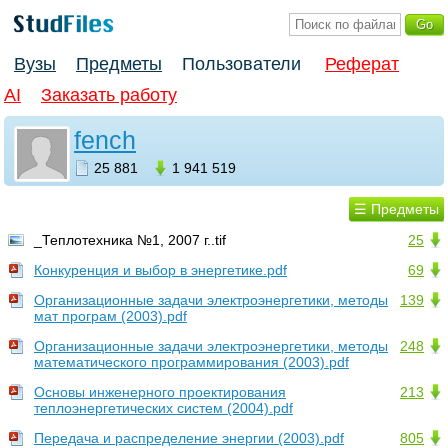
Вузы
Предметы
Пользователи
Реферат
AI
Заказать работу
fench
25 881
1 941 519
☰ Предметы
_Теплотехника №1, 2007 г..tif
25
Конкуренция и выбор в энергетике.pdf
69
Организационные задачи электроэнергетики, методы
139
мат програм (2003).pdf
Организационные задачи электроэнергетики, методы
248
математического программирования (2003).pdf
Основы инженерного проектирования
213
теплоэнергетических систем (2004).pdf
Передача и распределение энергии (2003).pdf
805