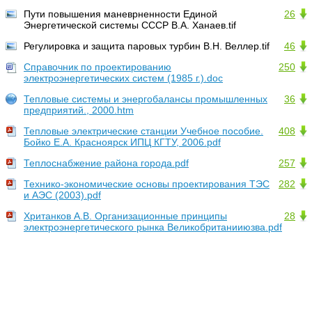
Пути повышения маневрненности Единой
26
Энергетической системы СССР В.А. Ханаев.tif
Регулировка и защита паровых турбин В.Н. Веллер.tif
46
Справочник по проектированию
250
электроэнергетических систем (1985 г.).doc
Тепловые системы и энергобалансы промышленных
36
предприятий., 2000.htm
Тепловые электрические станции Учебное пособие.
408
Бойко Е.А. Красноярск ИПЦ КГТУ, 2006.pdf
Теплоснабжение района города.pdf
257
Технико-экономические основы проектирования ТЭС
282
и АЭС (2003).pdf
Хританков А.В. Организационные принципы
28
электроэнергетического рынка Великобританииюзва.pdf