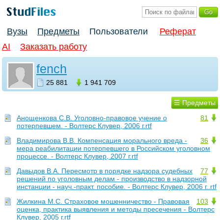
Вузы
Предметы
Пользователи
Реферат
AI
Заказать работу
fench
25 881
1 941 709
☰ Предметы
Анощенкова С.В. Уголовно-правовое учение о
81
потерпевшем. - Волтерс Клувер, 2006 г.rtf
Владимирова В.В. Компенсация морального вреда -
36
мера реабилитации потерпевшего в Российском уголовном
процессе. - Волтерс Клувер, 2007 г.rtf
Давыдов В.А. Пересмотр в порядке надзора судебных
77
решений по уголовным делам - производство в надзорной
инстанции - науч.-практ. пособие. - Волтерс Клувер, 2006 г..rtf
Жилкина М.С. Страховое мошенничество - Правовая
103
оценка, практика выявления и методы пресечения - Волтерс
Клувер, 2005 г.rtf