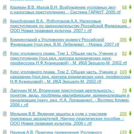
Карякин В.В. Махов В.Н. Возбуждение уголовных дел
68
о налоговых преступлениях. - Система ГАРАНТ, 2005.rtf
Кинсбурская В.А., Ялбулганов А.А. Налоговые
50
преступления по законодательству Российской Федерации. -
ООО Новая правовая культура, 2007 г..rtf
Комментарий к Уголовному кодексу Российской
395
Федерации (под ред. В.М. Лебедева). - Норма, 2007.rtf
Курс уголовного права. Том 1. Общая часть. Учение о
82
преступлении (под ред. доктора юридических наук,
профессора Н.Ф.Кузнецовой) - М. ИКД Зерцало-М, 2002.rtf
Курс уголовного права. Том 2. Общая часть. Учение о
103
наказании (под ред. доктора юридических наук, профессора
Н.Ф.Кузнецовой) - М. ИКД Зерцало-М, 2002.rtf
Лапунин М.М. Вторичная преступная деятельность -
78
понятие, виды, проблемы квалификации, криминализации и
пенализации (науч. ред. Н.А. Лопашенко). - Волтерс Клувер,
2006 г..rtf
Мельник В.В. Ведение защиты в суде с участием
205
присяжных заседателей. Научно-практическое пособие. -
OOO Новая правовая культура, 2006 г..rtf
Наумов А.В. Практика применения Уголовного
133