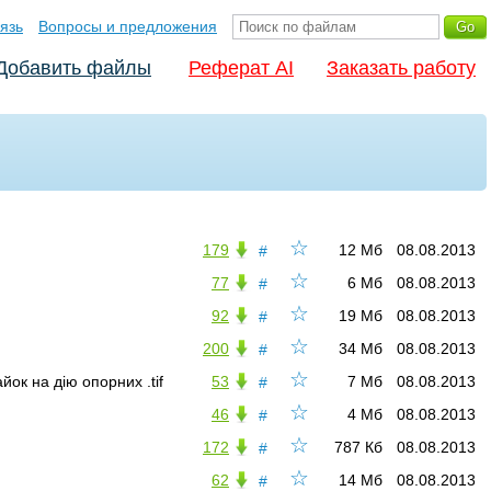
язь
Вопросы и предложения
Добавить файлы
Реферат AI
Заказать работу
☆
179
12 Мб
08.08.2013
#
☆
77
6 Мб
08.08.2013
#
☆
92
19 Мб
08.08.2013
#
☆
200
34 Мб
08.08.2013
#
☆
йок на дію опорних .tif
53
7 Мб
08.08.2013
#
☆
46
4 Мб
08.08.2013
#
☆
172
787 Кб
08.08.2013
#
☆
62
14 Мб
08.08.2013
#