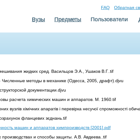
FAQ
Обратная св
Вузы
Предметы
Пользователи
шивания жидких сред. Васильцов Э.А., Ушаков В.Г..tif
 - Численные методы в механике (Одесса, 2005, драфт).djvu
структорской документации.djvu
овы расчета химических машин и аппаратов. М. 1960.tif
их вузлів хімічних апаратів і перевірка несучої спроможності обича
озрахунок фланцевих зєднань.tif
очность машин и аппаратов химпроизводств [2001].pdf
производствах и способы защиты. А.В. Авдеева..tif