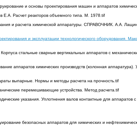
труирование и основы проектирования машин и аппаратов химичес
в Е.А. Расчет реакторов объемного типа. М. 1978.tif
ания и расчета химической аппаратуры. СПРАВОЧНИК. А.А. Лащинс
оектирования и эксплуатации технологического оборудования. Макси
. Корпуса стальные сварные вертикальных аппаратов с механиче
ование аппаратов химических производств (колонная аппаратура). 
араты выпарные. Нормы и методы расчета на прочность.tif
анические перемешивающие устройства. Метод расчета.tif
одические указания. Уплотнения валов контактные для аппарато
руирование безопасных аппаратов для химических и нефтехимическ