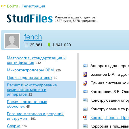
Войти
/
Регистрация
•
Промышленность. Энергетика
Водоподготовка
157
Файловый архив студентов.
1327 вузов, 5478 предметов.
Гидравлика и гидропривод
14
Детали машин и основы
конструирования
57
fench
Материаловедение и
25 881
1 941 620
технология конструкционных
материалов
308
Метрология, стандартизация и
сертификация
112
Аппараты для переме
Микроконтроллеры ЭВМ
225
Баженов В.А., и др.
Производство заготовок
10
Единая система кон
Расчет и конструирование
химических машин и
Канторович З.Б. Осн
аппаратов
22
Конструювання опорн
Расчет тонкостенных
оболочек
45
Конструювання та р
Резание металлов и режущий
Коптев, Попов - Пр
инструмент
191
Сварка
Коррозия в пищевых 
192