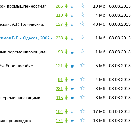
☆
кой промышленности.tif
286
19 Мб
08.08.2013
#
☆
110
4 Мб
08.08.2013
#
☆
кий, А.Р. Толчинский.
127
48 Мб
08.08.2013
#
☆
мов В.Г. - Одесса, 2002.-
238
1 Мб
08.08.2013
#
☆
скими перемешивающими
93
1 Мб
08.08.2013
#
☆
Учебное пособие.
121
5 Мб
08.08.2013
#
☆
91
4 Мб
08.08.2013
#
☆
231
8 Мб
08.08.2013
#
☆
в с перемешивающими
115
3 Мб
08.08.2013
#
☆
104
17 Мб
08.08.2013
#
☆
их производств.
174
18 Мб
08.08.2013
#