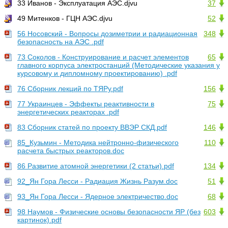
33 Иванов - Эксплуатация АЭС.djvu
37
49 Митенков - ГЦН АЭС.djvu
52
56 Носовский - Вопросы дозиметрии и радиационная
348
безопасность на АЭС .pdf
73 Соколов - Конструирование и расчет элементов
65
главного корпуса электростанций (Методические указания у
курсовому и дипломному проектированию) .pdf
76 Сборник лекций по ТЯРу.pdf
156
77 Украинцев - Эффекты реактивности в
75
энергетических реакторах .pdf
83 Сборник статей по проекту ВВЭР СКД.pdf
146
85_Кузьмин - Методика нейтронно-физического
110
расчета быстрых реакторов.doc
86 Развитие атомной энергетики (2 статьи).pdf
134
92_Ян Гора Лесси - Радиация Жизнь Разум.doc
51
93_Ян Гора Лесси - Ядерное электричество.doc
68
98 Наумов - Физические основы безопасности ЯР (без
603
картинок).pdf