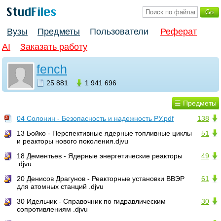
Вузы
Предметы
Пользователи
Реферат
AI
Заказать работу
fench
25 881
1 941 696
☰ Предметы
04 Солонин - Безопасность и надежность РУ.pdf
138
13 Бойко - Перспективные ядерные топливные циклы
51
и реакторы нового поколения.djvu
18 Дементьев - Ядерные энергетические реакторы
49
.djvu
20 Денисов Драгунов - Реакторные установки ВВЭР
61
для атомных станций .djvu
30 Идельчик - Справочник по гидравлическим
30
сопротивлениям .djvu