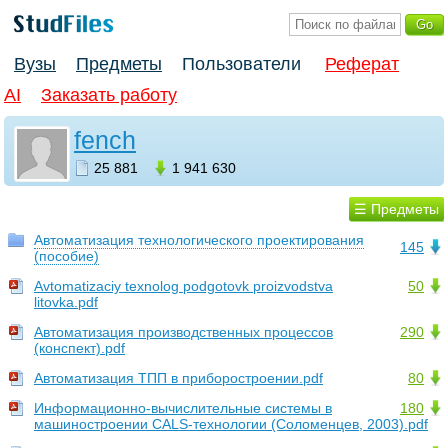
Вузы
Предметы
Пользователи
Реферат
AI
Заказать работу
fench
25 881
1 941 630
☰ Предметы
Автоматизация технологического проектирования
145
(пособие)
Avtomatizaciy texnolog podgotovk proizvodstva
50
litovka.pdf
Автоматизация производственных процессов
290
(конспект).pdf
Автоматизация ТПП в приборостроении.pdf
80
Информационно-вычислительные системы в
180
машиностроении CALS-технологии (Соломенцев, 2003).pdf