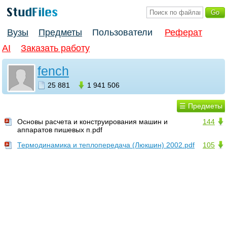
Вузы
Предметы
Пользователи
Реферат
AI
Заказать работу
fench
25 881
1 941 506
☰ Предметы
Основы расчета и конструирования машин и
144
аппаратов пишевых п.pdf
Термодинамика и теплопередача (Люкшин) 2002.pdf
105