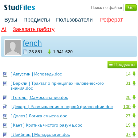
Вузы
Предметы
Пользователи
Реферат
AI
Заказать работу
fench
25 881
1 941 620
☰ Предметы
[ Августин ] Исповедь.doc
14
[ Беркли ] Трактат о принципах человеческого
31
знания.doc
[ Гегель ] Самосознание.doc
28
[ Декарт ] Размышления о первой философии.doc
100
[ Делез ] Логика смысла.doc
27
[ Кант ] Критика чистого разума.doc
19
[ Лейбниц ] Монадология.doc
37