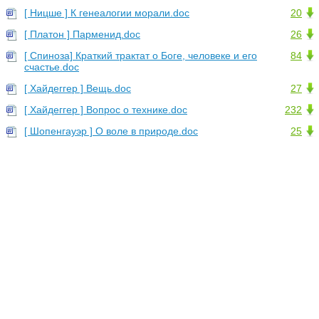
[ Ницше ] К генеалогии морали.doc
20
[ Платон ] Парменид.doc
26
[ Спиноза] Краткий трактат о Боге, человеке и его
84
счастье.doc
[ Хайдеггер ] Вещь.doc
27
[ Хайдеггер ] Вопрос о технике.doc
232
[ Шопенгауэр ] О воле в природе.doc
25