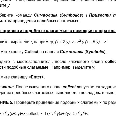
лите
у
.
ерите команду
Символика
(
Symbolics
)
\
Привести п
ьтатом приведения подобных слагаемых.
 привести подобные слагаемые с помощью оператор
2
дите выражение, например,
(
x
+ 2
∙
y
)
∙
z
-
z
∙
y
∙
(
x
+ 5
∙
y
) +
z
.
мите кнопку
Collect
на панели
Символика
(
Symbolic
).
дите в местозаполнитель после ключевого слова
colle
сти подобные слагаемые. Например, выделите
у
.
мите клавишу <
Enter
>.
ечание
. После ключевого слова
collect
допускается задание
дение подобных слагаемых выполняется последовательно 
НИЕ 5.
Проверьте приведение подобных слагаемых по ра
2
2
2
2
z-z
y(x+5y)+z collect, x  (z-z
y)x+2yz–5z
y
+z