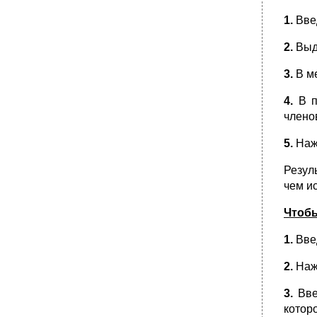
1.
Вве
2.
Выд
3.
В м
4.
В п
члено
5.
Наж
Резул
чем и
Чтобы
1.
Вве
2.
Наж
3.
Вве
котор