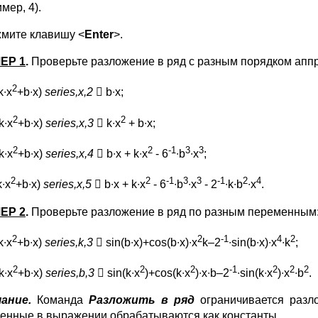
мер, 4).
мите клавишу <
Enter
>.
ЕР 1
.
Проверьте разложение в ряд с разным порядком апп
2
k∙x
+b∙x)
series,x,2
 b∙x;
2
2
k∙x
+b∙x)
series,x,3
 k∙x
+ b∙x;
2
2
-1
3
3
k∙x
+b∙x)
series,x,4
 b∙x + k∙x
- 6
∙b
∙x
;
2
2
-1
3
3
-1
2
4
k∙x
+b∙x)
series,x,5
 b∙x + k∙x
- 6
∙b
∙x
- 2
∙k∙b
∙x
.
ЕР 2
.
Проверьте разложение в ряд по разным переменным
2
2
-1
4
2
k∙x
+b∙x)
series
,
k
,3
 sin(b∙x)+cos(b∙x)∙x
k–2
∙sin(b∙x)∙x
∙k
;
2
2
2
-1
2
2
2
k∙x
+b∙x)
series
,
b
,3
 sin(k∙x
)+cos(k∙x
)∙x∙b–2
∙sin(k∙x
)∙x
∙b
.
ание.
Команда
Разложить в ряд
ограничивается разл
енные в выражении обрабатываются как константы.