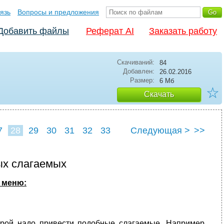
язь
Вопросы и предложения
Добавить файлы
Реферат AI
Заказать работу
Скачиваний:
84
Добавлен:
26.02.2016
Размер:
6 Мб
☆
Скачать
7
28
29
30
31
32
33
Следующая >
>>
ых слагаемых
 меню:
орой надо привести подобные слагаемые. Например,