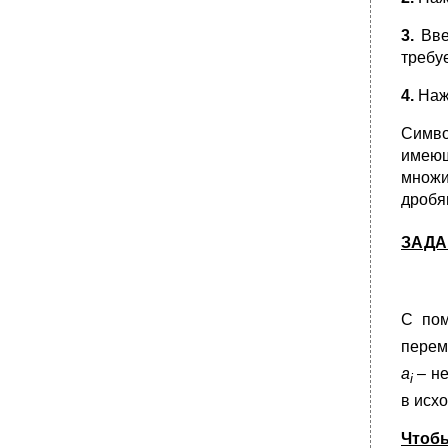
3.
Вве
требу
4.
Наж
Симво
имеющ
множи
дробя
ЗАДА
С пом
пере
a
– н
i
в исх
Чтобы