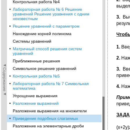
Контрольная работа №4
выде
•
Лабораторная работа № 6 Решение
уравнений Решение уравнения с одним
3.
Выб
неизвестным
резул
•
Решение уравнений с параметром
Нахождение корней полинома
Чтобы
Системы уравнений
1.
Вве
•
Матричный способ решения систем
уравнений
2.
Наж
Приближенные решения
◄Содержание◄
Символьное решение уравнений
3.
Вве
приве
•
Контрольная работа №5
•
Лабораторная работа № 7 Символьная
4.
Наж
математика
Упрощение выражения
Прим
•
Разложение выражений
приве
Разложение выражения на множители
ЗАДА
•
Приведение подобных слагаемых
Разложение на элементарные дроби
(x+2y)