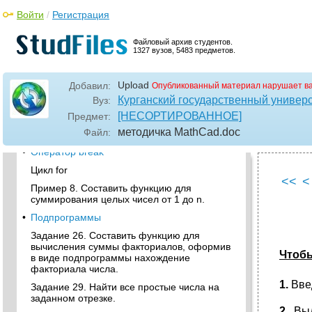
•
Применение Мастера построения
трехмерных графиков
Войти
/
Регистрация
Специальная графика
Файловый архив студентов.
•
Создание и запуск анимационных клипов
1327 вузов, 5483 предметов.
Контрольная работа №3
Upload
Добавил:
•
Лабораторная работа № 5 Создание
Опубликованный материал нарушает в
программ
Курганский государственный универ
Вуз:
Условный оператор
[НЕСОРТИРОВАННОЕ]
Предмет:
методичка MathCad
.doc
Файл:
•
Цикл while
•
Оператор break
Цикл for
<<
<
Пример 8. Составить функцию для
суммирования целых чисел от 1 до n.
•
Подпрограммы
Задание 26. Составить функцию для
вычисления суммы факториалов, оформив
Чтоб
в виде подпрограммы нахождение
факториала числа.
1.
Вве
Задание 29. Найти все простые числа на
заданном отрезке.
2.
Вы