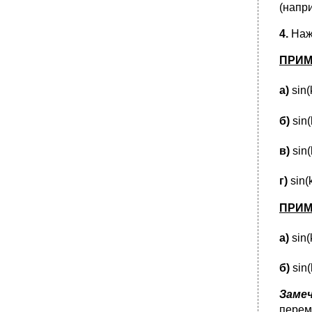
(напри
4.
Наж
ПРИМ
а
)
sin(
б
)
sin(
в
)
sin(
г
)
sin(
ПРИМ
а)
sin(
б)
sin(
Замеч
перем