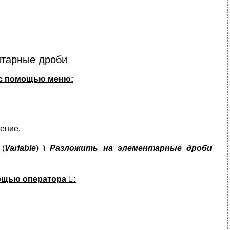
нтарные дроби
 с помощью меню:
ение.
я
(
Variable
)
\
Разложить на элементарные дроби
мощью оператора

: