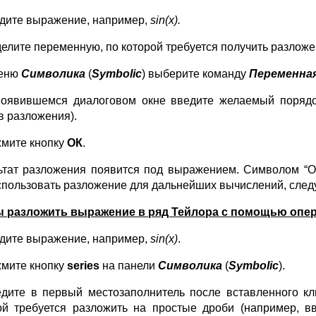
дите выражение, например,
sin
(
x
).
елите переменную, по которой требуется получить разложе
еню
Символика
(
Symbolic
) выберите команду
Переменна
оявившемся диалоговом окне введите желаемый порядок
в разложения).
мите кнопку
ОК
.
ьтат разложения появится под выражением. Символом “О
спользовать разложение для дальнейших вычислений, следуе
 разложить выражение в ряд Тейлора с помощью опе
дите выражение, например,
sin
(
x
)
.
мите кнопку
series
на панели
Символика
(
Symbolic
).
дите в первый местозаполнитель после вставленного к
ой требуется разложить на простые дроби (например, 