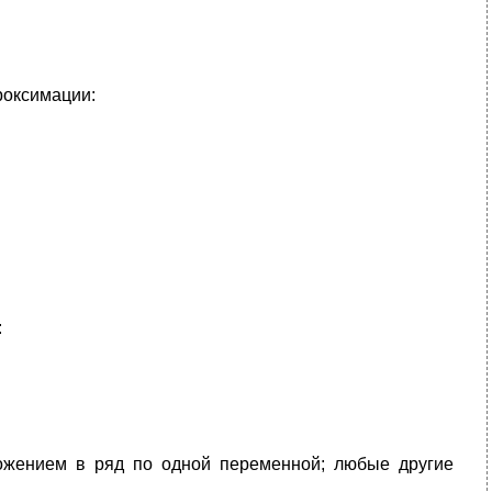
роксимации:
:
ожением в ряд по одной переменной; любые другие