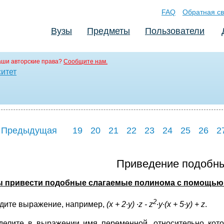
FAQ
Обратная св
Вузы
Предметы
Пользователи
аши авторские права?
Сообщите нам.
ситет
 Предыдущая
19
20
21
22
23
24
25
26
2
Приведение подобн
ы привести подобные слагаемые полинома с помощью
2
дите выражение, например,
(
x
+ 2
∙
y
)
∙
z
-
z
∙
y
∙
(
x
+ 5
∙
y
) +
z
.
делите в выражении имя переменной, относительно кот