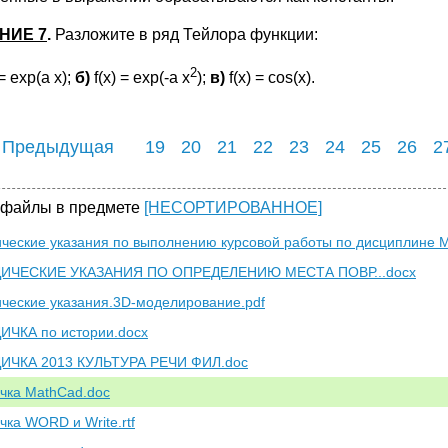
НИЕ 7
.
Разложите в ряд Тейлора функции:
2
 = exp(a x);
б
)
f(x) = exp(-a x
);
в
)
f(x) = cos(x).
 Предыдущая
19
20
21
22
23
24
25
26
2
 файлы в предмете
[НЕСОРТИРОВАННОЕ]
ческие указания по выполнению курсовой работы по дисциплине 
ИЧЕСКИЕ УКАЗАНИЯ ПО ОПРЕДЕЛЕНИЮ МЕСТА ПОВР...docx
ческие указания.3D-моделирование.pdf
ЧКА по истории.docx
ИЧКА 2013 КУЛЬТУРА РЕЧИ ФИЛ.doc
чка MathCad.doc
чка WORD и Write.rtf