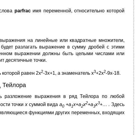
 слова
parf
r
ас
имя переменной, относительно которой
 выражения на линейные или квадратные множители,
будет разлагать выражение в сумму дробей с этими
ленном выражении должны быть целыми числами или
ит десятичные точки.
2
3
2
 которой равен 2x
-3x+1, а знаменатель x
+2x
-9x-18.
д Тейлора
ть разложение выражения в ряд Тейлора по любой
2
3
ности точки
х
суммой вида
a
+
a
x
+
a
x
+
a
x
+… .
Здесь
0
1
2
3
, являющиеся функциями других переменных, входящих