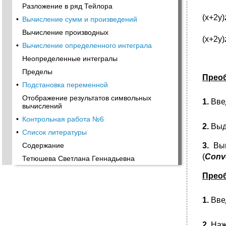
Разложение в ряд Тейлора
(x+2y)
•
Вычисление сумм и произведений
Вычисление производных
(x+2y)
•
Вычисление определенного интеграла
Неопределенные интегралы
Пределы
Преоб
•
Подстановка переменной
Отображение результатов символьных
1.
Вве
вычислений
•
Контрольная работа №6
2.
Выд
•
Список литературы
Содержание
3.
Вы
(
Conve
Тетюшева Светлана Геннадьевна
Преоб
1.
Вве
2.
Наж