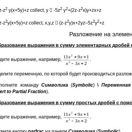
2
2
2
2
z-z
y(x+5y)+z collect, y  -5z
y
+(2z-z
x)y+zx+z
2
2
2
2
z-z
y(x+5y)+z collect, x,y,z  (z-z
y)x+2yz–5z
y
+z
Разложение на элеме
разование выражения в сумму элементарных дробей
дите выражение, например,
.
елите переменную, по которой будет производиться разлож
полните команду
Символика
(
Symbolic
)
\
Переменна
rt to Partial Fraction
).
разование выражения в сумму простых дробей с по
дите выражение, например,
.
мите кнопку
parf
r
ас
на панели
Символика
(
Symbolic
).