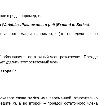
ние в ряд, например,
х
.
я
(
Variable
) \
Разложить в ряд
(
Expand
to
Series
).
 аппроксимации, например, 4 (это определит число
” обозначается остаточный член разложения. Прежде
т удалить этот остаточный член.
ратора

:
лючевого слова
series
имя переменной, относительно
введите
х
), а во второй – порядок остаточного члена