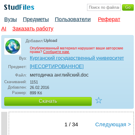
Вузы
Предметы
Пользователи
Реферат
AI
Заказать работу
Upload
Добавил:
Опубликованный материал нарушает ваши авторские
права?
Сообщите нам.
Курганский государственный университет
Вуз:
[НЕСОРТИРОВАННОЕ]
Предмет:
методичка английский
.doc
Файл:
Скачиваний:
1151
Добавлен:
26.02.2016
Размер:
899 Кб
☆
Скачать
1 / 34
Следующая >