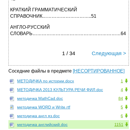
КРАТКИЙ ГРАММАТИЧЕСКИЙ
СПРАВОЧНИК…………………………..51
АНГЛО-РУССКИЙ
СЛОВАРЬ…………………………………………………64
1 / 34
Следующая >
Соседние файлы в предмете
[НЕСОРТИРОВАННОЕ]
МЕТОДИЧКА по истории.docx
1
МЕТОДИЧКА 2013 КУЛЬТУРА РЕЧИ ФИЛ.doc
4
методичка MathCad.doc
84
методичка WORD и Write.rtf
5
методичка англ яз.doc
6
методичка английский.doc
1151