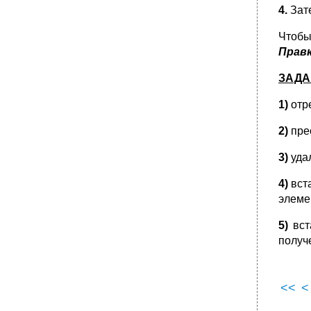
4.
Зат
•
Контрольная работа №6
•
Список литературы
Чтобы
Содержание
Прав
Тетюшева Светлана Геннадьевна
ЗАДА
1)
отр
2)
пре
3)
уда
4)
вст
элеме
5)
вст
получ
<<
<