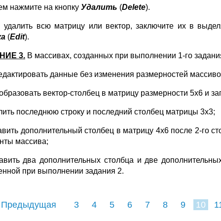
ем нажмите на кнопку
Удалить
(
Delete
).
 удалить всю матрицу или вектор, заключите их в выд
ка
(
Edit
).
НИЕ 3.
В массивах, созданных при выполнении 1-го задани
едактировать данные без изменения размерностей массиво
образовать вектор-столбец в матрицу размерности 5х6 и з
лить последнюю строку и последний столбец матрицы 3х3;
авить дополнительный столбец в матрицу 4х6 после 2-го с
нты массива;
авить два дополнительных столбца и две дополнительны
енной при выполнении задания 2.
 Предыдущая
3
4
5
6
7
8
9
10
1
18
19
20
21
22