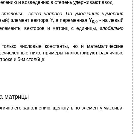
делению и возведению в степень удерживают ввод.
 столбцы - слева направо. По умолчанию нумераия
вый) элемент вектора Y, а переменная
Y
-
на левый
0,0
 элементы векторов и матриц с единицы,
глобально
 только числовые константы, но и математические
еречисленные ниже примеры иллюстрируют различные
роке и 5-м столбце:
а матрицы
гично его заполнению: щелкнуть по элементу массива,