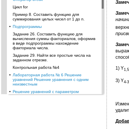
Замеч
Цикл for
Замеч
Пример 8. Составить функцию для
суммирования целых чисел от 1 до n.
начин
•
Подпрограммы
верхн
присв
Задание 26. Составить функцию для
вычисления суммы факториалов, оформив
в виде подпрограммы нахождение
Замеч
факториала числа.
выраж
Задание 29. Найти все простые числа на
спосо
заданном отрезке.
Контрольная работа №4
1) Y
1,5
•
Лабораторная работа № 6 Решение
уравнений Решение уравнения с одним
3) Y
4-3
неизвестным
•
Решение уравнений с параметром
Нахождение корней полинома
Измен
Системы уравнений
удалит
•
Матричный способ решения систем
уравнений
Добав
Приближенные решения