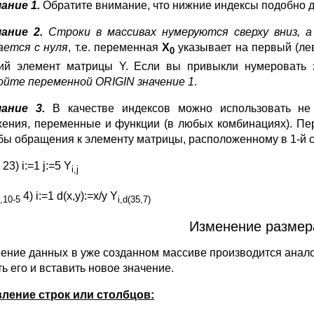
ание 1.
Обратите внимание, что нижние индексы подобно 
ание 2.
Строки в массивах нумеруются сверху вниз, а
ается с нуля
, т.е. переменная
X
указывает на первый (ле
0
ий элемент матрицы Y. Если вы привыкли нумеровать
ойте переменной
ORIGIN
значение 1
.
ание 3.
В качестве индексов можно использовать не
ения, переменные и функции (в любых комбинациях). П
бы обращения к элементу матрицы, расположенному в 1-й ст
23) i:=1 j:=5 Y
i,j
4) i:=1 d(x,y):=x/y Y
,10-5
i,d(35,7)
Изменение размер
ение данных в уже созданном массиве производится анало
ь его и вставить новое значение.
ление строк или столбцов: