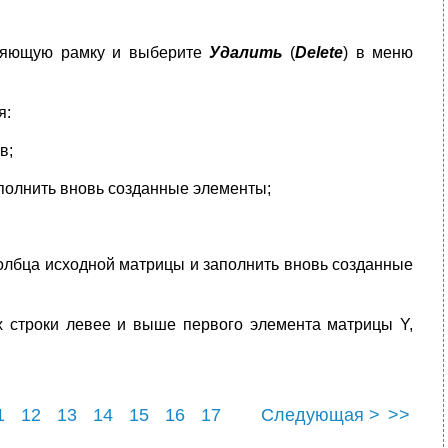
еляющую рамку и выберите
Удалить
(
Delete
) в меню
я:
в;
аполнить вновь созданные элементы;
толбца исходной матрицы и заполнить вновь созданные
х строки левее и выше первого элемента матрицы Y,
1
12
13
14
15
16
17
Следующая >
>>
23
24
25