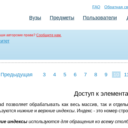
FAQ
Обратная св
Вузы
Предметы
Пользователи
аши авторские права?
Сообщите нам.
ситет
 Предыдущая
3
4
5
6
7
8
9
10
1
18
19
20
21
22
Доступ к элемент
ad позволяет обрабатывать как весь массив, так и отдел
ьзуются
нижние
и
верхние индексы
. Индекс - это номер стр
ние индексы
используются для обращения ко всему стол