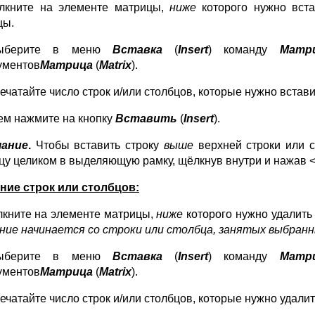
лкните на элементе матрицы,
ниже
которого нужно вст
цы.
ыберите в меню
Вставка
(
Insert
) команду
Матр
ументов
Матрица
(
Matrix
).
ечатайте число строк и/или столбцов, которые нужно встави
ем нажмите на кнопку
Вставить
(
Insert
).
чание
.
Чтобы вставить строку
выше
верхней строки или 
цу целиком в выделяющую рамку, щёлкнув внутри и нажав 
ние строк или столбцов:
кните на элементе матрицы,
ниже
которого нужно удалить
ние начинается со строки или столбца, занятых выбра
ыберите в меню
Вставка
(
Insert
) команду
Матр
ументов
Матрица
(
Matrix
).
ечатайте число строк и/или столбцов, которые нужно удалит