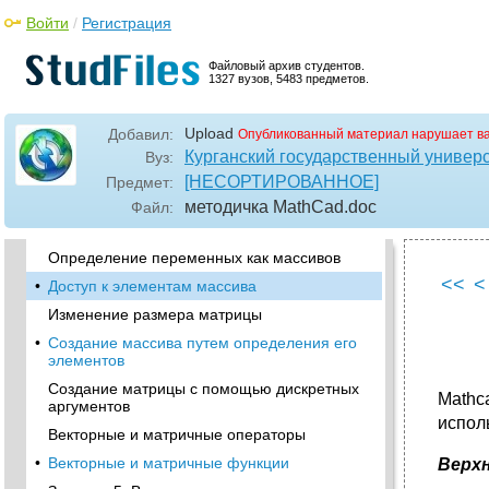
функций
Войти
/
Регистрация
•
Определение дискретной переменной
Глобальные определения переменных и
Файловый архив студентов.
функций
1327 вузов, 5483 предметов.
Вычисления с использованием единиц
измерения
Upload
Добавил:
Опубликованный материал нарушает в
•
Контрольная работа №1
Курганский государственный универ
Вуз:
[НЕСОРТИРОВАННОЕ]
Предмет:
Лабораторная работа № 3. Массивы
методичка MathCad
.doc
Файл:
Создание массива командой Вставка
матрицы
Определение переменных как массивов
<<
<
•
Доступ к элементам массива
Изменение размера матрицы
•
Создание массива путем определения его
элементов
Создание матрицы с помощью дискретных
Mathc
аргументов
испол
Векторные и матричные операторы
•
Векторные и матричные функции
Верх