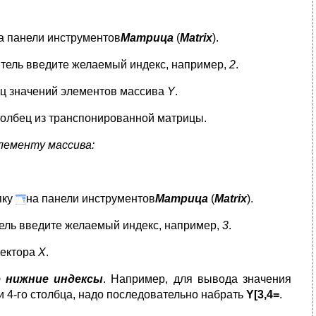
а панели инструментов
Матрица
(
Matrix
).
тель введите желаемый индекс, например,
2
.
бец значений элементов массива
Y
.
столбец из транспонированной матрицы.
лементу массива:
пку
на панели инструментов
Матрица
(
Matrix
).
ель введите желаемый индекс, например,
3
.
вектора
Х
.
 нижние индексы
. Например, для вывода значения
и 4-го столбца, надо последовательно набрать
Y[3,4=
.