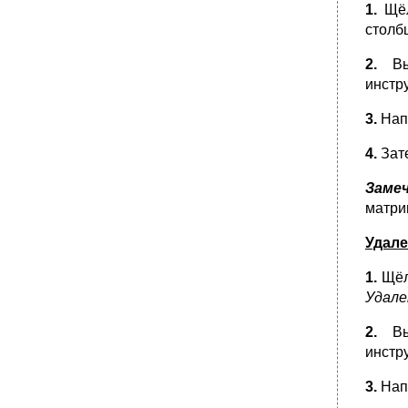
1.
Щё
Символьное решение уравнений
столб
•
Контрольная работа №5
•
Лабораторная работа № 7 Символьная
2.
В
математика
инстр
Упрощение выражения
3.
Нап
•
Разложение выражений
Разложение выражения на множители
4.
Зат
•
Приведение подобных слагаемых
Заме
Разложение на элементарные дроби
матри
Разложение в ряд Тейлора
•
Вычисление сумм и произведений
Удале
Вычисление производных
1.
Щёл
•
Вычисление определенного интеграла
Удале
Неопределенные интегралы
2.
В
Пределы
инстр
•
Подстановка переменной
Отображение результатов символьных
3.
Нап
вычислений