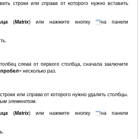
авить строки или
справа
от которого нужно вставить
ица
(
Matrix
) или нажмите кнопку
на панели
ть.
столбец
слева
от первого столбца, сначала заключите
<
пробел
> несколько раз.
 строки или
справа
от которого нужно удалить столбцы.
нным элементом
.
ица
(
Matrix
) или нажмите кнопку
на панели
ь.