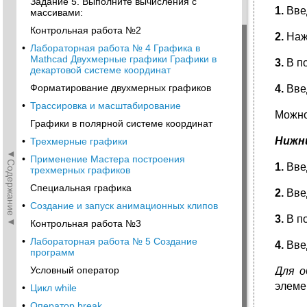
Задание 5. Выполните вычисления с
1.
Вве
массивами:
Контрольная работа №2
2.
Наж
•
Лабораторная работа № 4 Графика в
Mathcad Двухмерные графики Графики в
3.
В по
декартовой системе координат
Форматирование двухмерных графиков
4.
Вве
•
Трассировка и масштабирование
Можно
Графики в полярной системе координат
Нижн
•
Трехмерные графики
◄Содержание◄
•
Применение Мастера построения
1.
Вве
трехмерных графиков
Специальная графика
2.
Введ
•
Создание и запуск анимационных клипов
3.
В по
Контрольная работа №3
•
Лабораторная работа № 5 Создание
4.
Вве
программ
Условный оператор
Для о
элеме
•
Цикл while
•
Оператор break