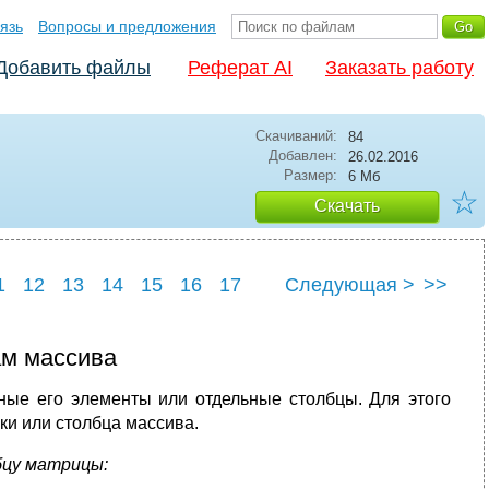
язь
Вопросы и предложения
Добавить файлы
Реферат AI
Заказать работу
Скачиваний:
84
Добавлен:
26.02.2016
Размер:
6 Мб
☆
Скачать
1
12
13
14
15
16
17
Следующая >
>>
23
24
25
ам массива
ьные его элементы или отдельные столбцы. Для этого
оки или столбца массива.
бцу матрицы: