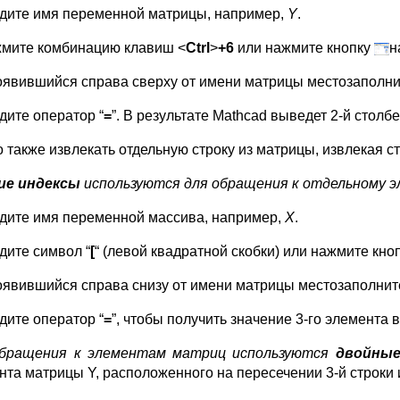
дите имя переменной матрицы, например,
Y
.
мите комбинацию клавиш <
Ctrl
>
+6
или нажмите кнопку
н
явившийся справа сверху от имени матрицы местозаполни
дите оператор
“
=
”. В результате Mathcad выведет 2-й стол
 также извлекать отдельную строку из матрицы, извлекая 
ие индексы
используются для обращения к отдельному э
дите имя переменной массива, например,
Х
.
ите символ “
[
“ (левой квадратной скобки) или нажмите кно
явившийся справа снизу от имени матрицы местозаполнит
дите оператор
“
=
”, чтобы получить значение 3-го элемента 
бращения к элементам
матриц используются
двойные
нта матрицы Y, расположенного на пересечении 3-й строки 