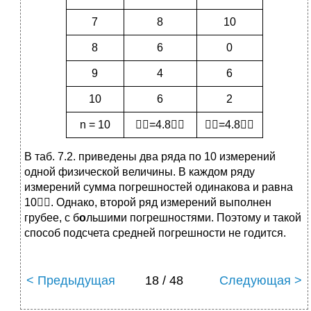
7
8
10
8
6
0
9
4
6
10
6
2
n = 10
=4.8
=4.8
В таб. 7.2. приведены два ряда по 10 измерений
одной физической величины. В каждом ряду
измерений сумма погрешностей одинакова и равна
10. Однако, второй ряд измерений выполнен
грубее, с б
о
льшими погрешностями. Поэтому и такой
способ подсчета средней погрешности не годится.
< Предыдущая
18 / 48
Следующая >