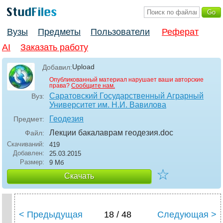
Вузы
Предметы
Пользователи
Реферат
AI
Заказать работу
Upload
Добавил:
Опубликованный материал нарушает ваши авторские
права?
Сообщите нам.
Саратовский Государственный Аграрный
Вуз:
Университет им. Н.И. Вавилова
Геодезия
Предмет:
Лекции бакалаврам геодезия
.doc
Файл:
Скачиваний:
419
Добавлен:
25.03.2015
Размер:
9 Мб
☆
Скачать
< Предыдущая
18 / 48
Следующая >