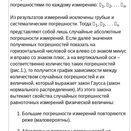
погрешностями по каждому измерению: 
, 
, . . . 
.
1
2
n
Из результатов измерений исключены грубые и
систематические погрешности. Тогда 
, 
, . . . 
1
2
n
представляют собой лишь случайные абсолютные
погрешности измерений. Если далее значения
полученных погрешностей показать на
горизонтальной числовой оси влево со знаком минус
и вправо со знаком плюс, а на вертикальной оси –
соответственно количество таких погрешностей
(рис.1.), то получится график зависимости между
количеством случайных погрешностей и их
величиной, который выражает закон Гаусса (закон
нормального распределения). Из этого закона
вытекают свойства случайных погрешностей
равноточных измерений физической величины:
Большие погрешности измерений повторяются
реже (маловероятны).