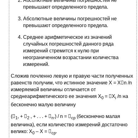
Абсолютные величины погрешностей не
превышают определенного предела.
Абсолютные величины погрешностей не
превышают определенного предела.
Среднее арифметическое из значений
случайных погрешностей данного ряда
измерений стремится к нулю при
неограниченном возрастании количества
измерений.
Сложив почленно левую и правую части полученных
равенств получим, что истинное значение Х = Хn /n
измеряемой величины отличается от
среднеарифметического ее значения Х
= Х
/n на
0
i
бесконечно малую величину
(
, + 
, + . . . + 
.) / n = 
(бесконечно малая
1
2
n
ср
величина), если количество измерений достаточно
велико: Х
– Х = 
.
0
ср