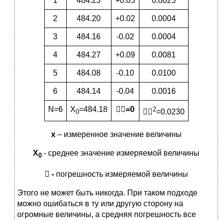
1
484.23
+0.05
0.0025
2
484.20
+0.02
0.0004
3
484.16
-0.02
0.0004
4
484.27
+0.09
0.0081
5
484.08
-0.10
0.0100
6
484.14
-0.04
0.0016
N=6
X
=484.18

=0
2

=0.0230
0
х
– измеренное значение величины
X
- среднее значение измеряемой величины
0

-
погрешность измеряемой величины
Этого не может быть никогда. При таком подходе
можно ошибаться в ту или другую сторону на
огромные величины, а средняя погрешность все