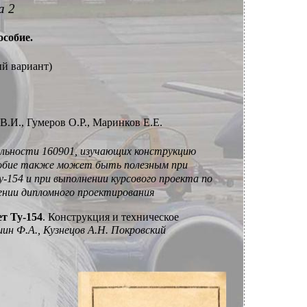
а 2
особие.
й вариант)
В.И., Гумеров О.Р., Маринков Е.Е.
иальности 160901, изучающих конструкцию
особие также может быть полезным при
-154 и при выполнении курсового проекта по
нении дипломного проектирования
ет
Ту-154
.
Конструкция и техническое
ин Ф.А., Кузнецов А.Н. Покровский