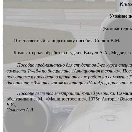
Книг
Учебное п
(Компьютерны
Ответственный за подготовку пособия: Сошин В.М.
Компьютерная обработка студент: Валуев А.А., Медведев 
Пособие предназначено для студентов 3-го курса спец
самолета Ту-154 по дисциплине «Авиационная техника». П
подготовке к проведению практических работ на самолете Ту
дисциплине «Техническая эксплуатация ЛА и АД», при выпол
Пособие является электронной копией учебника:
Самол
обслуживание. М., «Машиностроение», 1975г. Авторы:
Волош
В.Я.,
Соловьев А.Я