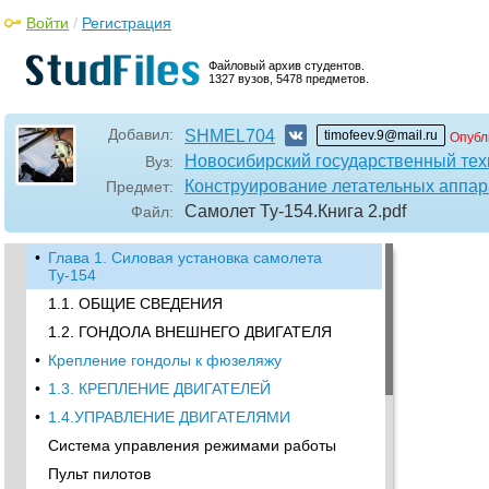
Войти
/
Регистрация
Файловый архив студентов.
1327 вузов, 5478 предметов.
Добавил:
SHMEL704
timofeev.9@mail.ru
Опубл
Новосибирский государственный тех
Вуз:
Конструирование летательных аппар
Предмет:
Самолет Ту-154.Книга 2
.pdf
Файл:
•
Глава 1. Силовая установка самолета
Ту-154
1.1. ОБЩИЕ СВЕДЕНИЯ
1.2. ГОНДОЛА ВНЕШНЕГО ДВИГАТЕЛЯ
•
Крепление гондолы к фюзеляжу
•
1.3. КРЕПЛЕНИЕ ДВИГАТЕЛЕЙ
•
1.4.УПРАВЛЕНИЕ ДВИГАТЕЛЯМИ
Система управления режимами работы
Пульт пилотов