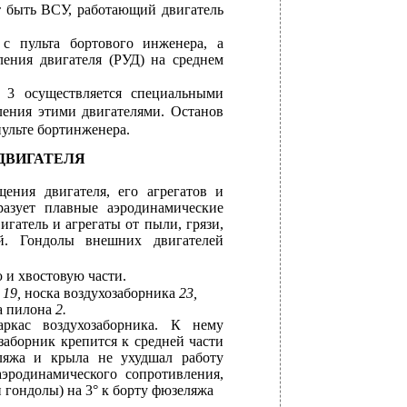
т быть ВСУ, работающий двигатель
 с пульта бортового инженера, а
ения двигателя (РУД) на среднем
 3 осуществляется специальными
ления этими двигателями. Останов
ульте бортинженера.
 ДВИГАТЕЛЯ
ения двигателя, его агрегатов и
разует плавные аэродинамические
игатель и агрегаты от пыли, грязи,
й. Гондолы внешних двигателей
ю и хвостовую части.
и
19,
носка воздухозаборника
23,
а пилона
2.
ркас воздухозаборника. К нему
аборник крепится к средней части
ляжа и крыла не ухудшал работу
эродинамического сопротивления,
 гондолы) на 3° к борту фюзеляжа