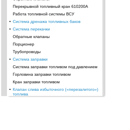
Перекрывной топливный кран 610200A
Работа топливной системы ВСУ
•
Система дренажа топливных баков
•
Система перекачки
Обратные клапаны
Порционер
Трубопроводы
•
Система заправки
Система заправки топливом под давлением
Горловина заправки топливом
Кран заправки топливом
•
Клапан слива избыточного («перезалитого»)
топлива
Трубопроводы системы заправки
Заправочная горловина
Трубопроводы
•
Герметические выводы