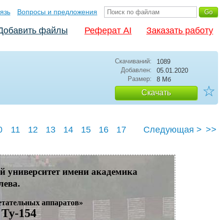
язь
Вопросы и предложения
Добавить файлы
Реферат AI
Заказать работу
Скачиваний:
1089
Добавлен:
05.01.2020
Размер:
8 Мб
☆
Скачать
0
11
12
13
14
15
16
17
Следующая >
>>
23
24
25
й университет имени академика
лева.
етательных аппаратов»
 Ту-154