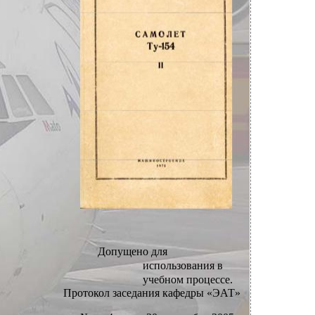
Допущено для
использования в
учебном процессе.
Протокол заседания кафедры «ЭАТ»