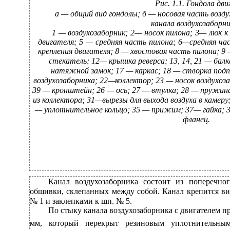
Рис. 1.1. Гондола дв
а — общий вид гондолы; б — носовая часть возду
канала воздухозаборни
1 — воздухозаборник; 2— носок пилона; 3— люк к
двигателя; 5 — средняя часть пилона; 6—средняя час
крепления двигателя; 8 — хвостовая часть пилона; 9
стекатель; 12— крышка реверса; 13, 14, 21 — бал
натяжной замок; 17 — каркас; 18 — створка под
воздухозаборника; 22—коллектор; 23 — носок воздухозаб
39 — кронштейн; 26 — ось; 27 — втулка; 28 — пружин
из коллектора; 31—вырезы для выхода воздуха в камеру
— уплотнительное кольцо; 35 — прижим; 37— гайка; 3
фланец.
Канал воздухозаборника состоит из поперечно
обшивки, склепанных между собой. Канал крепится в
№ 1 и заклепками к шп. № 5.
По стыку канала воздухозаборника с двигателем п
мм, который перекрыт резиновым уплотнительн