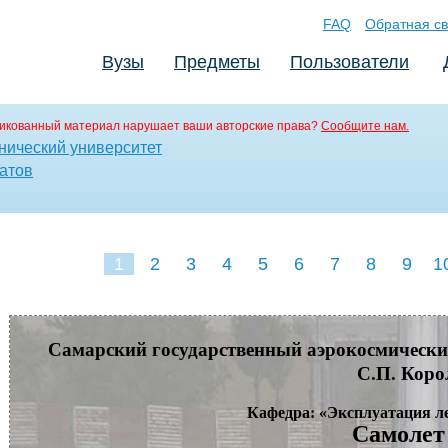
FAQ
Обратная св
Вузы
Предметы
Пользователи
икованный материал нарушает ваши авторские права?
Сообщите нам.
нический университет
атов
1
2
3
4
5
6
7
8
9
1
18
19
20
21
22
Самарский государственный аэрокосмически
С.П. Коро
Кафедра: «Эксплуатация л
Самолет