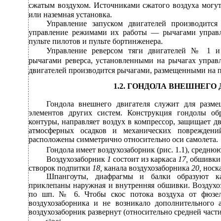
сжатым воздухом. Источниками сжатого воздуха могу
или наземная установка.
Управление запуском двигателей производится
управление режимами их работы — рычагами управл
пульте пилотов и пульте бортинженера.
Управление реверсом тяги двигателей № 1 и
рычагами реверса, установленными на рычагах управ
двигателей производится рычагами, размещенными на п
1.2. ГОНДОЛА ВНЕШНЕГО
Гондола внешнего двигателя служит для размещ
элементов других систем. Конструкция гондолы об
контуры, направляет воздух в компрессор, защищает дв
атмосферных осадков и механических повреждени
расположены симметрично относительно оси самолета.
Гондола имеет воздухозаборник (рис. 1.1), средню
Воздухозаборник
1
состоит из каркаса
17,
обшивк
створок подпитки
18,
канала воздухозаборника
20,
носк
Шпангоуты, диафрагмы и балки образуют ка
приклепаны наружная и внутренняя обшивки. Воздухоз
по шп. № 6. Чтобы скос потока воздуха от фюзе
воздухозаборника и не возникало дополнительного а
воздухозаборник развернут (относительно средней части