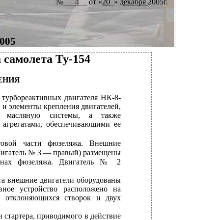
№___
4
__ от «
20
_»
декабря
2005г.
005
 самолета Ту-154
ДЕНИЯ
 турбореактивных двигателя НК-8-
 и элементы крепления двигателей,
и масляную системы, а также
 агрегатами, обеспечивающими ее
стовой части фюзеляжа. Внешние
двигатель № 3 — правый) размещены
лонах фюзеляжа. Двигатель № 2
та внешние двигатели оборудованы
ивное устройство расположено на
х отклоняющихся створок и двух
 стартера, приводимого в действие