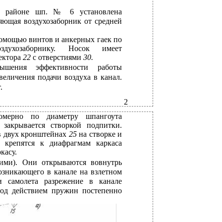
в районе шп. № 6 установлена
ляющая воздухозаборник от средней
омощью винтов и анкерных гаек по
ухозаборнику. Носок имеет
лектора
22
с отверстиями
30.
ышения эффективности работы
величения подачи воздуха в канал.
.
2
мерно по диаметру шпангоута
закрывается створкой подпитки.
в двух кронштейнах
25
на створке и
9
крепятся к диафрагмам каркаса
касу.
ими). Они открываются вовнутрь
возникающего в канале на взлетном
и самолета разрежение в канале
под действием пружин постепенно