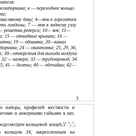
игателя:
хозаборника; в — переходное кольцо
ка;
 масляному баку; 4—люк к агрегатам
ть гондолы; 7 — люк к заднему узлу
 — решетка реверса; 10— кок; 11—
ка; 15 — откидные крышки; 16 —
питки; 19 — обшивка; 20—канал
орника; 24 — окантовка; 25, 29, 36,
а; 30—отверстия для выхода воздуха
; 32 — камера; 33 — трубопровод; 34
5, 41 — болты; 40 — обечайка; 42—
3
го набора, профилей жесткости и
интами и анкерными гайками к шп.
+
3
,
5
редусмотрен кольцевой зазор6,5
−
2
,
5
ым кольцом
34,
закрепленным на