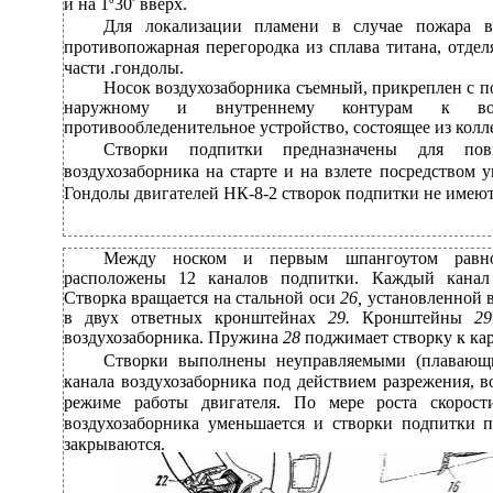
и на 1
0
30
′
вверх.
Для локализации пламени в случае пожара 
противопожарная перегородка из сплава титана, отде
части .гондолы.
Носок воздухозаборника съемный, прикреплен с п
наружному и внутреннему контурам к возд
противообледенительное устройство, состоящее из кол
Створки подпитки предназначены для пов
воздухозаборника на старте и на взлете посредством у
Гондолы двигателей НК-8-2 створок подпитки не имеют
Между носком и первым шпангоутом равно
расположены 12 каналов подпитки. Каждый канал 
Створка вращается на стальной оси
26,
установленной 
в двух ответных кронштейнах
29.
Кронштейны
2
воздухозаборника. Пружина
28
поджимает створку к кар
Створки выполнены неуправляемыми (плавающ
канала воздухозаборника под действием разрежения, 
режиме работы двигателя. По мере роста скорост
воздухозаборника уменьшается и створки подпитки 
закрываются.