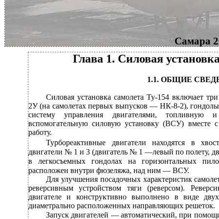
Самара 2
Глава 1. Силовая установка
1.1. ОБЩИЕ СВЕ
Силовая установка самолета Ту-154 включает три
2У (на самолетах первых выпусков — НК-8-2), гондолы
систему управления двигателями, топливную 
вспомогательную силовую установку (ВСУ) вместе с
работу.
Турбореактивные двигатели находятся в хво
двигатели № 1 и 3 (двигатель № 1 —левый по полету, 
в легкосъемных гондолах на горизонтальных пи
расположен внутри фюзеляжа, над ним — ВСУ.
Для улучшения посадочных характеристик самоле
реверсивным устройством тяги (реверсом). Реверс
двигателе и конструктивно выполнено в виде дву
диаметрально расположенных направляющих решеток.
Запуск двигателей — автоматический, при помощи