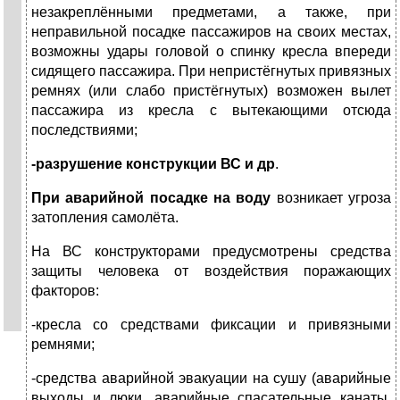
незакреплёнными предметами, а также, при
неправильной посадке пассажиров на своих местах,
возможны удары головой о спинку кресла впереди
сидящего пассажира. При непристёгнутых привязных
ремнях (или слабо пристёгнутых) возможен вылет
пассажира из кресла с вытекающими отсюда
последствиями;
-разрушение конструкции ВС и др
.
При аварийной посадке на воду
возникает угроза
затопления самолёта.
На ВС конструкторами предусмотрены средства
защиты человека от воздействия поражающих
факторов:
-кресла со средствами фиксации и привязными
ремнями;
-средства аварийной эвакуации на сушу (аварийные
выходы и люки, аварийные спасательные канаты,