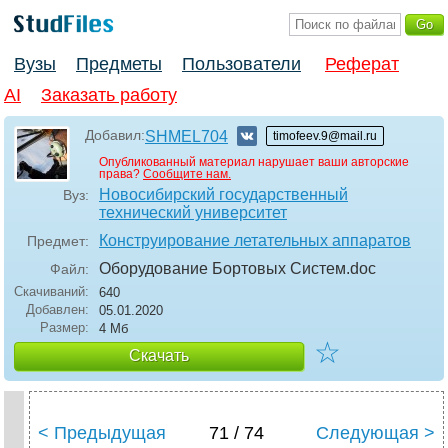
Вузы
Предметы
Пользователи
Реферат
AI
Заказать работу
Добавил:
SHMEL704
timofeev.9@mail.ru
Опубликованный материал нарушает ваши авторские
права?
Сообщите нам.
Новосибирский государственный
Вуз:
технический университет
Конструирование летательных аппаратов
Предмет:
Оборудование Бортовых Систем
.doc
Файл:
Скачиваний:
640
Добавлен:
05.01.2020
Размер:
4 Мб
☆
Скачать
< Предыдущая
71 / 74
Следующая >