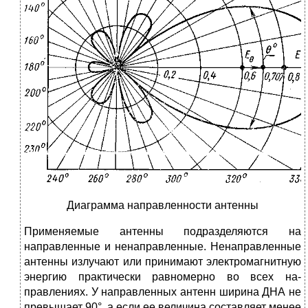
Диаграмма направленности антенны
Применяемые антенны подразделяются на
направленные и не­направленные. Ненаправленные
антенны излучают или принимают электромагнитную
энергию практически равномерно во всех на­
правлениях. У направленных антенн ширина ДНА не
превышает 90°, а если ее величина составляет менее