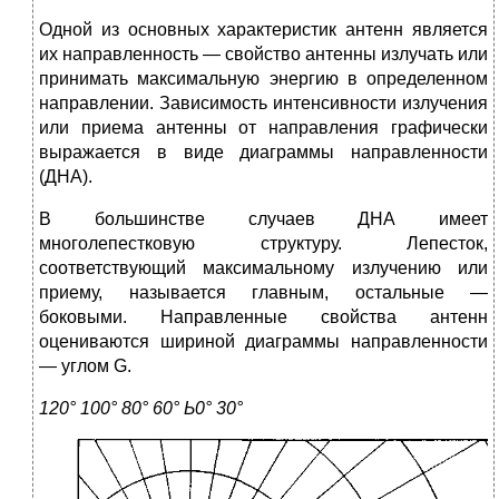
Одной из основных характеристик антенн является
их направ­ленность — свойство антенны излучать или
принимать макси­мальную энергию в определенном
направлении. Зависимость ин­тенсивности излучения
или приема антенны от направления гра­фически
выражается в виде диаграммы направленности
(ДНА).
В большинстве случаев ДНА имеет
многолепестковую струк­туру. Лепесток,
соответствующий максимальному излучению или
приему, называется главным, остальные —
боковыми. Направлен­ные свойства антенн
оцениваются шириной диаграммы направлен­ности
— углом G.
120° 100° 80°
60
°
Ь0°
30
°