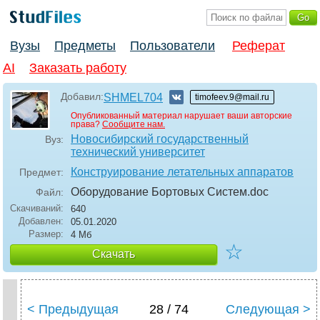
Вузы
Предметы
Пользователи
Реферат
AI
Заказать работу
Добавил:
SHMEL704
timofeev.9@mail.ru
Опубликованный материал нарушает ваши авторские
права?
Сообщите нам.
Новосибирский государственный
Вуз:
технический университет
Конструирование летательных аппаратов
Предмет:
Оборудование Бортовых Систем
.doc
Файл:
Скачиваний:
640
Добавлен:
05.01.2020
Размер:
4 Мб
☆
Скачать
< Предыдущая
28 / 74
Следующая >