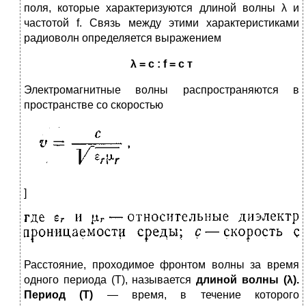
поля, которые характеризуются дли­ной волны λ и
частотой f. Связь между этими характеристи­ками
радиоволн определяется выражением
λ =
c
: f = c т
Электромагнитные волны распространяются в
простран­стве со скоростью
]
Расстояние, проходимое фронтом волны за время
од­ного периода (Т), называется
длиной волны (λ).
Период (Т)
— время, в течение которого