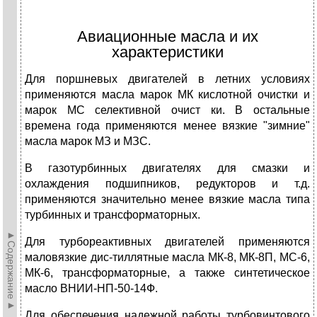
Авиационные масла и их
характеристики
Для поршневых двигателей в летних условиях
применяются масла марок МК кислотной очистки и
марок МС селективной очист­ ки. В остальные
времена года применяются менее вязкие "зимние"
масла марок МЗ и МЗС.
В газотурбинных двигателях для смазки и
охлаждения подшип­ников, редукторов и т.д.
применяются значительно менее вязкие мас­ла типа
турбинных и трансформаторных.
►Содержание►
Для турбореактивных двигателей применяются
маловязкие дис-тиллятные масла МК-8, МК-8П, МС-6,
МК-6, трансформаторные, а так­же синтетическое
масло ВНИИ-НП-50-14Ф.
Для обеспечения надежной работы турбовинтового