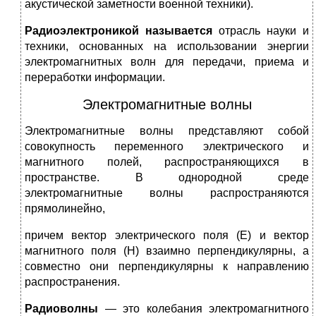
акустической заметности военной техники).
Радиоэлектроникой называется
отрасль науки и
техни­ки, основанных на использовании энергии
электромагнитных волн для передачи, приема и
переработки информации.
Электромагнитные волны
Электромагнитные волны представляют собой
совокуп­ность переменного электрического и
магнитного полей, распространяющихся в
пространстве. В однородной среде
электромагнитные волны распространяются
прямолинейно,
причем вектор электрического поля (Е) и вектор
магнит­ного поля (Н) взаимно перпендикулярны, а
совместно они перпендикулярны к направлению
распространения.
Радиоволны
— это колеба­ния электромагнитного