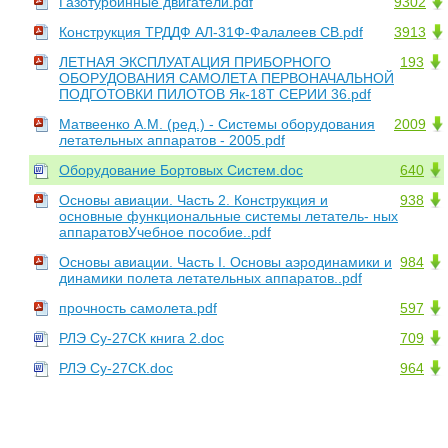
Газотурбинные двигатели.pdf
9302
Конструкция ТРДДФ АЛ-31Ф-Фалалеев СВ.pdf
3913
ЛЕТНАЯ ЭКСПЛУАТАЦИЯ ПРИБОРНОГО
193
ОБОРУДОВАНИЯ САМОЛЕТА ПЕРВОНАЧАЛЬНОЙ
ПОДГОТОВКИ ПИЛОТОВ Як-18Т СЕРИИ 36.pdf
Матвеенко А.М. (ред.) - Системы оборудования
2009
летательных аппаратов - 2005.pdf
Оборудование Бортовых Систем.doc
640
Основы авиации. Часть 2. Конструкция и
938
основные функциональные системы летатель- ных
аппаратовУчебное пособие..pdf
Основы авиации. Часть I. Основы аэродинамики и
984
динамики полета летательных аппаратов..pdf
прочность самолета.pdf
597
РЛЭ Су-27СК книга 2.doc
709
РЛЭ Су-27СК.doc
964