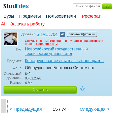
Вузы
Предметы
Пользователи
Реферат
AI
Заказать работу
Добавил:
SHMEL704
timofeev.9@mail.ru
Опубликованный материал нарушает ваши авторские
права?
Сообщите нам.
Новосибирский государственный
Вуз:
технический университет
Конструирование летательных аппаратов
Предмет:
Оборудование Бортовых Систем
.doc
Файл:
Скачиваний:
640
Добавлен:
05.01.2020
Размер:
4 Мб
☆
Скачать
< Предыдущая
15 / 74
Следующая >