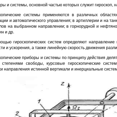
ры и системы, основной частью которых служит гироскоп, 
копические системы применяются в различных областя
ации и авто­матического управления; в артиллерии и на тан
лов на выбранном на­правлении; в горнорудной и нефтяно
н и др.
ощью гироскопических систем определяют направление 
сти и ус­корения, а также линейную скорость движения раз
копические приборы и системы по принципу действия де­ля
 степенями свободы, курсовые гироскопические системы
ки направления истинной вертикали и инерциальные систе