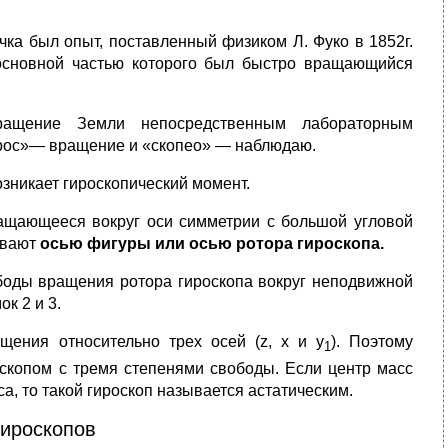
ка был опыт, поставленный физиком Л. Фуко в 1852г.
 основной частью которого был быстро вращающийся
ращение Земли непосредственным лабораторным
гирос»— вращение и «скопео» — наблюдаю.
зникает гироскопический момент.
щающееся вокруг оси симметрии с большой угловой
ывают
осью фигуры или осью ротора гироскопа.
­боды вращения ротора гироскопа вокруг неподвижной
к 2 и 3.
щения относительно трех осей (z, x и у
). Поэтому
1
оскопом с тремя степенями свободы. Если центр масс
а, то такой гироскоп называется астатическим.
гироскопов