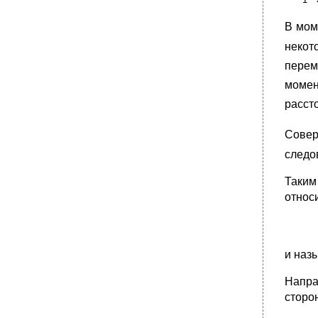
•
Электрический обогрев и
кондиционирование воздуха
В мом
Противообледенительное оборудование
самолетов
некот
•
Сигнализатор обледенения планера со-121
перем
вм
момент
Тепловые противообледенительные
рассто
системы.
•
Системы пожаротушения
Совер
•
Система нейтрального газа (н.Г.)
следо
Система обнаружения дыма
Ручные огнетушители.
Таким
относ
Аварийные ситуации на борту вс и факторы
угрозы для пассажиров и членов экипажа.
Пожар на борту вс и его последствия.
•
Разгерметизация кабин вс.
и наз
Аварийная посадка на сушу и на воду.
Напра
Бортовое аварийно-спасательное
оборудование (басо)
сторо
Состав acо: