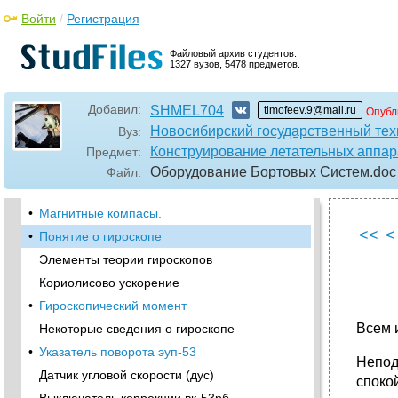
устройства
Войти
/
Регистрация
•
Измерители высоты полета
Приемники и магистрали воздушных
Файловый архив студентов.
давлений не самолете
1327 вузов, 5478 предметов.
•
Измерители скоростей полета
•
Указатель числа м.
Добавил:
SHMEL704
timofeev.9@mail.ru
Опубл
Датчики истинной воздушной скорости.
Новосибирский государственный тех
Вуз:
Конструирование летательных аппар
Предмет:
Приборы для измерения вертикальной
скорости
Оборудование Бортовых Систем
.doc
Файл:
Курсовые приборы и системы
•
Магнитные компасы.
<<
<
•
Понятие о гироскопе
Элементы теории гироскопов
Кориолисово ускорение
•
Гироскопический момент
Всем 
Некоторые сведения о гироскопе
•
Указатель поворота эуп-53
Непод
Датчик угловой скорости (дус)
споко