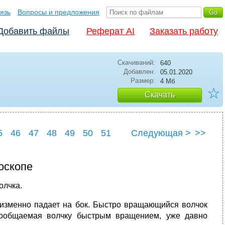
язь
Вопросы и предложения
Добавить файлы
Реферат AI
Заказать работу
Скачиваний:
640
Добавлен:
05.01.2020
Размер:
4 Мб
☆
Скачать
5
46
47
48
49
50
51
Следующая >
>>
5
56
оскопе
олчка.
изменно падает на бок. Быстро вращающийся волчок
 сообщаемая волчку бы­стрым вращением, уже давно