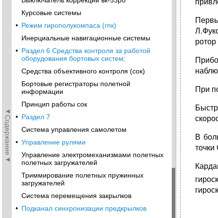
Выключатель коррекции вк-53рб
привл
Курсовые системы
Первы
•
Режим гирополукомпаса (гпк)
Л.Фук
Инерциальные навигационные системы
ротор 
•
Раздел 6 Средства контроля за работой
оборудования бортовых систем;
Приб
наблю
Средства объективного контроля (сок)
Бортовые регистраторы полетной
При п
информации
Принцип работы сок
Быстр
◄Содержание◄
•
Раздел 7
скоро
Система управления самолетом
В бол
•
Управление рулями
точки 
Управление электромеханизмами полетных
полетных загружателей
Карда
Триммирование полетных пружинных
гирос
загружателей
гирос
Система перемещения закрылков
•
Подканал синхронизации предкрылков