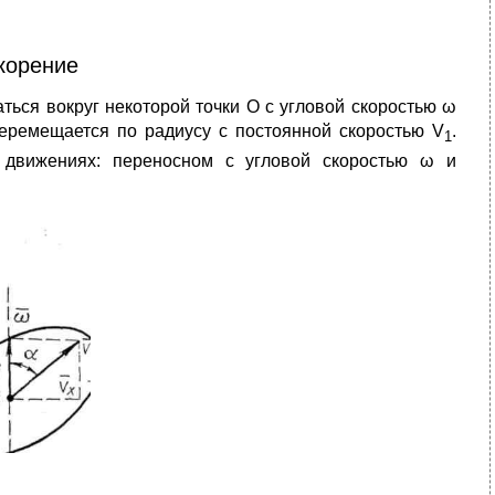
корение
ться вокруг некоторой точки О с угловой скоростью ω
я перемещается по радиусу с постоянной скоростью V
.
1
х движениях: переносном с угловой скоростью ω и