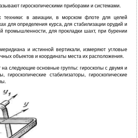
называют гироскопическими приборами и системами.
х техники: в авиации, в морском флоте для целей
ках для определе­ния курса, для стабилизации орудий и
й промышленности, для про­кладки шахт, при бурении
меридиана и истинной вертикали, измеряют угловые
личных объектов и координаты места их расположения.
т на следующие основные группы: гироскопы с двумя и
, гироскопические стабилизаторы, гироскопические
мы.