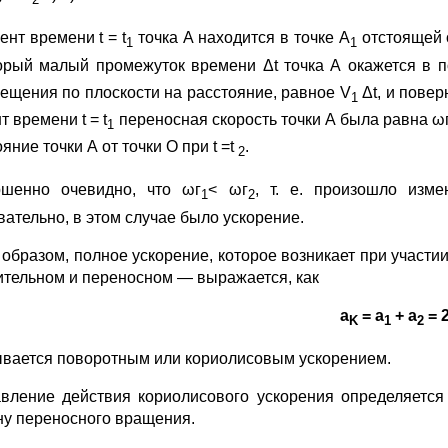
ент времени t = t
точка А находится в точке А
отстоя­щей
1
1
о­рый малый промежуток времени Δt точка А окажется в 
ещения по плоскости на расстояние, равное V
Δt, и повер
1
 времени t = t
пере­носная скорость точки А была равна ω
1
яние точки А от точки О при t =t
.
2
шенно очевидно, что ωг
< ωг
, т. е. произошло изме
1
2
вательно, в этом случае было ускорение.
 образом, полное ускорение, которое возникает при участ
итель­ном и переносном — выражается, как
a
= a
+ a
= 
K
1
2
ывается поворотным или кориолисовым ускорением.
вление действия кориолисового ускорения определяется 
ну переносного вращения.