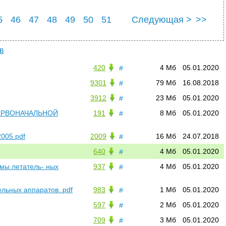
5
46
47
48
49
50
51
Следующая >
>>
5
56
в
420
4 Мб
05.01.2020
#
9301
79 Мб
16.08.2018
#
3912
23 Мб
05.01.2020
#
ЕРВОНАЧАЛЬНОЙ
191
8 Мб
05.01.2020
#
2005.pdf
2009
16 Мб
24.07.2018
#
640
4 Мб
05.01.2020
#
мы летатель- ных
937
4 Мб
05.01.2020
#
ельных аппаратов..pdf
983
1 Мб
05.01.2020
#
597
2 Мб
05.01.2020
#
709
3 Мб
05.01.2020
#