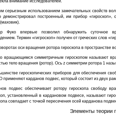
екла внимание исследователей.
м серьезным использованием замечательных свойств волч
о демонстрировал построенный, им прибор «гироскоп»,
(маховик).
ор Фуко впервые позволил обнаружить суточное в
дением. Термин «ги­гроскоп» получен от греческих слов «
оворотах оси вращения ротора гироскопа в пространстве во
о вращающимся симметричным гироскопом называют вра
стью тело вращения (ротор). Ось z симметрии ротора 1 наз
ьшинстве гироскопических приборов для обеспечения сво
О при­меняют карданов подвес, который состоит из двух рамо
нов подвес обеспечивает ротору гироскопа свободу вра­
коп, уста­новленный в кардановом подвесе, называют гир
копа совпадает с точкой пересечения осей карданова подвес
Элементы теории 