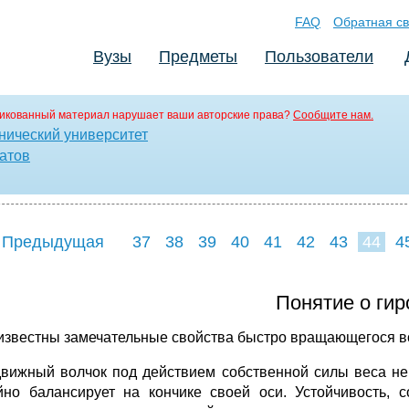
FAQ
Обратная св
Вузы
Предметы
Пользователи
икованный материал нарушает ваши авторские права?
Сообщите нам.
нический университет
атов
 Предыдущая
37
38
39
40
41
42
43
44
4
52
53
54
5
Понятие о гир
известны замечательные свойства быстро вращающегося в
вижный волчок под действием собственной силы веса не
йно балансирует на кончике своей оси. Устойчивость,