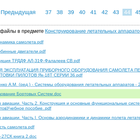
 Предыдущая
37
38
39
40
41
42
43
44
4
52
53
54
5
 файлы в предмете
Конструирование летательных аппарато
намика самолета.pdf
рбинные двигатели.pdf
укция ТРДДФ АЛ-31Ф-Фалалеев СВ.pdf
Я ЭКСПЛУАТАЦИЯ ПРИБОРНОГО ОБОРУДОВАНИЯ САМОЛЕТА П
ТОВКИ ПИЛОТОВ Як-18Т СЕРИИ 36.pdf
нко А.М. (ред.) - Системы оборудования летательных аппаратов - 
ование Бортовых Систем.doc
 авиации. Часть 2. Конструкция и основные функциональные систе
товУчебное пособие..pdf
 авиации. Часть I. Основы аэродинамики и динамики полета летат
сть самолета.pdf
-27СК книга 2.doc