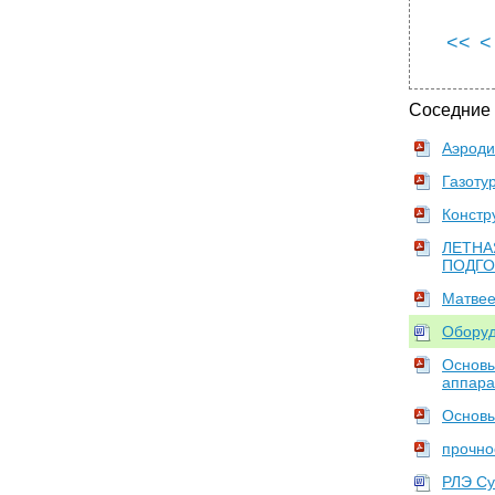
•
Средства размещения и фиксации людей.
<<
<
Аварийная маркировка (наружная и
внутренняя).
Аварийное освещение.
Соседние
Бортовые средства эвакуации людей
(надувные трапы, жёлоба).
Аэроди
Индивидуальные и групповые плавсредства.
Газоту
•
Надувные трапы.
Констр
Раздел 9 Компоновка бортового
оборудования на летательных аппаратах
ЛЕТНА
ПОДГО
•
Компоновка оборудования в кабинах
экипажа
Матвее
Оборуд
Основы
аппара
Основы
прочно
РЛЭ Су