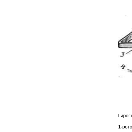
Пневматические системы
•
Воздушная система. Общие сведения.
Пневматический привод
•
Автопилот
•
Автопилоты принято классифицировать по
следующим основным признакам.
Раздел 8 Высотное, защитное и
специальное оборудование летательных
аппаратов
•
Аварийно-спасательное оборудование
самолета и защитное снаряжение экипажей
Влияние воздушной среды на организм
человека
Краткие сведения о физиологии дыхания
человека
•
Явление кислородного голодания
Боли, возникающие в организме человека
при изменении давления воздуха, и
Гирос
взрывная декомпрессия
1.Боли, возникающие в закрытых и
1-рот
полузакрытых полостях организма.