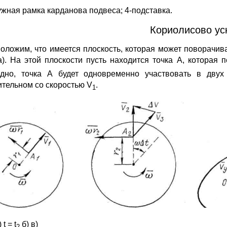
ужная рамка карданова подвеса; 4-подставка.
Кориолисово ус
оложим, что имеется плоскость, которая может поворачива
 а). На этой плоскости пусть находится точка А, кото­ра
д­но, точка А будет одновременно участвовать в дву
ительном со ско­ростью V
.
1
 t = t
б) в)
2