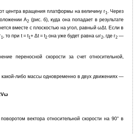
 от центра вращения платформы на величину г
. Через
1
положении А
(рис. б), куда она попадает в результате
2
нется вместе с плос­костью на угол, равный ωΔt. Если в
г
, то при t = t
+ Δt = t
она уже будет равна ωг
, где г
—
1
1
2
2
2
нение переносной скорости за счет относительной,
ии какой-либо массы одновременно в двух движениях —
2Vω
поворотом вектора относительной скорости на 90° в