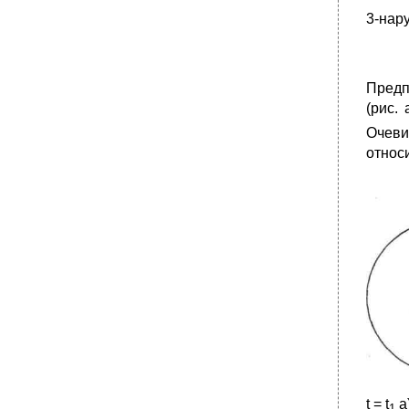
2.Боли в суставах и тканях организма.
3-нар
•
3. Взрывная декомпрессия.
4. Влияние на организм человека
температуры и влажности воздуха.
Предп
Влияние пониженного содержания
(рис.
кислорода на состояние человека.
Очеви
•
Обеспечение заданных физиологических
условий в кабинах самолетов
относ
1. Основные физиолого-гигиенические
требования, предъявляемые к условиям в
кабинах пассажирских самолетов
2. Способы технического обеспечения
высотных полетов пассажирских самолетов
•
Требования, предъявляемые к высотному
оборудованию
Кислородная система.
•
Кислородный прибор кп-24м
Средства для защиты от огня и дыма
кабины и людей
Высотное снаряжение
t = t
а)
1