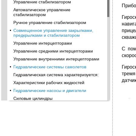
Управление стабилизатором
Прибо
Автоматическое управление
стабилизатором
Гирос
Ручное управление стабилизатором
навиг
прице
•
Совмещенное управление закрылками,
предкрылками и стабилизатором
скважи
Управление интерцепторами
С пом
Управление средними интерцепторами
скоро
Управление внутренними интерцепторами
Гирос
•
Гидравлические системы самолетов
тремя
Гидравлическая система характеризуется:
датчи
Характеристики рабочих жидкостей
•
Гидравлические насосы и двигатели
Силовые цилиндры
Конструктивные узлы силовых цилиндров
•
Гидравлические следящие устройства
•
Распределительные устройства
•
Фильтрация жидкостей