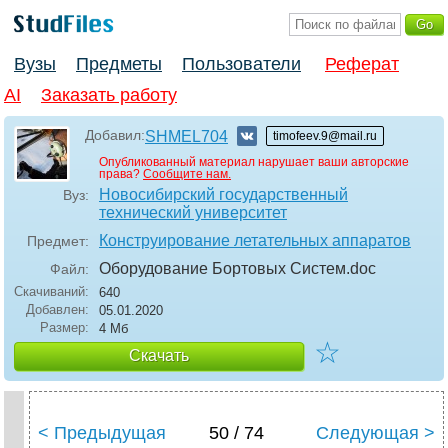
Вузы
Предметы
Пользователи
Реферат
AI
Заказать работу
Добавил:
SHMEL704
timofeev.9@mail.ru
Опубликованный материал нарушает ваши авторские
права?
Сообщите нам.
Новосибирский государственный
Вуз:
технический университет
Конструирование летательных аппаратов
Предмет:
Оборудование Бортовых Систем
.doc
Файл:
Скачиваний:
640
Добавлен:
05.01.2020
Размер:
4 Мб
☆
Скачать
< Предыдущая
50 / 74
Следующая >