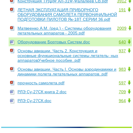
Конструкция ТРДДФ АЛ-31Ф-Фалалеев СВ.pdf
3912
ЛЕТНАЯ ЭКСПЛУАТАЦИЯ ПРИБОРНОГО
191
ОБОРУДОВАНИЯ САМОЛЕТА ПЕРВОНАЧАЛЬНОЙ
ПОДГОТОВКИ ПИЛОТОВ Як-18Т СЕРИИ 36.pdf
Матвеенко А.М. (ред.) - Системы оборудования
2009
летательных аппаратов - 2005.pdf
Оборудование Бортовых Систем.doc
640
Основы авиации. Часть 2. Конструкция и
937
основные функциональные системы летатель- ных
аппаратовУчебное пособие..pdf
Основы авиации. Часть I. Основы аэродинамики и
983
динамики полета летательных аппаратов..pdf
прочность самолета.pdf
597
РЛЭ Су-27СК книга 2.doc
709
РЛЭ Су-27СК.doc
964