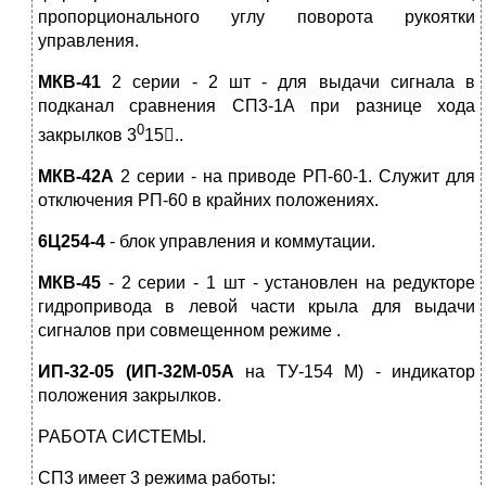
пропорционального углу поворота рукоятки
управления.
МКВ-41
2 серии - 2 шт - для выдачи сигнала в
подканал сравнения СП3-1А при разнице хода
0
закрылков 3
15..
МКВ-42А
2 серии - на приводе РП-60-1. Служит для
отключения РП-60 в крайних положениях.
6Ц254-4
- блок управления и коммутации.
МКВ-45
- 2 серии - 1 шт - установлен на редукторе
гидропривода в левой части крыла для выдачи
сигналов при совмещенном режиме .
ИП-32-05 (ИП-32М-05А
на ТУ-154 М) - индикатор
положения закрылков.
РАБОТА СИСТЕМЫ.
СП3 имеет 3 режима работы: