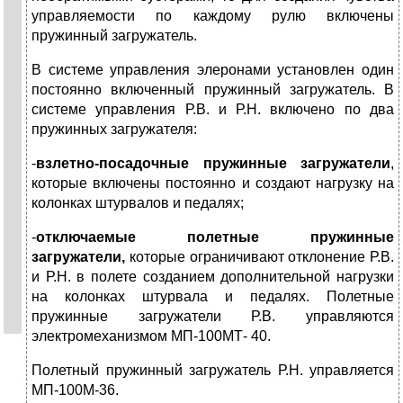
управляемости по каждому рулю включены
пружинный загружатель.
В системе управления элеронами установлен один
постоянно включенный пружинный загружатель. В
системе управления Р.В. и Р.Н. включено по два
пружинных загружателя:
-
взлетно-посадочные пружинные загружатели
,
которые включены постоянно и создают нагрузку на
колонках штурвалов и педалях;
-
отключаемые полетные пружинные
загружатели,
которые ограничивают отклонение Р.В.
и Р.Н. в полете созданием дополнительной нагрузки
на колонках штурвала и педалях. Полетные
пружинные загружатели Р.В. управляются
электромеханизмом МП-100МТ- 40.
Полетный пружинный загружатель Р.Н. управляется
МП-100М-36.