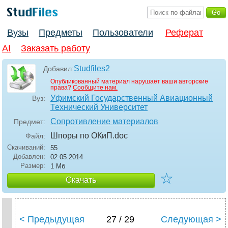
Вузы
Предметы
Пользователи
Реферат
AI
Заказать работу
Studfiles2
Добавил:
Опубликованный материал нарушает ваши авторские
права?
Сообщите нам.
Уфимский Государственный Авиационный
Вуз:
Технический Университет
Сопротивление материалов
Предмет:
Шпоры по ОКиП
.doc
Файл:
Скачиваний:
55
Добавлен:
02.05.2014
Размер:
1 Мб
☆
Скачать
< Предыдущая
27 / 29
Следующая >