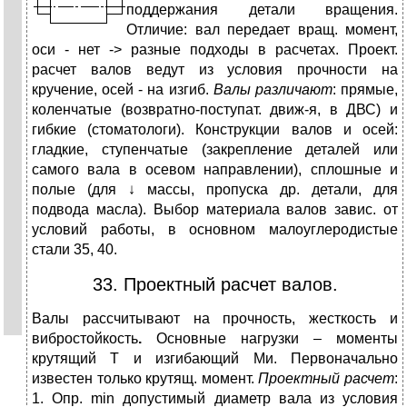
поддержания детали вращения.
Отличие: вал передает вращ. момент,
оси - нет -> разные подходы в расчетах. Проект.
расчет валов ведут из условия прочности на
кручение, осей - на изгиб.
Валы различают
: прямые,
коленчатые (возвратно-поступат. движ-я, в ДВС) и
гибкие (стоматологи). Конструкции валов и осей:
гладкие, ступенчатые (закрепление деталей или
самого вала в осевом направлении), сплошные и
полые (для ↓ массы, пропуска др. детали, для
подвода масла). Выбор материала валов завис. от
условий работы, в основном малоуглеродистые
стали 35, 40.
33. Проектный расчет валов.
Валы рассчитывают на прочность, жесткость и
вибростойкость
.
Основные нагрузки – моменты
крутящий Т и изгибающий Ми. Первоначально
известен только крутящ. момент.
Проектный расчет
:
1. Опр. min допустимый диаметр вала из условия