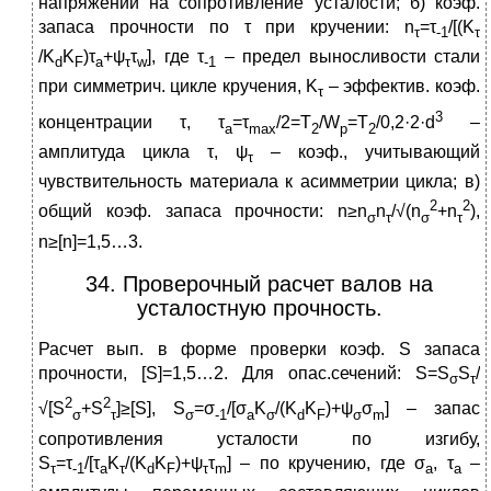
напряжений на сопротивление усталости; б) коэф.
запаса прочности по τ при кручении: n
=τ
/[(K
τ
-1
τ
/K
K
)τ
+ψ
τ
], где τ
– предел выносливости стали
d
F
a
τ
w
-1
при симметрич. цикле кручения, K
– эффектив. коэф.
τ
3
концентрации τ, τ
=τ
/2=Т
/W
=Т
/0,2·2·d
–
a
max
2
р
2
амплитуда цикла τ, ψ
– коэф., учитывающий
τ
чувствительность материала к асимметрии цикла; в)
2
2
общий коэф. запаса прочности: n≥n
n
/√(n
+n
),
σ
τ
σ
τ
n≥[n]=1,5…3.
34. Проверочный расчет валов на
усталостную прочность.
Расчет вып. в форме проверки коэф. S запаса
прочности, [S]=1,5…2. Для опас.сечений: S=S
S
/
σ
τ
2
2
√[S
+S
]≥[S], S
=σ
/[σ
K
/(K
K
)+ψ
σ
] – запас
σ
τ
σ
-1
a
σ
d
F
σ
m
сопротивления усталости по изгибу,
S
=τ
/[τ
K
/(K
K
)+ψ
τ
] – по кручению, где σ
, τ
–
τ
-1
a
τ
d
F
τ
m
a
a