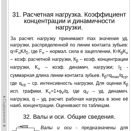
31. Расчетная нагрузка. Коэффициент
концентрации и динамичности
нагрузки.
За расчет. нагрузку принимают max значение уд.
нагрузки, распределенной по линии контакта зубьев:
q=F
K/l
, где F
– нормал. сила в зацеплении, К=К
K
n
Σ
n
β
v
– коэф. расчетной нагрузки, К
– коэф. концентрации
β
нагрузки, K
– коэф. динамич. нагрузки; l
-
v
Σ
суммарная длина линии контакта зубьев. К
=q
/q
,
β
max
ср
где q
– ср. интенсивность нагрузки. Для оценки К
ср
β
исп. графики. K
=1+q
/q, где q
– уд. динамич.
v
V
V
►Содержание►
нагрузка, q – уд. расчет. рабочая нагрузка в зоне её
наиб. концентрации. Оценивают по таблицам.
32. Валы и оси. Общие сведения.
В
алы и оси
- предназначены для