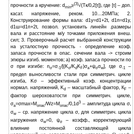
(3)
прочности а кручение: d
≥
√(Tк/0,2[τ]), где [τ] – доп.
min
касат. напряжение, реком. 10…20МПа; 2.
Конструирование формы вала: d1y=d1+2t, d1п=d1y,
d1ш=d1п+2t, позвол. установить линейн .размеры
вала и расстояние м/у точками приложения внеш.
сил; 3. Проверочный расчет выбранной конструкции
на усталостную прочность - определение коэф.
запаса прочности в опас. сечении вала -> строим
эпюры изгиб. моментов; а) коэф. запаса прочности по
σ при изгибе: n
=σ
/[(K
/K
K
)σ
+ψ
σ
], где σ
–
σ
-1
σ
d
F
a
σ
w
-1
предел выносливости стали при симметрич. цикле
изгиба, Kσ – эффективный коэф. концентрации
нормал. напряжений, K
– масштабный фактор, К
–
d
F
фактор шероховатости при симметрич. цикле,
3
σ
=σmax=М
/Wz=М
/0,1d
– амплитуда цикла σ,
a
опас
опас
σ
– ср. напряжение цикла σ, для симметрич. цикла
w
нагружения σ
=0, ψ
– коэфф., корректирующий
w
σ
влияние постоянной составляющей цикла