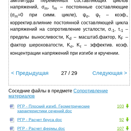
амплитуды переменных составляющих циклов
напряжений, σ
, τ
– постоянные составляющие
m
m
(σ
=0 при симм. цикле), ψ
, ψ
– коэф.,
m
σ
τ
корректир.влияние постоянной составляющей цикла
напряжений на сопротивление усталости, σ
, τ
–
-1
-1
пределы выносливости, K
– масштаб.фактор, К
–
d
F
фактор шероховатости, K
, K
– эффектив. коэф.
σ
τ
концентрации напряжений при изгибе и кручении.
< Предыдущая
27 / 29
Следующая >
Соседние файлы в предмете
Сопротивление
материалов
РГР - Плоский изгиб. Геометрические
103
характеристики сечений.doc
РГР - Расчет бруса.doc
92
РГР - Расчет фермы.doc
107