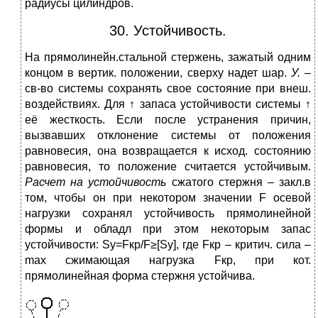
радиусы цилиндров.
30. Устойчивость.
На прямолинейн.стальной стержень, зажатый одним
концом в вертик. положении, сверху надет шар.
У.
–
св-во системы сохранять свое состояние при внеш.
воздействиях. Для ↑ запаса устойчивости системы ↑
её жесткость. Если после устранения причин,
вызвавших отклонение системы от положения
равновесия, она возвращается к исход. состоянию
равновесия, то положение считается устойчивым.
Расчет на устойчивость
сжатого стержня – закл.в
том, чтобы он при некотором значении F осевой
нагрузки сохранял устойчивость прямолинейной
формы и обладл при этом некоторым запас
устойчивости: Sy=Fкр/F≥[Sy], где Fкр – критич. сила –
max сжимающая нагрузка Fкр, при кот.
прямолинейная форма стержня устойчива.