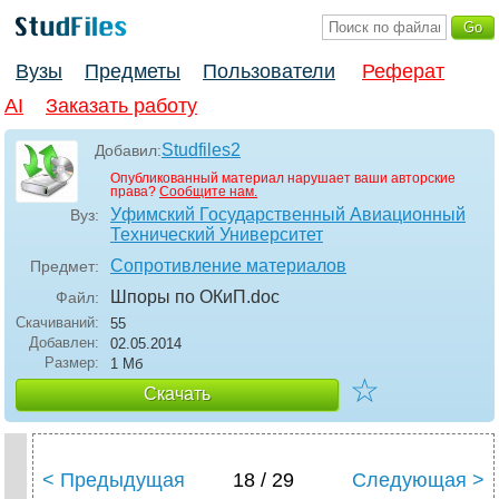
Вузы
Предметы
Пользователи
Реферат
AI
Заказать работу
Studfiles2
Добавил:
Опубликованный материал нарушает ваши авторские
права?
Сообщите нам.
Уфимский Государственный Авиационный
Вуз:
Технический Университет
Сопротивление материалов
Предмет:
Шпоры по ОКиП
.doc
Файл:
Скачиваний:
55
Добавлен:
02.05.2014
Размер:
1 Мб
☆
Скачать
< Предыдущая
18 / 29
Следующая >