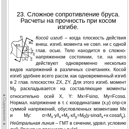
23. Сложное сопротивление бруса.
Расчеты на прочность при косом
изгибе.
К
осой изгиб
– когда плоскость действия
внеш. изгиб. момента не совп. ни с одной
глав. осью. Тело находится в сложно-
напряженном состоянии, т.е. на него
действуют одновременно несколько
видов напряжений в различных сочетаниях. Косой
изгиб удобнее всего рассм. как одновременный изгиб
в 2 глав. плоскостях ZX, ZY. Для этого изгиб. момент
М
раскладывается на составляющие моменты
0
►Содержание►
относительно осей X, Y: Мх=Fsinα, Му=Fcosα.
Нормал. напряжение в т. с координатами (х,у) опр-ся
суммой напряжений, обусловленных моментами Мх
и Му: σ=M
∙y/I
+M
∙x/I
=M
(y∙sinα/I
+x∙cosα/I
).
x
x
y
y
0
x
y
Нейтральная линия
– ГМТ в сечении, удовл. условию