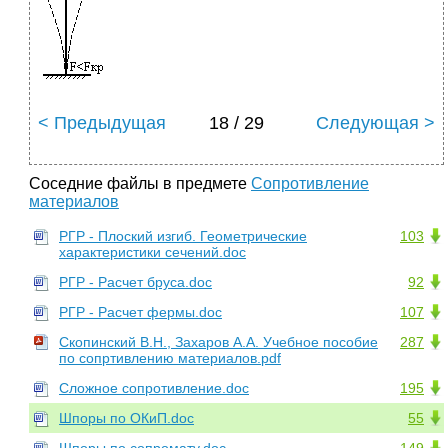
< Предыдущая
18 / 29
Следующая >
Соседние файлы в предмете
Сопротивление
материалов
РГР - Плоский изгиб. Геометрические
103
характеристики сечений.doc
РГР - Расчет бруса.doc
92
РГР - Расчет фермы.doc
107
Скопинский В.Н., Захаров А.А. Учебное пособие
287
по сопртивлению материалов.pdf
Сложное сопротивление.doc
195
Шпоры по ОКиП.doc
55
Шпоры по сопромату.doc
149