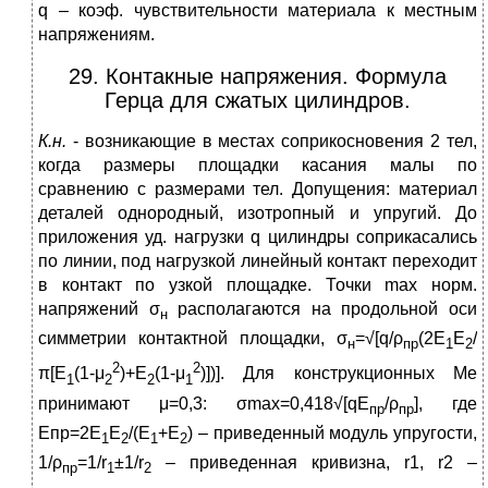
q – коэф. чувствительности материала к местным
напряжениям.
29. Контакные напряжения. Формула
Герца для сжатых цилиндров.
К.н.
- возникающие в местах соприкосновения 2 тел,
когда размеры площадки касания малы по
сравнению с размерами тел. Допущения: материал
деталей однородный, изотропный и упругий. До
приложения уд. нагрузки q цилиндры соприкасались
по линии, под нагрузкой линейный контакт переходит
в контакт по узкой площадке. Точки max норм.
напряжений σ
располагаются на продольной оси
н
симметрии контактной площадки, σ
=√[q/ρ
(2Е
Е
/
н
пр
1
2
2
2
π[Е
(1-μ
)+Е
(1-μ
)])]. Для конструкционных Ме
1
2
2
1
принимают μ=0,3: σmax=0,418√[qЕ
/ρ
], где
пр
пр
Епр=2Е
Е
/(Е
+Е
) – приведенный модуль упругости,
1
2
1
2
1/ρ
=1/r
±1/r
– приведенная кривизна, r1, r2 –
пр
1
2