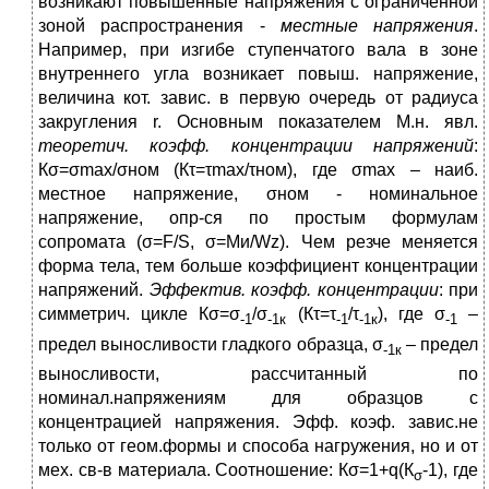
возникают повышенные напряжения с ограниченной
зоной распространения -
местные напряжения
.
Например, при изгибе ступенчатого вала в зоне
внутреннего угла возникает повыш. напряжение,
величина кот. завис. в первую очередь от радиуса
закругления r. Основным показателем М.н. явл.
теоретич. коэфф. концентрации напряжений
:
Кσ=σmax/σном (Кτ=τmax/τном), где σmax – наиб.
местное напряжение, σном - номинальное
напряжение, опр-ся по простым формулам
сопромата (σ=F/S, σ=Ми/Wz). Чем резче меняется
форма тела, тем больше коэффициент концентрации
напряжений.
Эффектив. коэфф. концентрации
: при
симметрич. цикле Кσ=σ
/σ
(Кτ=τ
/τ
), где σ
–
-1
-1к
-1
-1к
-1
предел выносливости гладкого образца, σ
– предел
-1к
выносливости, рассчитанный по
номинал.напряжениям для образцов с
концентрацией напряжения. Эфф. коэф. завис.не
только от геом.формы и способа нагружения, но и от
мех. св-в материала. Соотношение: Кσ=1+q(К
-1), где
σ