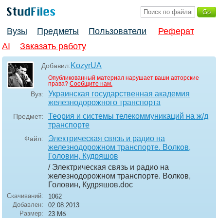
Вузы
Предметы
Пользователи
Реферат
AI
Заказать работу
KozyrUA
Добавил:
Опубликованный материал нарушает ваши авторские
права?
Сообщите нам.
Украинская государственная академия
Вуз:
железнодорожного транспорта
Теория и системы телекоммуникаций на ж/д
Предмет:
транспорте
Электрическая связь и радио на
Файл:
железнодорожном транспорте. Волков,
Головин, Кудряшов
/ Электрическая связь и радио на
железнодорожном транспорте. Волков,
Головин, Кудряшов
.doc
Скачиваний:
1062
Добавлен:
02.08.2013
Размер:
23 Мб