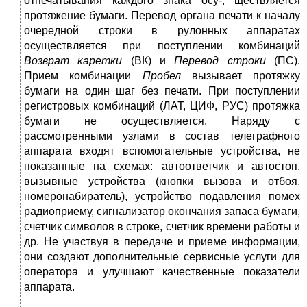
отпечатывания каждого знака осу-, ществляется
протяжение бумаги. Перевод органа печати к началу
очередной строки в рулонных аппара­тах
осуществляется при поступлении комбинаций
Возврат каретки
(ВК) и
Перевод строки
(ПС).
Прием комбинации
Пробел
вызывает про­тяжку
бумаги на один шаг без печати. При поступлении
регистро­вых комбинаций (ЛАТ, ЦИФ, РУС) протяжка
бумаги не осуществляется. Наряду с
рассмотренными узлами в состав телеграфного
аппарата входят вспомогательные устройства, не
показанные на схемах: авто­ответчик и автостоп,
вызывные устройства (кнопки вызова и отбоя,
номеронабиратель), устройство по­давления помех
радиоприему, сигна­лизатор окончания запаса бумаги,
счетчик символов в строке, счетчик времени работы и
др. Не участвуя в передаче и приеме информации,
они создают дополнительные сервисные услуги для
оператора и улучшают качественные показатели
аппарата.