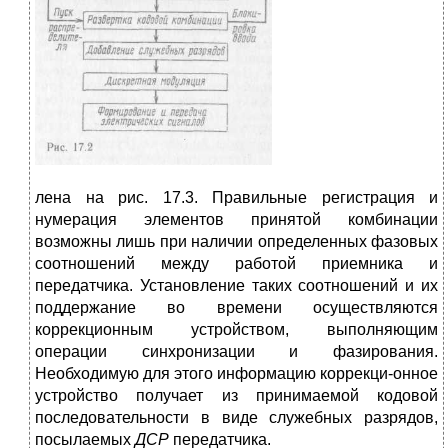
лена на рис. 17.3. Правильные регистрация и
нумерация элементов принятой комбинации
возможны лишь при наличии определенных фазовых
соотношений между рабо­той приемника и
передатчика. Уста­новление таких соотношений и их
поддержание во времени осуществля­ются
коррекционным устройством, выполняющим
операции синхрониза­ции и фазирования.
Необходимую для этого информацию коррекци-онное
устройство получает из прини­маемой кодовой
последовательности в виде служебных разрядов,
посылае­мых
ДСР
передатчика.