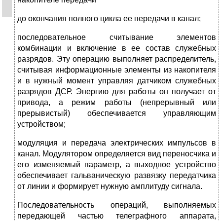
до окончания полного цикла ее передачи в канал;
последовательное считывание элементов
комбинации и включение в ее состав служебных
разрядов. Эту операцию выполняет распределитель,
считывая информационные элементы из накопителя
и в нужный момент управляя датчиком служебных
раз­рядов ДСР. Энергию для работы он получает от
привода, а режим работы (непрерывный или
прерывистый) обеспечивается управляющим
устройством;
модуляция и передача электриче­ских импульсов в
канал. Модулято­ром определяется вид переносчика и
его изменяемый параметр, а выход­ное устройство
обеспечивает гальва­ническую развязку передатчика
от линии и формирует нужную амплиту­ду сигнала.
Последовательность операций, выполняемых
передающей частью телеграфного аппарата,