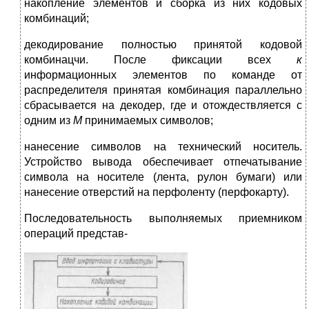
накопление элементов и сборка из них кодовых
комбинаций;
декодирование полностью приня­той кодовой
комбинацчи. После фиксации всех
к
информационных элементов по команде от
распредели­теля принятая комбинация парал­лельно
сбрасывается на декодер, где и отождествляется с
одним из
М
принимаемых символов;
нанесение символов на техниче­ский носитель.
Устройство вывода обеспечивает отпечатывание
символа на носителе (лента, рулон бумаги) или
нанесение отверстий на перфо­ленту (перфокарту).
Последовательность выполняе­мых приемником
операций представ-