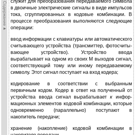
►Содержание►
служит для преобразования передаваемого сим­вола
в двоичные электрические сигналы в виде импульсов
тока, сгруппированных в кодовые комбина­ции. В
процессе преобразования выполняются следующие
операции:
ввод информации с клавиатуры или автоматического
считывающего устройства (трансмиттер, фотосчиты-
вающее устройство). Устройство вво­да
вырабатывает на одном из своих М выходов сигнал,
соответствующий тому или иному передаваемому
символу. Этот сигнал поступает на вход кодера;
кодирование в соответствии с вы­бранным
первичным кодом. Кодер в ответ на полученный от
устройства ввода сигнал вырабатывает
к
инфор­
мационных элементов кодовой ком­бинации, которые
одновременно (па­раллельно) поступают в
накопитель передачи;
хранение (накопление) кодовой комбинации в
накопителе передачи