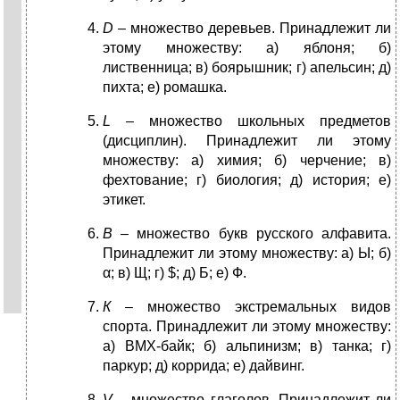
D
– множество деревьев. Принадлежит ли
этому множеству: а) яблоня; б)
лиственница; в) боярышник; г) апельсин; д)
пихта; е) ромашка.
L
– множество школьных предметов
(дисциплин). Принадлежит ли этому
множеству: а) химия; б) черчение; в)
фехтование; г) биология; д) история; е)
этикет.
В
– множество букв русского алфавита.
Принадлежит ли этому множеству: а) Ы; б)
α; в) Щ; г) $; д) Б; е) Ф.
К
– множество экстремальных видов
спорта. Принадлежит ли этому множеству:
а) ВМХ-байк; б) альпинизм; в) танка; г)
паркур; д) коррида; е) дайвинг.
V
– множество глаголов. Принадлежит ли