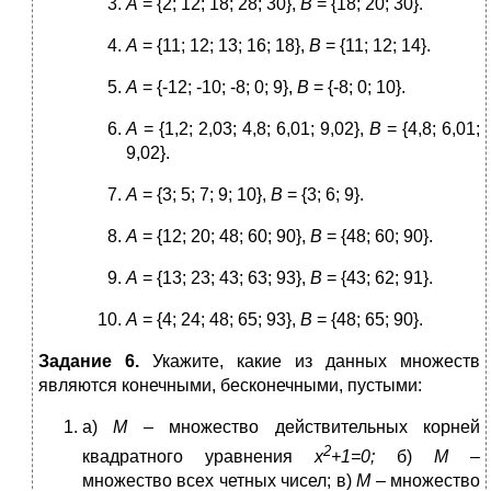
А
= {2; 12; 18; 28; 30},
В
= {18; 20; 30}.
А
= {11; 12; 13; 16; 18},
В
= {11; 12; 14}.
А
= {-12; -10; -8; 0; 9},
В
= {-8; 0; 10}.
А
= {1,2; 2,03; 4,8; 6,01; 9,02},
В
= {4,8; 6,01;
9,02}.
А
= {3; 5; 7; 9; 10},
В
= {3; 6; 9}.
А
= {12; 20; 48; 60; 90},
В
= {48; 60; 90}.
А
= {13; 23; 43; 63; 93},
В
= {43; 62; 91}.
А
= {4; 24; 48; 65; 93},
В
= {48; 65; 90}.
Задание 6.
Укажите, какие из данных множеств
являются конечными, бесконечными, пустыми:
а)
М
– множество действительных корней
2
квадратного уравнения
х
+1=0;
б)
М
–
множество всех четных чисел; в)
М
– множество