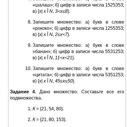
«шалаш»; б) цифр в записи числа 1525353;
в) {
x
|
x
Î
N
,
3<
x
≤8
}.
Запишите множество: а) букв в слове
«рококо»; б) цифр в записи числа 1255353;
в) {
x
|
x
Î
N
,
2≤
x
<7
}.
Запишите множество: а) букв в слове
«банан»; б) цифр в записи числа 5531253;
в) {
x
|
x
Î
N
,
11<
x
<21
}.
Запишите множество: а) букв в слове
«цитата»; б) цифр в записи числа 5351253;
в) {
x
|
x
Î
N
,
45≤
x
≤50
}.
Задание 4.
Дано множество. Составьте все его
подмножества.
К
= {21, 54, 80}.
К
= {21, 80, 153}.