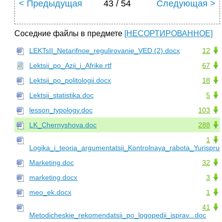
< Предыдущая
43 / 54
Следующая >
Соседние файлы в предмете
[НЕСОРТИРОВАННОЕ]
LEKTsII_Netarifnoe_regulirovanie_VED (2).docx
12
Lektsii_po_Azii_i_Afrike.rtf
67
Lektsii_po_politologii.docx
18
Lektsii_statistika.doc
5
lesson_typology.doc
103
LK_Chernyshova.doc
288
1
Logika_i_teoria_argumentatsii_Kontrolnaya_rabota_Yurispru
Marketing.doc
32
marketing.docx
3
meo_ek.docx
1
41
Metodicheskie_rekomendatsii_po_logopedii_isprav...doc