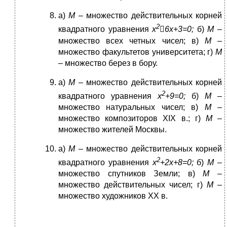
а)
М
– множество действительных корней
2
квадратного уравнения
х

6
x
+3=0;
б)
М
–
множество всех четных чисел; в)
М
–
множество факультетов университета; г)
М
– множество берез в бору.
а)
М
– множество действительных корней
2
квадратного уравнения
х
+9=0;
б)
М
–
множество натуральных чисел; в)
М
–
множество композиторов XIX в.; г)
М
–
множество жителей Москвы.
а)
М
– множество действительных корней
2
квадратного уравнения
х
+2х+8=0;
б)
М
–
множество спутников Земли; в)
М
–
множество действительных чисел; г)
М
–
множество художников ХХ в.