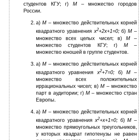
студентов КГУ; г)
М
– множество городов
России.
а)
М
– множество действительных корней
2
квадратного уравнения
х
+2х+1=0;
б)
М
–
множество всех целых чисел; в)
М
–
множество студентов КГУ; г)
М
–
множество юношей в группе студентов.
а)
М
– множество действительных корней
2
квадратного уравнения
х
+7=0;
б)
М
–
множество всех положительных
иррациональных чисел; в)
М
– множество
парт в аудитории; г)
М
– множество стран
Европы.
а)
М
– множество действительных корней
2
квадратного уравнения
х
+
x
+1=0;
б)
М
–
множество прямоугольных треугольников,
у которых квадрат гипотенузы не равен