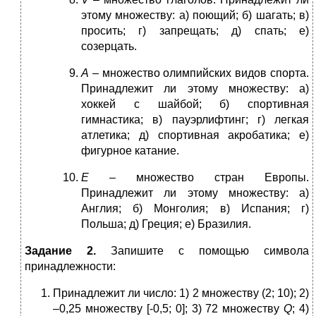
этому множеству: а) поющий; б) шагать; в)
просить; г) запрещать; д) спать; е)
созерцать.
А
– множество олимпийских видов спорта.
Принадлежит ли этому множеству: а)
хоккей с шайбой; б) спортивная
гимнастика; в) пауэрлифтинг; г) легкая
атлетика; д) спортивная акробатика; е)
фигурное катание.
Е
– множество стран Европы.
Принадлежит ли этому множеству: а)
Англия; б) Монголия; в) Испания; г)
Польша; д) Греция; е) Бразилия.
Задание 2.
Запишите с помощью символа
принадлежности:
Принадлежит ли число: 1) 2 множеству (2; 10); 2)
–0,25 множеству [-0,5; 0]; 3) 72 множеству
Q
; 4)