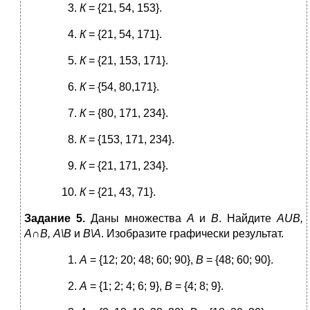
К
= {21, 54, 153}.
К
= {21, 54, 171}.
К
= {21, 153, 171}.
К
= {54, 80,171}.
К
= {80, 171, 234}.
К
= {153, 171, 234}.
К
= {21, 171, 234}.
К
= {21, 43, 71}.
Задание 5.
Даны множества
А
и
В
. Найдите
AUB
,
А∩В, А\В
и
В\А
. Изобразите графически результат.
А
= {12; 20; 48; 60; 90},
В
= {48; 60; 90}.
А
= {1; 2; 4; 6; 9},
В
= {4; 8; 9}.