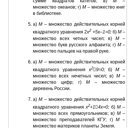
сумме квадратов катетов; в)
М
–
множество океанов; г)
М
– множество книг
в библиотеке.
а)
М
– множество действительных корней
2
квадратного уравнения 2
х
+5х–1=0;
б)
М
–
множество всех четных чисел; в)
М
–
множество букв русского алфавита; г)
М
–
множество пальцев на правой руке.
а)
М
– множество действительных корней
2
квадратного уравнения
х

9=0;
б)
М
–
множество всех нечетных чисел; в)
М
–
множество цифр; г)
М
– множество
деревень России.
а)
М
– множество действительных корней
2
квадратного уравнения
х
+1

4х=0;
б)
М
–
множество всех прямоугольников; в)
М
–
множество преподавателей КГУ; г)
М
–
множество материков планеты Земля.