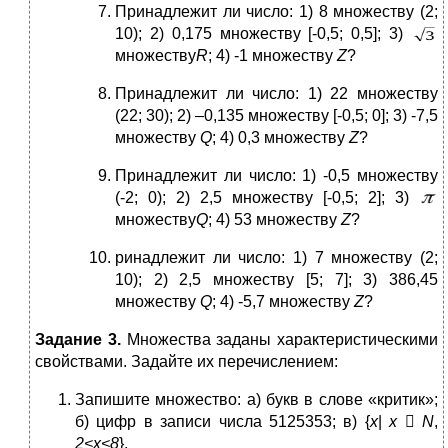
Принадлежит ли число: 1) 8 множеству (2;
10); 2) 0,175 множеству [-0,5; 0,5]; 3)
множеству
R
; 4) -1 множеству
Z
?
Принадлежит ли число: 1) 22 множеству
(22; 30); 2) –0,135 множеству [-0,5; 0]; 3) -7,5
множеству
Q
; 4) 0,3 множеству
Z
?
Принадлежит ли число: 1) -0,5 множеству
(-2; 0); 2) 2,5 множеству [-0,5; 2]; 3)
множеству
Q
; 4) 53 множеству
Z
?
ринадлежит ли число: 1) 7 множеству (2;
10); 2) 2,5 множеству [5; 7]; 3) 386,45
множеству
Q
; 4) -5,7 множеству
Z
?
Задание 3.
Множества заданы характеристическими
свойствами. Задайте их перечислением:
Запишите множество: а) букв в слове «критик»;
б) цифр в записи числа 5125353; в) {
x
|
x

N
,
2<
x
<8
}.