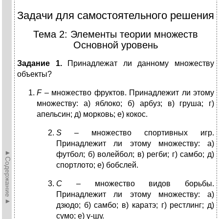
Задачи для самостоятельного решения
Тема 2: Элементы теории множеств
Основной уровень
Задание 1.
Принадлежат ли данному множеству
объекты?
F
– множество фруктов. Принадлежит ли этому
множеству: а) яблоко; б) арбуз; в) груша; г)
апельсин; д) морковь; е) кокос.
S
– множество спортивных игр.
Принадлежит ли этому множеству: а)
►Содержание►
футбол; б) волейбол; в) регби; г) самбо; д)
спортлото; е) бобслей.
С
– множество видов борьбы.
Принадлежит ли этому множеству: а)
дзюдо; б) самбо; в) каратэ; г) рестлинг; д)
сумо; е) у-шу.