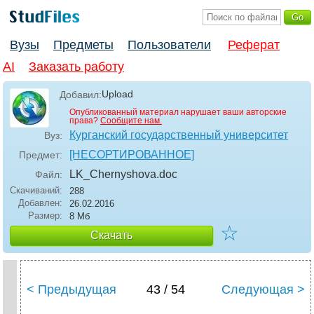
Вузы
Предметы
Пользователи
Реферат
AI
Заказать работу
Upload
Добавил:
Опубликованный материал нарушает ваши авторские
права?
Сообщите нам.
Курганский государственный университет
Вуз:
[НЕСОРТИРОВАННОЕ]
Предмет:
LK_Chernyshova
.doc
Файл:
Скачиваний:
288
Добавлен:
26.02.2016
Размер:
8 Мб
☆
Скачать
< Предыдущая
43 / 54
Следующая >