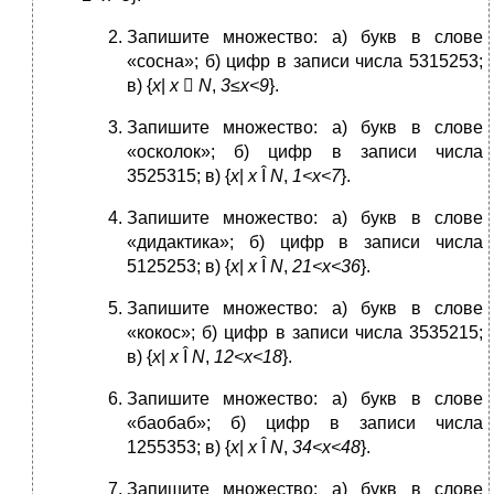
Запишите множество: а) букв в слове
«сосна»; б) цифр в записи числа 5315253;
в) {
x
|
x

N
,
3≤
x
<9
}.
Запишите множество: а) букв в слове
«осколок»; б) цифр в записи числа
3525315; в) {
x
|
x
Î
N
,
1<
x
<7
}.
Запишите множество: а) букв в слове
«дидактика»; б) цифр в записи числа
5125253; в) {
x
|
x
Î
N
,
21<
x
<36
}.
Запишите множество: а) букв в слове
«кокос»; б) цифр в записи числа 3535215;
в) {
x
|
x
Î
N
,
12<
x
<18
}.
Запишите множество: а) букв в слове
«баобаб»; б) цифр в записи числа
1255353; в) {
x
|
x
Î
N
,
34<
x
<48
}.
Запишите множество: а) букв в слове