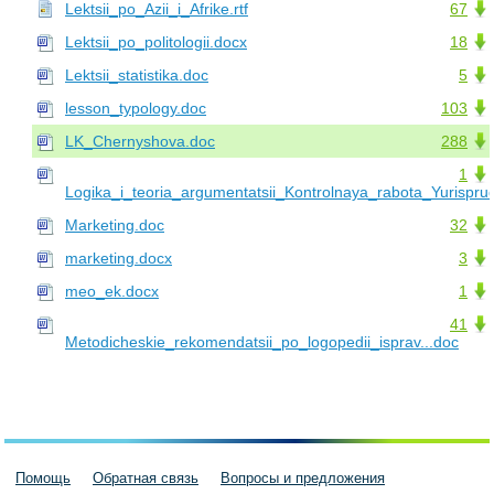
Lektsii_po_Azii_i_Afrike.rtf
67
Lektsii_po_politologii.docx
18
Lektsii_statistika.doc
5
lesson_typology.doc
103
LK_Chernyshova.doc
288
1
Logika_i_teoria_argumentatsii_Kontrolnaya_rabota_Yurispru
Marketing.doc
32
marketing.docx
3
meo_ek.docx
1
41
Metodicheskie_rekomendatsii_po_logopedii_isprav...doc
Помощь
Обратная связь
Вопросы и предложения