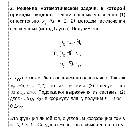
2. Решение математической задачи, к которой
приводит модель.
Решим систему уравнений (1)
относительно
х
(
i
,
j
= 1, 2)
методом исключения
ij
неизвестных (метод Гаусса). Получим, что
а
х
не может быть определено однозначно. Так как
22
(
i
,
j
= 1,2
), то из системы (2) следует, что
. Подставляя выражения из системы (2)
для
х
, х
, х
в формулу для
f
, получим
f
= 148 –
11
12
21
0,2х
.
22
Эта функция линейная, с угловым коэффициентом
k
= -0,2 < 0
. Следовательно, она убывает на всем