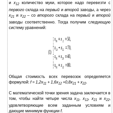
и
х
количество муки, которое надо перевезти с
12
первого
склада на
первый
и
второй
заводы, а через
х
и
х
– со
второго
склада на
первый
и
второй
21
22
заводы соответственно. Тогда получим следующую
систему уравнений:
Общая стоимость всех перевозок определяется
формулой:
f
= 1,2
x
+ 1,6
x
+0,8
x
+
x
.
11
12
21
22
С математической точки зрения задача заключается в
том, чтобы найти четыре числа
х
, х
, х
и
х
,
11
12
21
22
удовлетворяющие всем заданным условиям и
дающие минимум функции
f
.