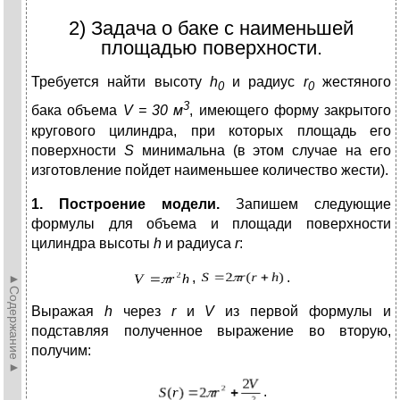
2) Задача о баке с наименьшей
площадью поверхности.
Требуется найти высоту
h
и радиус
r
жестяного
0
0
3
бака объема
V
= 30 м
, имеющего форму закрытого
кругового цилиндра, при которых площадь его
поверхности
S
минимальна (в этом случае на его
изготовление пойдет наименьшее количество жести).
1. Построение модели.
Запишем следующие
формулы для объема и площади поверхности
цилиндра высоты
h
и радиуса
r
:
,
.
►Содержание►
Выражая
h
через
r
и
V
из первой формулы и
подставляя полученное выражение во вторую,
получим:
.