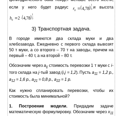
если у него будет радиус
и высота
3) Транспортная задача.
В городе имеются два склада муки и два
хлебозавода. Ежедневно с первого склада вывозят
50 т муки, а со второго – 70 т на заводы, причем на
первый – 40 т, а на второй – 80 т.
Обозначим через
a
стоимость перевозки 1 т муки с
i
-
ij
того склада на
j
-тый завод (
i
,
j
= 1,2
). Пусть
а
= 1,2 р.,
11
а
= 1,6 р., а
= 0,8 р., а
= 1 р.
12
21
22
Как нужно спланировать перевозки, чтобы их
стоимость была минимальной?
1. Построение модели.
Придадим задаче
математическую формулировку. Обозначим через
х
11