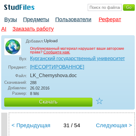
Вузы
Предметы
Пользователи
Реферат
AI
Заказать работу
Upload
Добавил:
Опубликованный материал нарушает ваши авторские
права?
Сообщите нам.
Курганский государственный университет
Вуз:
[НЕСОРТИРОВАННОЕ]
Предмет:
LK_Chernyshova
.doc
Файл:
Скачиваний:
288
Добавлен:
26.02.2016
Размер:
8 Мб
☆
Скачать
< Предыдущая
31 / 54
Следующая >