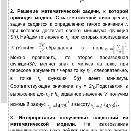
2. Решение математической задачи, к которой
приводит модель. С
математической точки зрения,
задача сводится к определению такого значения
r
,
при котором достигает своего минимума функция
S
(
r
)
. Найдем те значения
r
, при которых производная
0
обращается в ноль:
.
Можно проверить, что вторая производная
функции
S
(
r
)
меняет знак с минуса на плюс при
переходе аргумента
r
через точку
r
, следовательно,
0
.
в точке
r
функция
S
(
r
)
имеет минимум.
0
Соответствующее значение
h
= 2
r
.Подставляя в
0
0
выражение для
r
и
h
заданное значение
V
, получим
0
0
искомый радиус
и высоту
.
3. Интерпретация полученных следствий из
математической модели.
На изготовление
цилиндрического бака пойдет меньше всего жести,