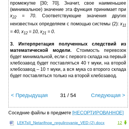
промежутке [30; 70]. Значит, свое наименьшее
(минимальное) значение эта функция принимает при
х
= 70
. Соответствующие значения других
22
неизвестных определяем с помощью системы (2):
х
11
= 40, х
= 10, х
= 0
.
12
21
3. Интерпретация полученных следствий из
математической модели.
Стоимость перевозок
будет минимальной, если с первого склада на первый
хлебозавод будет поставляться 40 т муки, на второй
хлебозавод – 10 т муки, а вся мука со второго склада
будет поставляться только на второй хлебозавод.
< Предыдущая
31 / 54
Следующая >
Соседние файлы в предмете
[НЕСОРТИРОВАННОЕ]
LEKTsII_Netarifnoe_regulirovanie_VED (2).docx
12