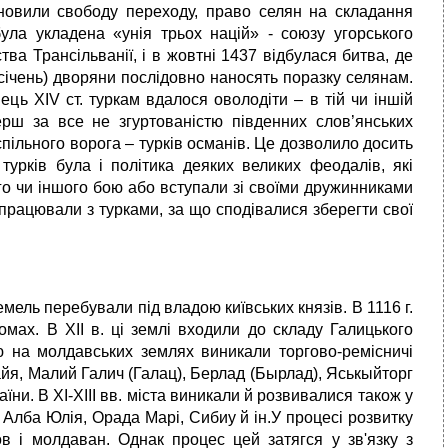
ідновили свободу переходу, право селян на складання
була укладена «унія трьох націй» - союзу угорського
тва Трансільванії, і в жовтні 1437 відбулася битва, де
січень) дворяни послідовно наносять поразку селянам.
ець XIV ст. туркам вдалося оволодіти – в тій чи іншій
рш за все не згуртованістю південних слов’янських
пільного ворога – турків османів. Це дозволило досить
турків була і політика деяких великих феодалів, які
го чи іншого бою або вступали зі своїми дружинниками
впрацювали з турками, за що сподівалися зберегти свої
мель перебували під владою київських князів. В 1116 г.
мах. В XII в. ці землі входили до складу Галицького
ю на молдавських землях виникали торгово-ремісничі
айя, Малий Галич (Галац), Берлад (Бырлад), Яськыйторг
аїни. В XI-XIII вв. міста виникали й розвивалися також у
 Алба Юлія, Орада Марі, Сибиу й ін.У процесі розвитку
в і молдаван. Однак процес цей затягся у зв'язку з