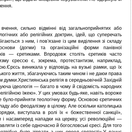
лення.
 вчення, сильно відмінні від загальноприйнятих або
логічних або релігійних доктрин, ідей, що суперечать
ігаються з ним, і пов'язане із цим виділення зі складу
основи (догми) та організаційні форми панівної
иків — єретиками. Впродовж століть єретиків часто
изму єрессю є, зокрема, протестантизм, наприклад,
ою.Єрєсь виникала у відповідь на вузькі рамки, що їх
ького життя, збагачуючись таким чином і не даюи права
м думки.Християнська релігія в середньовічній Західній
нуюча ідеологія — багато в чому й свідомість народних
релігійною їжею». У цих умовах будь-яке, навіть вороже
не було-прийняти теологічну форму. Основою єретичних
ладу або феодалізму в цілому. Але оскільки католицька
рядки, виступала в ролі їх « божественної санкції»,
м і насамперед нападки на церкву, усі революційні —
авляти із себе одночасно й богословські єресі. Для того
отрібно було зірвати з них ореол святості».У раннє