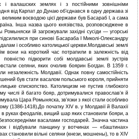
их і валашских землях і з постійними зовнішніми
вдня від Карпат до Дунаю об'єднався в одну держава зі
. великим воєводою цієї держави був Басараб I, а сама
аїна. Інша назва цього князівства, розповсюджене в
ры Ромыняски їй загрожували західні сусіди — угорські
и підсилилися при синові Басараба I Миколі-Олександру
далам і особливо католицької церкви.Молдавські землі
ім вони на короткий час потрапили в залежність від
 повністю підкорити собі молдавські землі зустрів
встали селяни, яких очолив боярин Богдан. В 1359 г.
ли незалежність Молдавії. Однак повну самостійність
ушений був стати васалом польського короля, прийняти
олицьке єпископство. Католицизм не пустив глибокого
ому числі й багато бояр, дотримувалися православ'я й
римувала Цара Ромыняска, зв'язки з якої стали особливо
у (1386-1418).До початку XIV в. у Молдавії й Валахії
 в руках феодалів, вищий шар яких становили бояри, а
 безпосередніми васалами господарей. Значна частина
брок і відбували панщину у вотчинах — «баштинах»
вах становили вільні селяни (кнези, мошнены), то в XIV