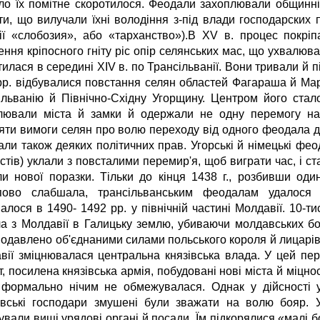
сло їх помітне скоротилося. Феодали захоплювали общинн
ти, що вилучали їхні володіння з-під влади господарских 
ії «слобозия», або «тарханство»).В XV в. процес покр
ення кріпосного гніту ріс опір селянських мас, що ухвалю
илася в середині XIV в. по Трансільванії. Вони тривали й 
рр. відбувалися повстання селян областей Фагараша й Ма
ільванію й Північно-Східну Угорщину. Центром його ста
лювали міста й замки й одержали не одну перемогу н
яти вимоги селян про волю переходу від одного феодала д
али також деяких політичних прав. Угорські й німецькі фео
стів) уклали з повсталими перемир'я, щоб виграти час, і с
ли нової поразки. Тільки до кінця 1438 г., розбивши один
пово слабшала, трансільванським феодалам удалося 
валося в 1490- 1492 рр. у північній частині Молдавії. 10-
а з Молдавії в Галицьку землю, убиваючи молдавських бо
подавлено об'єднаними силами польського короля й лицарів 
вії зміцнювалася центральна князівська влада. У цей пе
, посилена князівська армія, побудовані нові міста й міцнос
 формально нічим не обмежувалася. Однак у дійсності у
вські господари змушені були зважати на волю бояр.
ували вищі урядові органі й посади. Їм підкорялися «малі