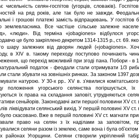
ає чисельність селян-госпітов (угорців, словаків). Госпіт
ностей на ряд років, але так було не завжди. Феодал
льні і грошові платежі замість відпрацювань. У госпітов б
ю землевласника. Все частіше сільське залежне населе
д», «люди». Від терміна «jobagiones» відбулося угор
давчо це було закріплено декретом 1314-1315 р., ст. 69. як
го шару залежних від дворян людей («jobagiones». Хоч
оду, в XIV в. такому переходу поступово починають чин
реження, що перехід можливий при згоді пана. Побори - в 1
натуральний податок - феодали стали отримувати 1/3 риби,
ли стали збувати на зовнішніх ринках. За законом 1397 доз
имувати натурою. У 30-х рр.. XV в. з'явилися комітатськог
ду положення угорського селянства погіршується, їх
уються їх права на складання заповіт, утрудняються селя
ативи сеньйорів. Законодавчі акти першої половини XV ст. 
ів ліквідувати селянський вихід. У першій половині XV ст. 
 було скасовано. Вже в першій половині XV ст. магнати пр
авали право на селян з їх наділами за заповітом, пр
увалися селяни разом із землею, саме вона і була об'єктом 
их районах Угорщини. Селяни створили укріплений табі