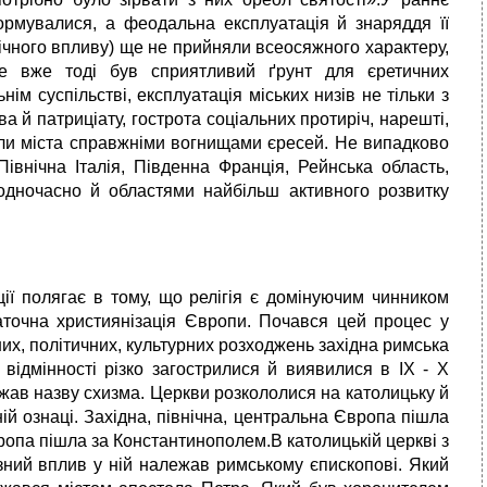
ормувалися, а феодальна експлуатація й знаряддя її
гічного впливу) ще не прийняли всеосяжного характеру,
е вже тоді був сприятливий ґрунт для єретичних
 суспільстві, експлуатація міських низів не тільки з
ва й патриціату, гострота соціальних протиріч, нарешті,
били міста справжніми вогнищами єресей. Не випадково
івнічна Італія, Південна Франція, Рейнська область,
 одночасно й областями найбільш активного розвитку
ції полягає в тому, що релігія є домінуючим чинником
таточна християнізація Європи. Почався цей процес у
них, політичних, культурних розходжень західна римська
 відмінності різко загострилися й виявилися в ІХ - Х
ржав назву схизма. Церкви розкололися на католицьку й
й ознаці. Західна, північна, центральна Європа пішла
ропа пішла за Константинополем.В католицькій церкві з
зний вплив у ній належав римському єпископові. Який