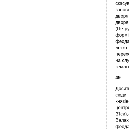
скасу
запов
дворян
дворя
(Це р
формі
феодал
легко
перех
на слу
землі 
49
Досить
сюди 
князі
центр
(Яси),
Валахі
феода