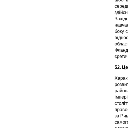
серед
здійс
Захід
навча
боку с
відно
облас
Фланд
єретич
52. Це
Харак
розви
района
імпер
століт
право
за Ри
самог