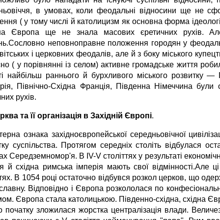
ньовіччя, в умовах, коли феодальні відносини ще не сф
нення ( у тому числі й католицизм як основна форма ідеоло
на Європа ще не знала масових єретичних рухів. Ал
нь.Сословно неповноправне положення городян у феодальнім
вітських і церковних феодалів, але й з боку міського купецт
сно ( у порівнянні із селом) активне громадське життя ро
ті найбільш раннього й бурхливого міського розвитку — П
рія, Північно-Східна Франція, Південна Німеччина були
них рухів.
рква та її організація в Західній Європі
.
терна ознака західноєвропейської середньовічної цивіліза
тку суспільства. Протягом середніх століть відбулася ос
х Середземномор'я. В IV-V століттях у результаті економіч
ія й східна римська імперія мають свої відмінності.Але ці
тях. В 1054 році остаточно відбувся розкол церков, що оде
славну. Відповідно і Європа розкололася по конфесіональні
мом. Європа стала католицькою. Південно-східна, східна Єв
о початку зложилася жорстка централізація влади. Величе