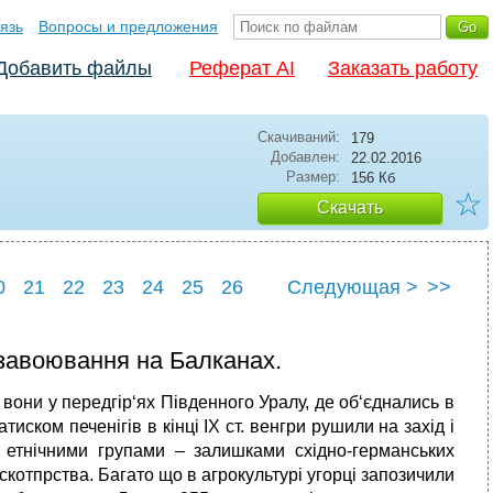
язь
Вопросы и предложения
Добавить файлы
Реферат AI
Заказать работу
Скачиваний:
179
Добавлен:
22.02.2016
Размер:
156 Кб
☆
Скачать
0
21
22
23
24
25
26
Следующая >
>>
і завоювання на Балканах.
вони у передгір‘ях Південного Уралу, де об‘єднались в
ском печенігів в кінці ІХ ст. венгри рушили на захід і
 етнічними групами – залишками східно-германських
скотпрства. Багато що в агрокультурі угорці запозичили