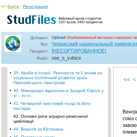
25. Англія в хі – хv ст.
Войти
/
Регистрация
•
26. Столітня війна. Жанна д’Арк
Файловый архив студентов.
27. Зміст та наслідки процесу політичного
1327 вузов, 5483 предметов.
об,єднання Франції в хv.
•
28. Норманське завоювання та його вплив
Upload
Добавил:
Опубликованный материал нарушает в
на розвиток феодалізму в Англії.
Черкасский национальный университ
Вуз:
29. Особливості соціально-політичного
[НЕСОРТИРОВАННОЕ]
Предмет:
розвитку Англії в хv ст
vse_s_v
.docx
Файл:
•
30. Феодальна анархія в Англії. Війна
Червоної та білої троянд.
•
39. Араби в Іспанії. Реконкіста та її вплив на
соціально-політичний розвиток країн
<<
<
Піренейського півострова.
•
40. Міжнародні відносини в Західній Європі у
хі – хv ст.
•
41. Четвертий хрестовий похід та його
наслідки.
Венгри
42. Основні риси аграрно-ремісничої
союз с
цивілізації
завою
•
44. Візантія за Юстініана.
племен