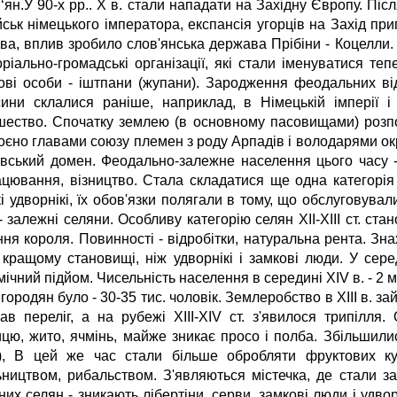
‘ян.У 90-х рр.. X в. стали нападати на Західну Європу. Післ
ійськ німецького імператора, експансія угорців на Захід п
ва, вплив зробило слов'янська держава Прібіни - Коцелли. 
ріально-громадські організації, які стали іменуватися теп
ові особи - іштпани (жупани). Зародження феодальних ві
сини склалися раніше, наприклад, в Німецькій імперії 
шество. Спочатку землею (в основному пасовищами) розп
оєно главами союзу племен з роду Арпадів і володарями ок
івський домен. Феодально-залежне населення цього часу - г
ацювання, візництво. Стала складатися ще одна категорія 
і удворнікі, їх обов'язки полягали в тому, що обслуговувал
 залежні селяни. Особливу категорію селян XII-XIII ст. ст
ння короля. Повинності - відробітки, натуральна рента. Зн
 кращому становищі, ніж удворнікі і замкові люди. У се
ічний підйом. Чисельність населення в середині XIV в. - 2 млн
 городян було - 30-35 тис. чоловік. Землеробство в XIII в. зай
ав переліг, а на рубежі XIII-XIV ст. з'явилося трипіл
цю, жито, ячмінь, майже зникає просо і полба. Збільшилис
), В цей же час стали більше обробляти фруктових кул
ьництвом, рибальством. З'являються містечка, де стали за
их селян - зникають лібертіни, серви, замкові люди і удвор