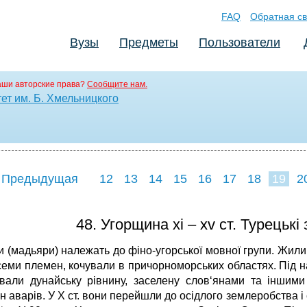
FAQ
Обратная св
Вузы
Предметы
Пользователи
аши авторские права?
Сообщите нам.
ет им. Б. Хмельницкого
 Предыдущая
12
13
14
15
16
17
18
19
2
27
28
48. Угорщина хі – хv ст. Турецьк
 (мадьяри) належать до фіно-угорської мовної групи. Жили 
еми племен, кочували в причорноморських областях. Під нати
вали дунайську рівнину, заселену слов‘янами та іншими
 аварів. У Х ст. вони перейшли до осідлого землеробства і 