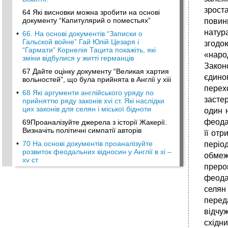
зрост
64 Які висновки можна зробити на основі
документу “Капитулярий о поместьях”
повин
натура
•
66. На основі документів “Записки о
Гальской войне” Гай Юлій Цезаря і
згодо
“Гармати” Корнелія Тацита покажіть, які
«наро
зміни відбулися у житті германців
Законо
67 Дайте оцінку документу “Великая хартия
єдино
вольностей”, що була прийнята в Англії у хііі
перех
•
68 Які аргументи англійського уряду по
засте
прийняттю ряду законів хvі ст. Які наслідки
цих законів для селян і міської бідноти
один 
феода
69Проаналізуйте джерела з історії Жакерії.
Визначіть політичні симпатії авторів
її отр
•
70 На основі документів проаналізуйте
періо
розвиток феодальних відносин у Англії в хі –
обмеж
хv ст
прерог
феодал
селян
перед
відчуж
східн