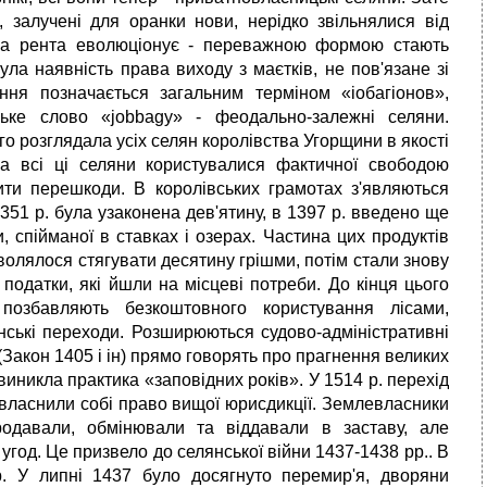
ов, залучені для оранки нови, нерідко звільнялися від
ьна рента еволюціонує - переважною формою стають
ула наявність права виходу з маєтків, не пов'язане зі
ння позначається загальним терміном «іобагіонов»,
ське слово «jobbagy» - феодально-залежні селяни.
ого розглядала усіх селян королівства Угорщини в якості
а всі ці селяни користувалися фактичної свободою
ити перешкоди. В королівських грамотах з'являються
351 р. була узаконена дев'ятину, в 1397 р. введено ще
 спійманої в ставках і озерах. Частина цих продуктів
волялося стягувати десятину грішми, потім стали знову
о податки, які йшли на місцеві потреби. До кінця цього
 позбавляють безкоштовного користування лісами,
нські переходи. Розширюються судово-адміністративні
(Закон 1405 і ін) прямо говорять про прагнення великих
виникла практика «заповідних років». У 1514 р. перехід
ивласнили собі право вищої юрисдикції. Землевласники
одавали, обмінювали та віддавали в заставу, але
угод. Це призвело до селянської війни 1437-1438 рр.. В
р. У липні 1437 було досягнуто перемир'я, дворяни