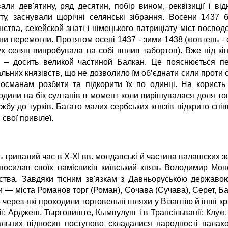
вали дев'ятину, ряд десятин, побір вином, реквізиції і в
іту, заснували щорічні селянські зібрання. Восени 1437 
ства, секейской знаті і німецького патриціату міст воєводс
ни перемогли. Протягом осені 1437 - зими 1438 (жовтень - 
ух селян випробувала на собі вплив табортов). Вже під кін
 – досить великой частиной Балкан. Це пояснюється пе
ьних князівств, що не дозволило їм об’єднати сили проти с
 османам розбити та підкорити їх по одинці. На користь 
одили на бік султанів в момент коли вирішувалася доля то
жбу до турків. Багато малих сербських князів відкрито спі
і свої привілеї.
 тривалий час в X-XI вв. молдавські й частина валашских зе
посилав своїх намісників київський князь Володимир Моно
вства. Завдяки тісним зв'язкам з Давньоруською державо
и — міста Романов торг (Роман), Сочава (Сучава), Серет, Б
- через які проходили торговельні шляхи у Візантію й інші кр
ї: Арджеш, Тырговиште, Кымпулунг і в Трансільванії: Клуж,
льних відносин поступово складалися народності валахо