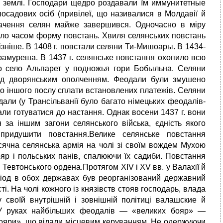
і землі. Господари щедро роздавали їм иммунитетные
посадових осіб (привілеї, що називалися в Молдавії й
іпачення селян майже завершився. Одночасно в міру
вало часом форму повстань. Хвиля селянських повстань
пізніше. В 1408 г. повстали селяни Ти-Мишоары. В 1434-
рамуреша. В 1437 г. селянське повстання охопило всю
ло село Альпарет у подножья гори Бобыльна. Селяни
ад дворянським ополченням. Феодали були змушено
о іншого послу сплати встановлених платежів. Селяни
дали (у Трансільванії було багато німецьких феодалів-
тали готуватися до настання. Однак восени 1437 г. вони
 за іншим загони селянського війська, єдність якого
придушити повстання.Велике селянське повстання
тисячна селянська армія на чолі зі своїм вождем Мухою
яр і польських панів, спалюючи їх садиби. Повстання
Тевтонського ордена.Протягом XIV і XV вв. у Валахії й
ріод в обох державах був реорганізований державний
ті. На чолі кожного із князівств стояв господарь, влада
 своїй внутрішній і зовнішній політиці валашские й
 У руках найбільших феодалів — «великих бояр» —
 бояри», що відали місцевим керуванням. Не одержуючи