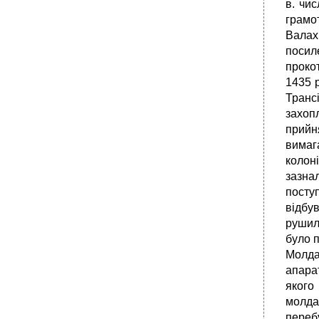
в. чи
грамо
Валах
посил
прокот
1435 
Транс
захоп
прийн
вимаг
колоні
зазна
посту
відбу
рушил
було 
Молда
апарат
якого
молда
переб