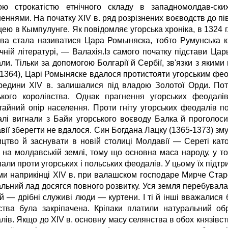
ою строкатістю етнічного складу в западномолдав-ск
еннями. На початку XIV в. ряд розрізнених воєводств до пі
ею в Кымпулунге. Як повідомляє угорська хроніка, в 1324 г
ва стала називатися Цара Ромыняска, тобто Румунська кр
ичній літературі, — Валахія.Із самого початку підстави Ца
ли. Тільки за допомогою Болгарії й Сербії, зв'язки з яким
-1364), Царі Ромыняске вдалося протистояти угорським фео
редини XIV в. залишалися під владою Золотої Орди. Пот
ького королівства. Однак прагнення угорських феодалів
тайний опір населення. Проти гніту угорських феодалів по
алі вигнали з Байи угорського воєводу Балка й проголоси
вії зберегти не вдалося. Син Богдана Лацку (1365-1373) зм
ицтво й заснувати в новій столиці Молдавії — Сереті кат
ь на молдавській землі, тому що основна маса народу, у т
али проти угорських і польських феодалів. У цьому їх підт
ми наприкінці XIV в. при валашском господаре Мирче Старом
льний лад досягся повного розвитку. Уся земля перебувала
й — дрібні служиві люди — куртени. І ті й інші вважалися
ства була закріпачена. Кріпаки платили натуральний о
ів. Якщо до XIV в. основну масу селянства в обох князівст