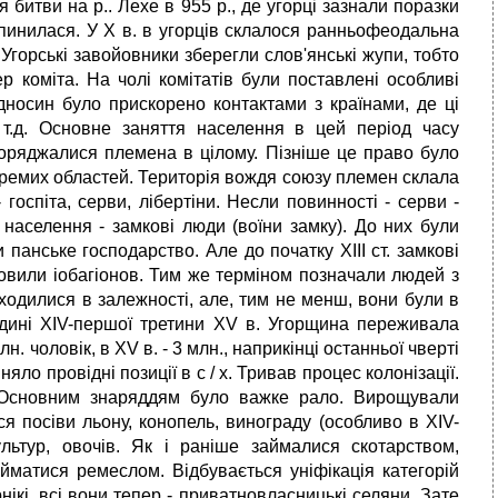
я битви на р.. Лехе в 955 р., де угорці зазнали поразки
рипинилася. У X в. в угорців склалося ранньофеодальна
Угорські завойовники зберегли слов'янські жупи, тобто
ер коміта. На чолі комітатів були поставлені особливі
дносин було прискорено контактами з країнами, де ці
і т.д. Основне заняття населення в цей період часу
оряджалися племена в цілому. Пізніше це право було
ремих областей. Територія вождя союзу племен склала
оспіта, серви, лібертіни. Несли повинності - серви -
населення - замкові люди (воїни замку). До них були
и панське господарство. Але до початку XIII ст. замкові
ановили іобагіонов. Тим же терміном позначали людей з
аходилися в залежності, але, тим не менш, вони були в
редині XIV-першої третини XV в. Угорщина переживала
. чоловік, в XV в. - 3 млн., наприкінці останньої чверті
няло провідні позиції в с / х. Тривав процес колонізації.
ля. Основним знаряддям було важке рало. Вирощували
я посіви льону, конопель, винограду (особливо в XIV-
ьтур, овочів. Як і раніше займалися скотарством,
йматися ремеслом. Відбувається уніфікація категорій
нікі, всі вони тепер - приватновласницькі селяни. Зате