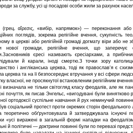
роди за службу, усі ці посадові особи жили за рахунок насе
ь (грец. αἵρεσις, «вибір, напрямок») — переконання або
ційних поглядів, зокрема релігійне вчення, сукупність тео
ому в церкві або релігійній громаді догмату віри або не зб
и нової громади, релігійне вчення, що заперечує 
и.Засновників єресі називають єресіархами, а прибічн
лідували й карали, іноді смертю.З точки зору католиц
анство і англіканська церква, тоді як православ’я є схизм
а церква та на її безпосереднє втручання у всі сфери людс
ку власної, не просякнутої встановленим релігійним вчення
і визначала не тільки світогляд класу феодалів, але як па
хні почуття, як писав Энгельс, «вигодувані були винятково 
йної ортодоксії суспільне навчання й рух неминучий повин
 був соціальний протест проти окремих сторін феодального 
а теоретично обґрунтовувала й затверджувала існуючі по
ьки «усі виражені в загальній формі нападки на феодаліз
ьні й політичні — доктрини повинні були по перевазі предст
ожливо було нападати на існуючі суспільні відносини, п