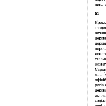
винаго
51
Є́рес
тради
визнан
церкв
церкв
перес
лютер
ставил
розвит
Європ
мас. Ї
офіці
рухів
церкв
остіл
соціал
щоб м