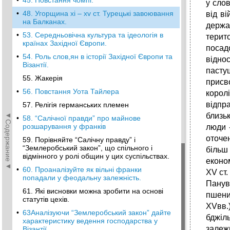
•
45. Повстання чомпі.
у слов
•
48. Угорщина хі – хv ст. Турецькі завоювання
від в
на Балканах.
держа
•
53. Середньовічна культура та ідеологія в
терито
країнах Західної Європи.
посад
•
54. Роль слов,ян в історії Західної Європи та
відно
Візантії.
пасту
55. Жакерія
присв
•
56. Повстання Уота Тайлера
корол
відпр
57. Релігія германських племен
◄Содержание◄
близьк
•
58. “Салічної правди” про майнове
розшарування у франків
люди -
оточе
59. Порівняйте “Салічну правду” і
“Землеробський закон”, що спільного і
більш
відмінного у ролі общин у цих суспільствах.
економ
•
60. Проаналізуйте як вільні франки
XV ст.
попадали у феодальну залежність.
Панув
61. Які висновки можна зробити на основі
пшени
статутів цехів.
XVвв.
•
63Аналізуючи “Землеробський закон” дайте
бджіл
характеристику ведення господарства у
залежн
Візантії.