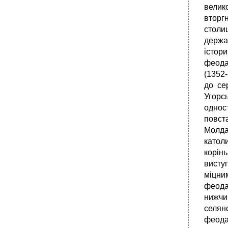
велик
вторгн
столиц
держа
істор
феода
(1352
до се
Угорс
однос
повст
Молда
катол
корін
виступ
міцни
феода
нижчи
селян
феодал