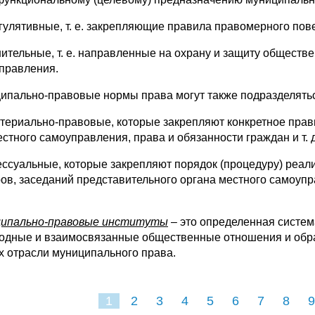
егулятивные, т. е. закрепляющие правила правомерного пов
нительные, т. е. направленные на охрану и защиту обществ
правления.
ипально-правовые нормы права могут также подразделять
атериально-правовые, которые закрепляют конкретное пра
стного самоуправления, права и обязанности граждан и т. д
ессуальные, которые закрепляют порядок (процедуру) реа
ов, заседаний представительного органа местного самоупр
ипально-правовые институты
– это определенная систе
одные и взаимосвязанные общественные отношения и обра
х отрасли муниципального права.
1
2
3
4
5
6
7
8
9