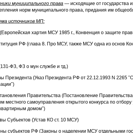
ники муниципального права
— исходящие от государства
репления норм муниципального права, придания им общеобя
ма источников МП:
 (Европейская хартия МСУ 1985 г., Конвенция о защите прав 
ституция РФ (глава 8. Про МСУ, также МСУ одна из основ Ко
З
(131-ФЗ, ФЗ о мун службе и тд.)
азы Президента (Указ Президента РФ от 22.12.1993 N 2265 
ации")
становления Правительства (Постановление Правительства 
ом местного самоуправления открытого конкурса по отбор
квартирным домом")
вы Субъектов (Устав КО ст. 10 МСУ)
оны субъектов РФ (Законы о наделении МСУ отдельными гос