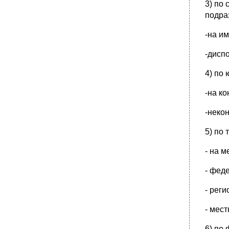
3) по
самоуправления.
подра
Глава 5 фз от 06.10.2003 n 131 выделяет
несколько форм прямого народовластия,
используемых в местном самоуправлении:
-на и
•
45. Формы участия населения в
-дисп
осуществлении местного самоуправления.
•
46. Понятие и правовое регулирование
4) по
организации и проведения местного
референдума.
-на к
•
47. Понятие и правовое регулирование
организации и проведения муниципальных
-неко
выборов.
48. Понятие и правовые основы
5) по
организации территориального
общественного самоуправления населения.
- на 
•
49. Сход граждан. Собрание, конференция
(собрание делегатов) граждан.
- фед
•
50. Обращения граждан в органы местного
самоуправления.
- рег
51. Правотворческая инициатива граждан.
Публичные слушания.
- мес
•
52. Институт отзыва в местном
6) по