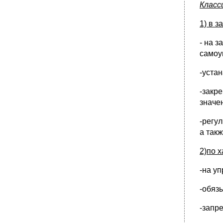
•
36. Органы местного самоуправления как
Класс
юридические лица.
1) в 
37. Полномочия органов местного
самоуправления: понятие, основы
правового регулирования.
- на 
самоу
•
38. Муниципальная служба: понятие,
правовое регулирование, основные
принципы.
-уста
39. Правовой статус муниципального
служащего и государственные гарантии для
-закр
муниципальных служащих.
значе
•
40. Ограничения, связанные с
муниципальной службой. Ответственность
-регу
муниципального служащего.
а так
41. Исполнение органами местного
самоуправления отдельных
2)по 
государственных полномочий.
•
42. Система, порядок подготовки,
-на у
вступление в силу и отмена муниципальных
правовых актов.
-обяз
•
43. Устав муниципального образования.
-запр
•
44. Формы непосредственного
осуществления населением местного