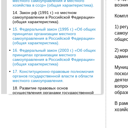
местного самоуправления и местного
возни
хозяйства в ссср» (общая характеристика).
14. Закон рф (1991 г.) «о местном
Компл
самоуправлении в Российской Федерации»
(общая характеристика).
1) ре
•
15. Федеральный закон (1995 г.) «Об общих
самоу
принципах организации местного
самоуправления в Российской Федерации»
общес
(общая характеристика).
2) но
•
16. Федеральный закон (2003 г.) «Об общих
принципах организации местного
админ
самоуправления в Российской Федерации»
(общая характеристика)
Муниц
•
17. Конституционно-правовые полномочия
поско
органов государственной власти в области
деяте
местного самоуправления.
вопро
18. Развитие правовых основ
образ
осуществления органами государственной
власти отдельных полномочий органов
местного самоуправления.
В рам
•
19. Система и функции местного
хозяйс
самоуправления.
20. Конституционно-правовые принципы
местного самоуправления. Развитие