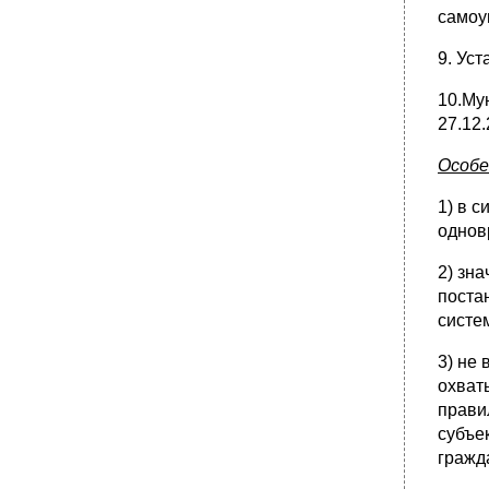
самоуправления: порядок формирования,
самоу
состав, структура, акты, досрочное
прекращение полномочий.
9. Ус
•
29. Организация деятельности депутата в
представительном органе и в
10.Му
избирательном округе. Регламент
27.12
представительного органа.
•
30. Исключительные полномочия
Особе
представительного органа местного
самоуправления.
1) в 
31. Постоянные и временные комиссии
однов
(комитеты) представительного органа.
•
32. Правовой статус депутата, члена
2) зн
выборного органа, выборного должностного
поста
лица местного самоуправления.
систе
•
33. Глава муниципального образования –
высшее должностное лицо местного
самоуправления.
3) не
охват
34. Глава местной администрации.
прави
•
35. Местная администрация –
субъе
исполнительно-распорядительный орган
муниципального образования: структура,
гражд
основные полномочия, акты.