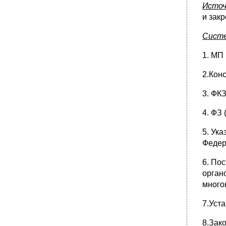
понятия «общие принципы местного
Источ
самоуправления» в постановлениях
и зак
Конституционного Суда рф.
•
21. Вопросы местного значения (предметы
Систе
ведения) муниципальных образований.
•
22. Территориальная организация местного
1. МП
самоуправления: понятие, история
развития.
2.Кон
23. Муниципальное образование: порядок
образования, виды, границы
3. ФК
муниципальных образований.
4. ФЗ 
•
24. Правовые основы и особенности
организации местного самоуправления на
отдельных территориях.
5. Ук
•
25. Актуальные проблемы современного
Федер
реформирования территориальной
организации местного самоуправления.
6. По
•
26. Межмуниципальные объединения,
орган
хозяйственные общества, некоммерческие
много
организации.
27. Органы местного самоуправления:
7.Уста
понятие, структура, правовые основы.
•
28. Представительный орган местного
8.Зак