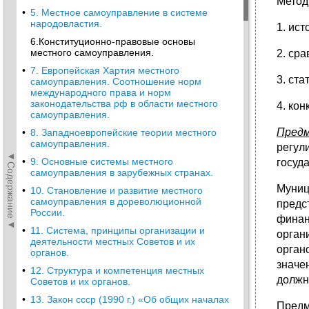
Метод
•
5. Местное самоуправление в системе
народовластия.
1. ис
6.Конституционно-правовые основы
местного самоуправления.
2. ср
•
7. Европейская Хартия местного
3. ста
самоуправления. Соотношение норм
международного права и норм
законодательства рф в области местного
4. кон
самоуправления.
Предм
•
8. Западноевропейские теории местного
самоуправления.
регул
◄Содержание◄
•
9. Основные системы местного
госуд
самоуправления в зарубежных странах.
Муниц
•
10. Становление и развитие местного
самоуправления в дореволюционной
предс
России.
финан
•
11. Система, принципы организации и
орган
деятельности местных Советов и их
орган
органов.
значе
•
12. Структура и компетенция местных
должн
Советов и их органов.
•
13. Закон ссср (1990 г.) «Об общих началах
Предм