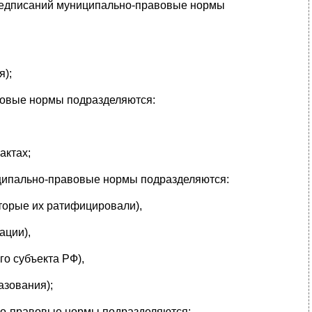
предписаний муниципально-правовые нормы
я);
вовые нормы подразделяются:
актах;
иципально-правовые нормы подразделяются:
оторые их ратифицировали),
ации),
го субъекта РФ),
азования);
но-правовые нормы подразделяются: