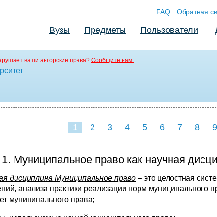
FAQ
Обратная св
Вузы
Предметы
Пользователи
арушает ваши авторские права?
Сообщите нам.
рситет
1
2
3
4
5
6
7
8
9
16
17
18
19
20
21
1. Муниципальное право как научная дисци
ая дисциплина Муниципальное право
– это целостная систе
ений, анализа практики реализации норм муниципального 
ет муниципального права;