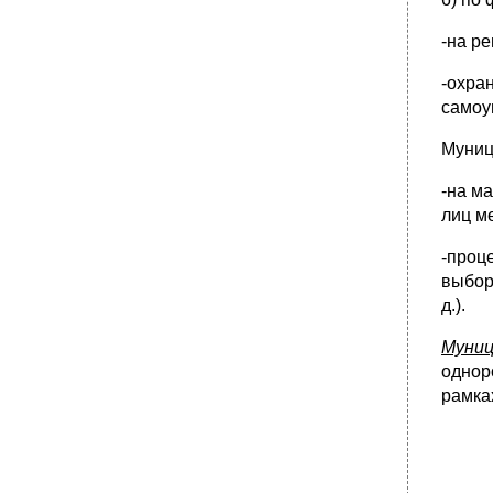
самоуправлении: понятие, правовая
основа, проблемы реализации.
-на р
•
53. Современные проблемы реализации
форм прямой демократии в местном
-охра
самоуправлении.
самоу
•
54. Экономическая основа местного
самоуправления: понятие, состав,
эволюция правового регулирования.
Муниц
55. Понятие, состав и правовые основы
-на м
муниципальной собственности.
лиц ме
•
56. Субъекты права муниципальной
собственности (понятие, статус и проблемы
-проц
правового регулирования).
выбор
•
57. Полномочия органов местного
самоуправления в области управления
д.).
муниципальной собственностью.
Муниц
•
58. Взаимоотношения органов местного
самоуправления с предприятиями,
однор
учреждениями и организациями различных
рамка
форм собственности.
•
59. Местный бюджет: понятие, структура,
правовая основа.
•
60. Бюджетный процесс в муниципальном