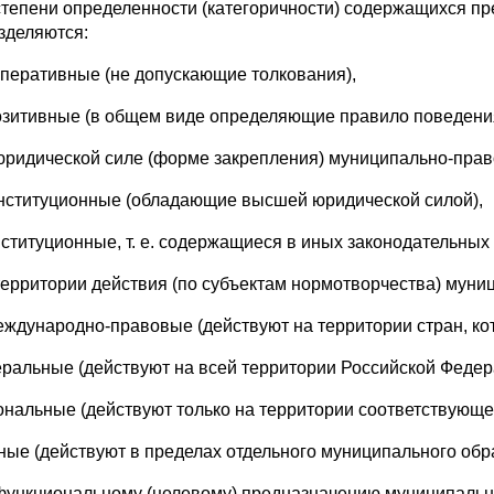
 степени определенности (категоричности) содержащихся 
зделяются:
мперативные (не допускающие толкования),
озитивные (в общем виде определяющие правило поведени
 юридической силе (форме закрепления) муниципально-пра
онституционные (обладающие высшей юридической силой),
нституционные, т. е. содержащиеся в иных законодательных 
 территории действия (по субъектам нормотворчества) мун
международно-правовые (действуют на территории стран, к
еральные (действуют на всей территории Российской Федер
иональные (действуют только на территории соответствующе
тные (действуют в пределах отдельного муниципального обр
 функциональному (целевому) предназначению муниципаль