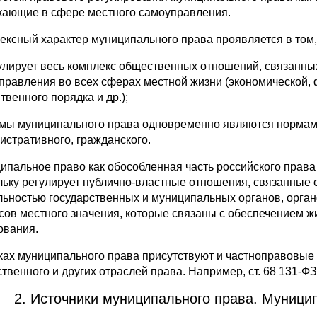
кающие в сфере местного самоуправления.
ексный характер муниципального права проявляется в том, 
гулирует весь комплекс общественных отношений, связанны
правления во всех сферах местной жизни (экономической, 
твенного порядка и др.);
рмы муниципального права одновременно являются нормами
истративного, гражданского.
ипальное право как обособленная часть российского прав
льку регулирует публично-властные отношения, связанные 
льностью государственных и муниципальных органов, орга
сов местного значения, которые связаны с обеспечением ж
ования.
ках муниципального права присутствуют и частноправовые
твенного и других отраслей права. Например, ст. 68 131-ФЗ
2. Источники муниципального права. Муници