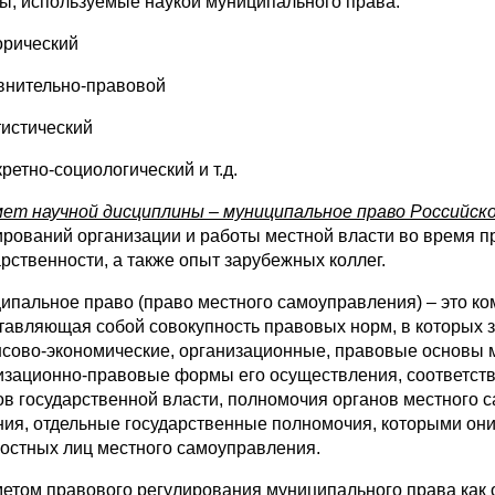
ы, используемые наукой муниципального права:
торический
авнительно-правовой
тистический
кретно-социологический и т.д.
ет научной дисциплины – муниципальное право Российск
ирований организации и работы местной власти во время 
арственности, а также опыт зарубежных коллег.
ипальное право (право местного самоуправления) – это ко
тавляющая собой совокупность правовых норм, в которых 
сово-экономические, организационные, правовые основы м
изационно-правовые формы его осуществления, соответс
ов государственной власти, полномочия органов местного
ния, отдельные государственные полномочия, которыми они 
остных лиц местного самоуправления.
етом правового регулирования муниципального права как