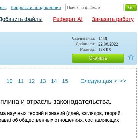
язь
Вопросы и предложения
Добавить файлы
Реферат AI
Заказать работу
Скачиваний:
1446
Добавлен:
22.08.2022
Размер:
178 Кб
☆
Скачать
10
11
12
13
14
15
Следующая >
>>
22
23
24
25
плина и отрасль законодательства.
ма научных теорий и знаний (идей, взглядов, теорий,
права) об общественных отношениях, составляющих