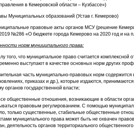
правления в Кемеровской области – Кузбассе»)
тавы Муниципальных образований (Устав г. Кемерово)
ниципальные правовые акты органов МСУ (решение Кемеров
.2019 №286 «О бюджете города Кемерово на 2020 год и на п
нности норм муниципального права:
силу того, что муниципальное право считается комплексной 
ременно выступают в качестве основных норм других про
ачительная часть муниципально-правовых норм содержится 
новлениях, приказах и др.), которые издаются, принимаютс
му органов государственной власти;
 все общественные отношения, возникающие в области орга
ываться правовым регулированием. С помощью муниципаль
ло, только существенные, стабильные общественные отно
ктами муниципального права может быть не охвачен право
ан, деятельность органов территориального общественного с