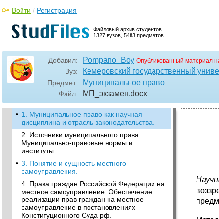
Войти
/
Регистрация
Файловый архив студентов.
1327 вузов, 5483 предметов.
Pompano_Boy
Добавил:
Опубликованный материал н
Кемеровский государственный униве
Вуз:
Муниципальное право
Предмет:
МП_экзамен
.docx
Файл:
•
1. Муниципальное право как научная
дисциплина и отрасль законодательства.
2. Источники муниципального права.
Муниципально-правовые нормы и
институты.
•
3. Понятие и сущность местного
самоуправления.
Научн
4. Права граждан Российской Федерации на
воззр
местное самоуправление. Обеспечение
реализации прав граждан на местное
предм
самоуправление в постановлениях
Конституционного Суда рф.