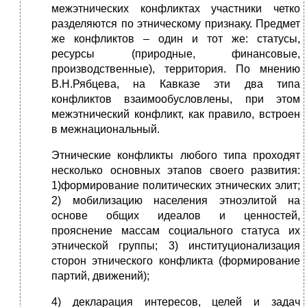
межэтнических конфликтах участники четко
разделяются по этническому признаку. Предмет
же конфликтов – один и тот же: статусы,
ресурсы (природные, финансовые,
производственные), территория. По мнению
В.Н.Рябцева, на Кавказе эти два типа
конфликтов взаимообусловлены, при этом
межэтнический конфликт, как правило, встроен
в межнациональный.
Этнические конфликты любого типа проходят
несколько основных этапов своего развития:
1)формирование политических этнических элит;
2) мобилизацию населения этноэлитой на
основе общих идеалов и ценностей,
прояснение массам социального статуса их
этнической группы; 3) институционализация
сторон этнического конфликта (формирование
партий, движений);
4) декларация интересов, целей и задач