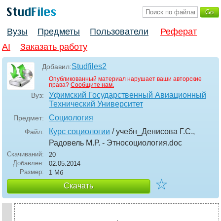
Вузы
Предметы
Пользователи
Реферат
AI
Заказать работу
Studfiles2
Добавил:
Опубликованный материал нарушает ваши авторские
права?
Сообщите нам.
Уфимский Государственный Авиационный
Вуз:
Технический Университет
Социология
Предмет:
Курс социологии
/ учебн_Денисова Г.С.,
Файл:
Радовель М.Р. - Этносоциология
.doc
Скачиваний:
20
Добавлен:
02.05.2014
Размер:
1 Мб
☆
Скачать