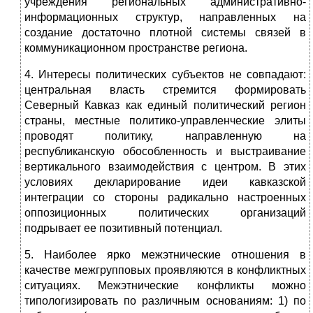
учреждения региональных административно-
информационных структур, направленных на
создание достаточно плотной системы связей в
коммуникационном пространстве региона.
4. Интересы политических субъектов не совпадают:
центральная власть стремится формировать
Северный Кавказ как единый политический регион
страны, местные политико-управленческие элиты
проводят политику, направленную на
республиканскую обособленность и выстраивание
вертикального взаимодействия с центром. В этих
условиях декларирование идеи кавказской
интеграции со стороны радикально настроенных
оппозиционных политических организаций
подрывает ее позитивный потенциал.
5. Наиболее ярко межэтнические отношения в
качестве межгрупповых проявляются в конфликтных
ситуациях. Межэтнические конфликты можно
типологизировать по различным основаниям: 1) по