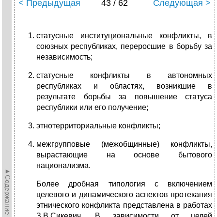
< Предыдущая
43 / 62
Следующая >
статусные институциональные конфликты, в
союзных республиках, переросшие в борьбу за
независимость;
статусные конфликты в автономных
республиках и областях, возникшие в
результате борьбы за повышение статуса
республики или его получение;
этнотерриториальные конфликты;
межгрупповые (межобщинные) конфликты,
вырастающие на основе бытового
национализма.
►Содержание►
Более дробная типология с включением
целевого и динамического аспектов протекания
этнического конфликта представлена в работах
З.В.Сикевич. В зависимости от целей