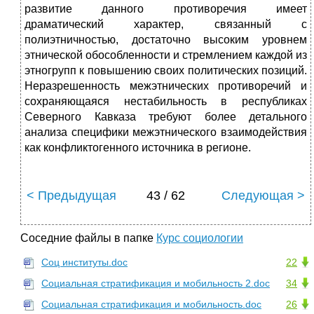
развитие данного противоречия имеет
драматический характер, связанный с
полиэтничностью, достаточно высоким уровнем
этнической обособленности и стремлением каждой из
этногрупп к повышению своих политических позиций.
Неразрешенность межэтнических противоречий и
сохраняющаяся нестабильность в республиках
Северного Кавказа требуют более детального
анализа специфики межэтнического взаимодействия
как конфликтогенного источника в регионе.
< Предыдущая
43 / 62
Следующая >
Соседние файлы в папке
Курс социологии
Соц институты.doc
22
Социальная стратификация и мобильность 2.doc
34
Социальная стратификация и мобильность.doc
26