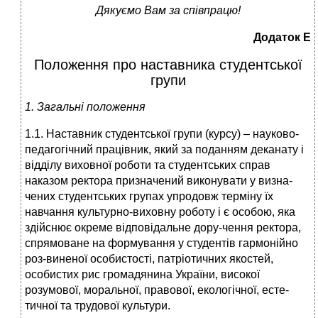
Дякуємо Вам за співпрацю!
Додаток Е
Положення про наставника студентської
групи
1. Загальні положення
1.1. Наставник студентської групи (курсу) – науково-
педагогічний працівник, який за поданням деканату і
відділу виховної роботи та студентських справ
наказом ректора призначений виконувати у визна-
чених студентських групах упродовж терміну їх
навчання культурно-виховну роботу і є особою, яка
здійснює окреме відповідальне дору-чення ректора,
спрямоване на формування у студентів гармонійно
роз-виненої особистості, патріотичних якостей,
особистих рис громадянина України, високої
розумової, моральної, правової, екологічної, есте-
тичної та трудової культури.