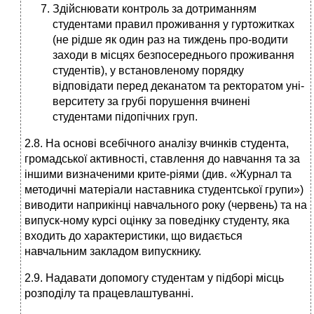
Здійснювати контроль за дотриманням
студентами правил проживання у гуртожитках
(не рідше як один раз на тиждень про-водити
заходи в місцях безпосереднього проживання
студентів), у встановленому порядку
відповідати перед деканатом та ректоратом уні-
верситету за грубі порушення вчинені
студентами підопічних груп.
2.8. На основі всебічного аналізу вчинків студента,
громадської активності, ставлення до навчання та за
іншими визначеними крите-ріями (див. «Журнал та
методичні матеріали наставника студентської групи»)
виводити наприкінці навчального року (червень) та на
випуск-ному курсі оцінку за поведінку студенту, яка
входить до характеристики, що видається
навчальним закладом випускнику.
2.9. Надавати допомогу студентам у підборі місць
розподілу та працевлаштуванні.