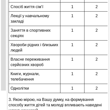
Спосіб життя сім’ї
1
2
Лекції у навчальному
1
2
закладі
Заняття в спортивних
1
2
секціях
Хвороби рідних і близьких
1
2
людей
Власне переживання
1
2
серйозних хвороб
Книги, журнали,
1
2
телебачення
Однолітки
1
2
3. Якою мірою, на Вашу думку, на формування
способу життя дітей та молоді впливають наведені