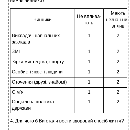
нижче чинники?
Мають
Не вплива-
Чинники
незнач-ний
ють
вплив
Викладачі навчальних
1
2
закладів
ЗМІ
1
2
Зірки мистецтва, спорту
1
2
Особисті якості людини
1
2
Оточення (друзі, знайомі)
1
2
Сім’я
1
2
Соціальна політика
1
2
держави
4. Для чого б Ви стали вести здоровий спосіб життя?