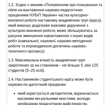
1.2. Згідно з чинним «Положенням про планування та
облік на-вантаження науково-педагогічних
працівників НУБіП України» частка культурно-
виховної роботи наставнику академічних груп (курсу),
який виконує додаткове важливе доручення з
культурно-виховної роботи, може збільшуватись за
рахунок зменшення навантаження з інших видів
робіт (навчальної, наукової, науково-методичної
роботи та впровадження досягнень науково-
технічного прогресу).
1.3. Максимальна кількість академічних груп
закріплених за на-ставником – не більше 5, або 125
студентів (5–25 осіб).
1.4. Наставником студентського курсу може бути
науково-пе-дагогічний працівник:
який користується авторитетом, відзначається
високими мо-ральними якостями, володіє
необхідною педагогічною майстерністю,