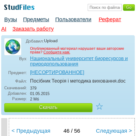
Вузы
Предметы
Пользователи
Реферат
AI
Заказать работу
Upload
Добавил:
Опубликованный материал нарушает ваши авторские
права?
Сообщите нам.
Национальный университет биоресурсов и
Вуз:
природопользования
[НЕСОРТИРОВАННОЕ]
Предмет:
Посібник Теорія і методика виховання
.doc
Файл:
Скачиваний:
379
Добавлен:
01.05.2015
Размер:
2 Мб
☆
Скачать
< Предыдущая
46 / 56
Следующая >