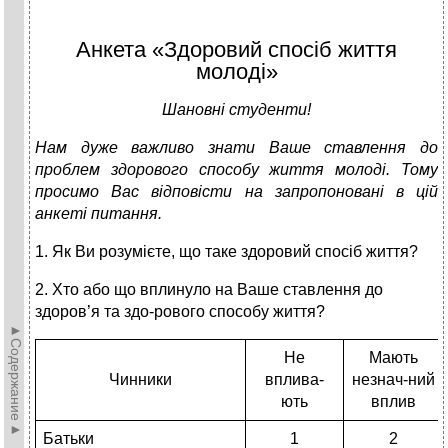
Анкета «Здоровий спосіб життя
молоді»
Шановні студенти!
Нам дуже важливо знати Ваше ставлення до
проблем здорового
способу життя молоді. Тому
п
росимо Вас відповісти на запропоновані
в цій
анкеті питання.
1. Як Ви розумієте, що таке здоровий спосіб життя?
2. Хто або що вплинуло на Ваше ставлення до
здоров’я та здо-рового способу життя?
►Содержание►
Не
Мають
Чинники
вплива-
незнач-ний
ють
вплив
Батьки
1
2