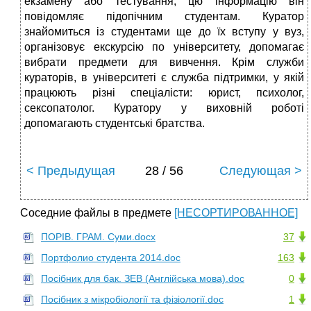
екзамену або тестування, цю інформацію він
повідомляє підопічним студентам. Куратор
знайомиться із студентами ще до їх вступу у вуз,
організовує екскурсію по університету, допомагає
вибрати предмети для вивчення. Крім служби
кураторів, в університеті є служба підтримки, у якій
працюють різні спеціалісти: юрист, психолог,
сексопатолог. Куратору у виховній роботі
допомагають студентські братства.
< Предыдущая
28 / 56
Следующая >
Соседние файлы в предмете
[НЕСОРТИРОВАННОЕ]
ПОРІВ. ГРАМ. Суми.docx
37
Портфолио студента 2014.doc
163
Посібник для бак. ЗЕВ (Англійська мова).doc
0
Посібник з мікробіології та фізіології.doc
1