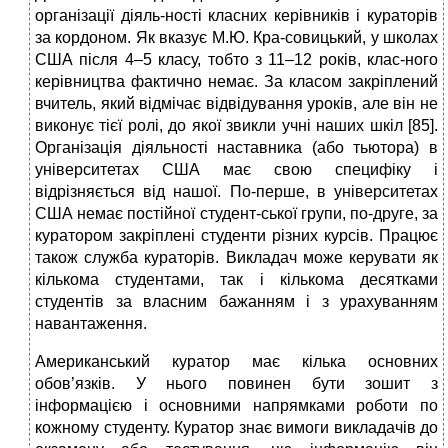
організації діяль-ності класних керівників і кураторів
за кордоном. Як вказує М.Ю. Кра-совицький, у школах
США після 4–5 класу, тобто з 11–12 років, клас-ного
керівництва фактично немає. За класом закріплений
вчитель, який відмічає відвідування уроків, але він не
виконує тієї ролі, до якої звикли учні наших шкіл [85].
Організація діяльності наставника (або тьютора) в
університетах США має свою специфіку і
відрізняється від нашої. По-перше, в університетах
США немає постійної студент-ської групи, по-друге, за
куратором закріплені студенти різних курсів. Працює
також служба кураторів. Викладач може керувати як
кількома студентами, так і кількома десятками
студентів за власним бажанням і з урахуванням
навантаження.
Американський куратор має кілька основних
обов’язків. У нього повинен бути зошит з
інформацією і основними напрямками роботи по
кожному студенту. Куратор знає вимоги викладачів до