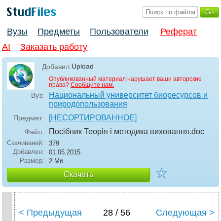
Вузы
Предметы
Пользователи
Реферат
AI
Заказать работу
Upload
Добавил:
Опубликованный материал нарушает ваши авторские
права?
Сообщите нам.
Национальный университет биоресурсов и
Вуз:
природопользования
[НЕСОРТИРОВАННОЕ]
Предмет:
Посібник Теорія і методика виховання
.doc
Файл:
Скачиваний:
379
Добавлен:
01.05.2015
Размер:
2 Мб
☆
Скачать
< Предыдущая
28 / 56
Следующая >