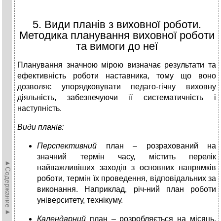
5. Види планів з виховної роботи.
Методика планування виховної роботи
та вимоги до неї
Планування значною мірою визначає результати та
ефективність роботи наставника, тому що воно
дозволяє упорядковувати педаго-гічну виховну
діяльність, забезпечуючи її систематичність і
наступність.
Види планів:
Перспективний
план – розрахований на
значний термін часу, містить перелік
►Содержание►
найважливіших заходів з основних напрямків
роботи, термін їх проведення, відповідальних за
виконання. Наприклад, річ-ний план роботи
університету, технікуму.
Календарний
план – розробляється на місяць,