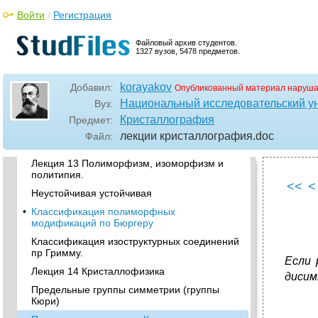
•
Основные кристаллохимические
Войти
/
Регистрация
характеристики
Лекция 11
Файловый архив студентов.
Структурный тип поваренной соли (NaCl).
1327 вузов, 5478 предметов.
•
Структура цезий хлор (СsCl).
korayakov
Добавил:
Опубликованный материал наруша
Структурный тип халькопирита (CuFeS2)
Национальный исследовательский у
Вуз:
Лекция 12 Структурный тип перовскита
Кристаллография
Предмет:
Кристаллическая структура SiO2.
лекции кристаллография
.doc
Файл:
•
Кристаллическая структура Al2o3.
Лекция 13 Полиморфизм, изоморфизм и
политипия.
<<
<
Неустойчивая устойчивая
•
Классификация полиморфных
модификаций по Бюргеру
Классификация изоструктурных соединений
пр Гримму.
Если 
Лекция 14 Кристаллофизика
дисим
Предельные группы симметрии (группы
Кюри)