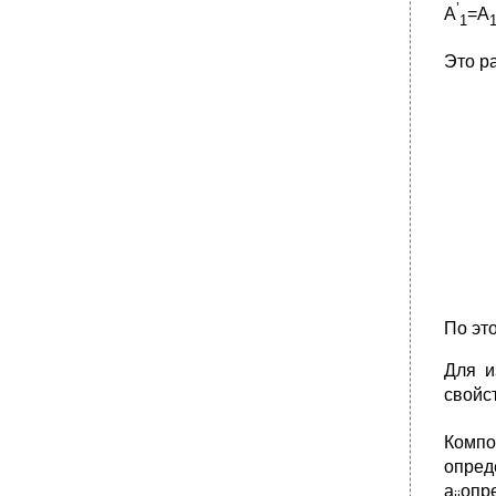
’
A
=A
1
Это р
По эт
Для и
свойст
Компо
опред
a
опр