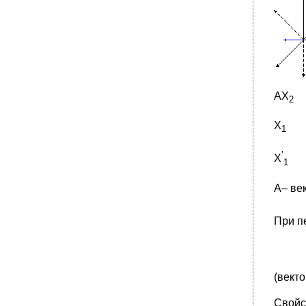
AX
2
X
1
’
X
1
A– ве
При п
(векто
Свойс