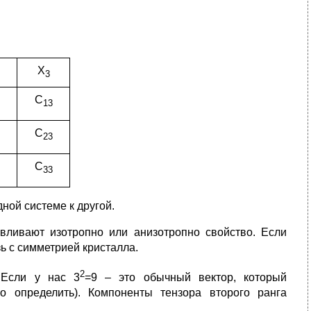
X
3
C
13
C
23
C
33
ной системе к другой.
авливают изотропно или анизотропно свойство. Если
зь с симметрией кристалла.
2
 Если у нас 3
=9 – это обычный вектор, который
о определить). Компоненты тензора второго ранга