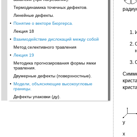
Термодинамика точечных дефектов.
радиу
Линейные дефекты.
•
Понятие о векторе Бюргерса.
Лекция 18
•
Взаимодействие дислокаций между собой
Метод селективного травления
•
Лекция 19
Методика прогнозирования формы ямки
травления.
Симме
Двумерные дефекты (поверхностные).
крист
•
Модели, объясняющие высокоугловые
крист
границы.
Дефекты упаковки (ду).
y
х