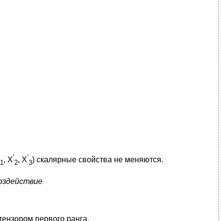
’
’
, X
, X
) скалярные свойства не меняются.
1
2
3
воздействие
тензором первого ранга.