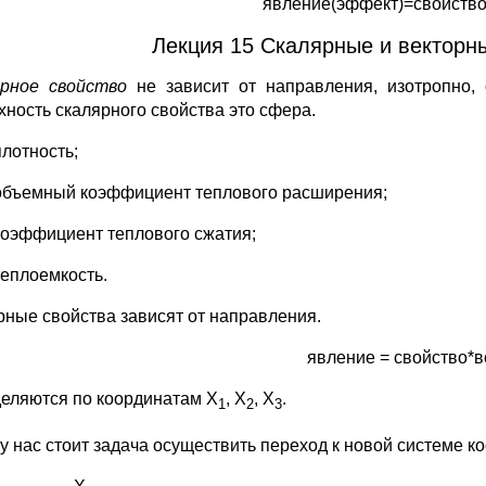
явление(эффект)=свойство
Лекция 15 Скалярные и векторн
рное свойство
не зависит от направления, изотропно, 
хность скалярного свойства это сфера.
плотность;
объемный коэффициент теплового расширения;
коэффициент теплового сжатия;
теплоемкость.
рные свойства зависят от направления.
явление = свойство*
еляются по координатам X
, X
, X
.
1
2
3
 у нас стоит задача осуществить переход к новой системе ко