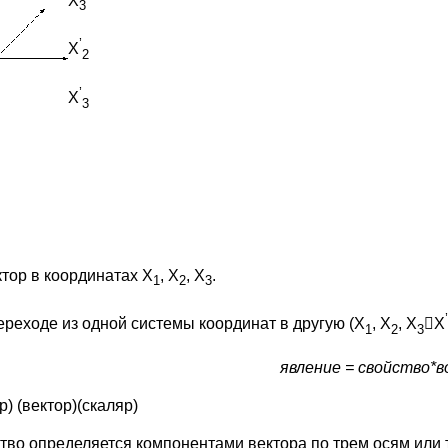
X
3
’
X
2
’
X
3
ктор в координатах X
, X
, X
.
1
2
3
’
ереходе из одной системы координат в другую (X
, X
, X
X
1
2
3
явление = свойство*
р) (вектор)(скаляр)
тво определяется компонентами вектора по трем осям или 