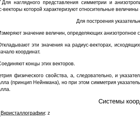
Для наглядного представления симметрии и анизотропи
с-векторы которой характеризуют относительные величины 
Для построения указательн
Измеряют значение величин, определяющих анизотропное 
Откладывают эти значения на радиус-векторах, исходящих 
начало координат.
Соединяют концы этих векторов.
трия физического свойства, а, следовательно, и указат
алла (принцип Нейнмана), но при этом симметрия указате
алла.
Системы коор
В
кристаллографии
: z