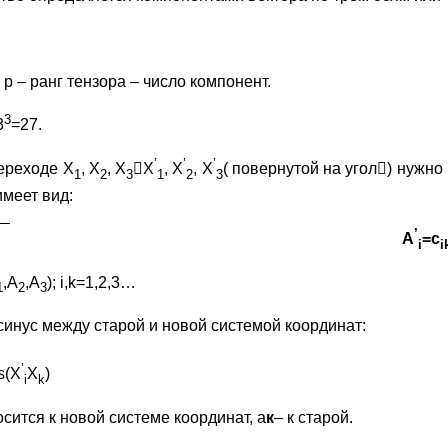
е р – ранг тензора – число компонент.
3
3
=27.
’
’
’
ереходе X
, X
, X
X
, X
, X
( повернутой на угол) нужно
1
2
3
1
2
3
имеет вид:
’
А
=c
i
i
,A
,A
); i,k=1,2,3…
1
2
3
осинус между старой и новой системой координат:
’
s(X
X
)
i
k
осится к новой системе координат, а
к
– к старой.