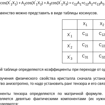
’
’
’
cos(X
X
) + A
cos(X
X
) + A
cos(X
X
) = c
A
+c
A
+c
A
1
1
1
2
1
2
3
1
3
11
1
12
2
13
3
авенство можно представить в виде таблицы косинусов.
X
X
1
2
C
C
’
X
11
12
1
C
C
’
X
21
22
2
C
C
’
X
31
32
3
ой таблице определяются коэффициенты при переходе от од
зучения физического свойства кристалла сначала устан
во анизотропно, то надо установить ранг тензора и его свя
ненты тензора определяются по матричной формуле.
еляется девятью фактическими компонентами (их нужн
еделяются: