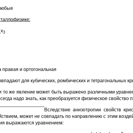
любые
сталлофизике:
х
3
а правая и ортогональная
овпадают для кубических, ромбических и тетрагональных кр
и то же явление может быть выражено различными уравнен
всегда надо знать, как преобразуется физическое свойство 
В
следствие анизотропии свойств кри
йствием, может не совпадать по направлению с этим воздей
ия выражаются уравнением: