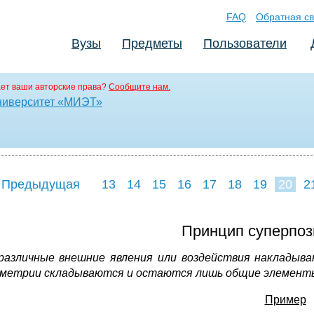
FAQ
Обратная св
Вузы
Предметы
Пользователи
ет ваши авторские права?
Сообщите нам.
ниверситет «МИЭТ»
 Предыдущая
13
14
15
16
17
18
19
20
2
28
Принцип суперпо
различные внешние явления или воздействия накладываю
метрии складываются и остаются лишь общие элемент
Пример