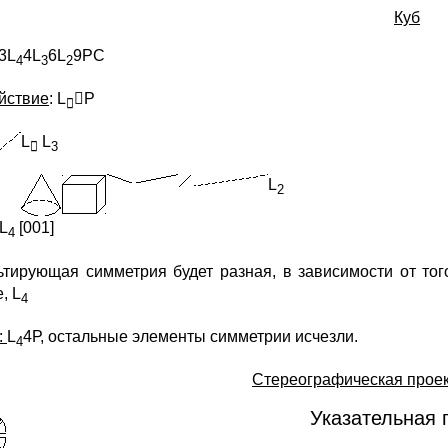
Куб
3L
4L
6L
9PC
4
3
2
йствие
: L
Р

L
L

3
L
2
L
[001]
4
ьтирующая симметрия будет разная, в зависимости от тог
, L
4
:
L
4Р, остальные элементы симметрии исчезли.
4
Стереографическая проек
Указательная 