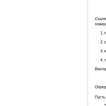
Скаля
повер
Векто
Опред
Пусть