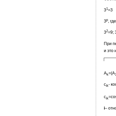
1
3
=3
р
3
, гд
2
3
=9; 
При п
и это 
A
=(A
k
c
- к
ik
с
=co
ik
i
– отн