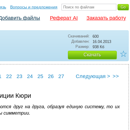
язь
Вопросы и предложения
Добавить файлы
Реферат AI
Заказать работу
Скачиваний:
600
Добавлен:
16.04.2013
Размер:
938 Кб
☆
Скачать
1
22
23
24
25
26
27
Следующая >
>>
зиции Кюри
тся друг на друга, образуя единую систему, то их
ы симметрии.