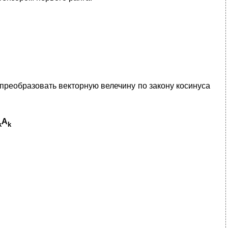
 преобразовать векторную велечину по закону косинуса
A
k
k