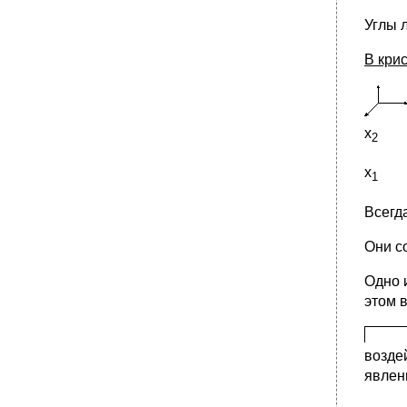
Углы 
В кри
х
2
х
1
Всегд
Они с
Одно 
этом 
возде
явлен