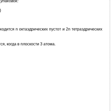
упаковок:
)
одится n октаэдрических пустот и 2n тетраэдрических
ся, когда в плоскости 3 атома.