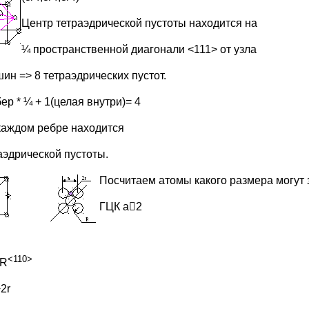
Центр тетраэдрической пустоты находится на
¼ пространственной диагонали <111> от узла
ин => 8 тетраэдрических пустот.
ер * ¼ + 1(целая внутри)= 4
каждом ребре находится
аэдрической пустоты.
П
осчитаем атомы какого размера могут 
ГЦК а2
<110>
4R
2r