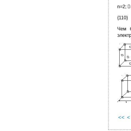
n=2; 
{110}
Чем б
электр
<<
<