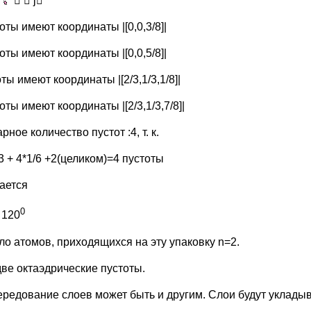
  j
оты имеют координаты |[0,0,3/8]|
оты имеют координаты |[0,0,5/8]|
оты имеют координаты |[2/3,1/3,1/8]|
оты имеют координаты |[2/3,1/3,7/8]|
ное количество пустот :4, т. к.
3 + 4*1/6 +2(целиком)=4 пустоты
ается
0
 120
ло атомов, приходящихся на эту упаковку n=2.
две октаэдрические пустоты.
ередование слоев может быть и другим. Слои будут уклад