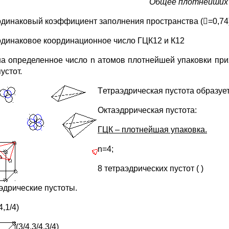
Общее плотнейших 
одинаковый коэффициент заполнения пространства (=0,74
одинаковое координационное число ГЦК12 и К12
на определенное число n атомов плотнейшей упаковки прих
пустот.
Т
етраэдрическая пустота образует
Октаэдррическая пустота:
ГЦК – плотнейшая упаковка.
n=4;
8 тетраэдрических пустот ( )
аэдрические пустоты.
4,1/4)
(
3/4,3/4,3/4)