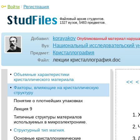
Плоскость скользящего отражения.
Войти
/
Регистрация
•
Винтовые оси
Тетрагональные кристаллы
Файловый архив студентов.
1327 вузов, 5483 предметов.
Понятие о пространственной системе точек
•
Правила записи символа пространственной
korayakov
Добавил:
Опубликованный материал наруша
группы.
Национальный исследовательский у
Вуз:
Распределение пространственных групп по
Кристаллография
Предмет:
классам симметрии, сингониям и
категориям.
лекции кристаллография
.doc
Файл:
Лекция 8 Основы кристаллохимии.
•
Объемные характеристики
кристаллического материала
<<
<
•
Факторы, влияющие на кристаллическую
структуру
Понятие о плотнейших упаковках
Лекция 9
Типичные структуры материалов
используемых в микроэлектронике.
•
Структурный тип магния.
Основные кристаллохимические