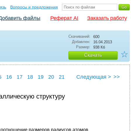
язь
Вопросы и предложения
Добавить файлы
Реферат AI
Заказать работу
Скачиваний:
600
Добавлен:
16.04.2013
Размер:
938 Кб
☆
Скачать
5
16
17
18
19
20
21
Следующая >
>>
5
26
аллическую структуру
 соотношение размеров радиусов атомов