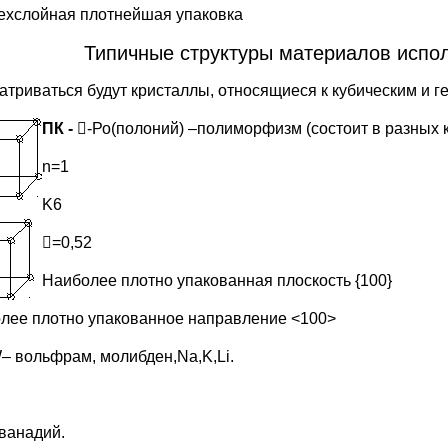
ехслойная плотнейшая упаковка
Типичные структуры материалов испо
атриваться будут кристаллы, относящиеся к кубическим и г
П
К
-
-Ро(полоний) –полиморфизм (состоит в разных 
n=1
K6
=0,52
Наиболее плотно упакованная плоскость {100}
лее плотно упакованное направление <100>
– вольфрам, молибден,Na,K,Li.
 ванадий.