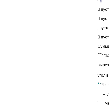
 пуст
 пуст
j пуст
 пуст
Суммар
4*1/
вырез
угол в
Ч
ис
Ч