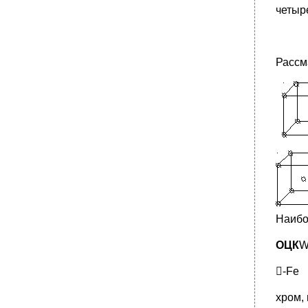
четыр
Рассм
Наибо
ОЦК
W
-Fe
хром,