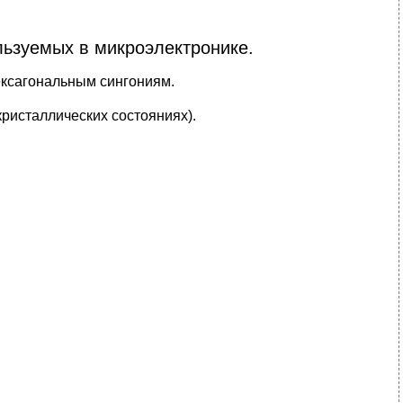
льзуемых в микроэлектронике.
ексагональным сингониям.
кристаллических состояниях).