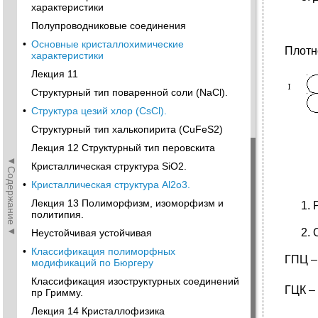
характеристики
Полупроводниковые соединения
•
Основные кристаллохимические
Плотн
характеристики
Лекция 11
Структурный тип поваренной соли (NaCl).
•
Структура цезий хлор (СsCl).
Структурный тип халькопирита (CuFeS2)
Лекция 12 Структурный тип перовскита
◄Содержание◄
Кристаллическая структура SiO2.
•
Кристаллическая структура Al2o3.
Лекция 13 Полиморфизм, изоморфизм и
политипия.
Неустойчивая устойчивая
•
Классификация полиморфных
ГПЦ – 
модификаций по Бюргеру
Классификация изоструктурных соединений
ГЦК –
пр Гримму.
Лекция 14 Кристаллофизика