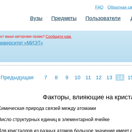
FAQ
Обратная св
Вузы
Предметы
Пользователи
ет ваши авторские права?
Сообщите нам.
ниверситет «МИЭТ»
 Предыдущая
7
8
9
10
11
12
13
14
1
22
23
24
2
Факторы, влияющие на крист
Химическая природа связей между атомами
Число структурных единиц в элементарной ячейке
Для кристаллов из разных атомов большое значение имеет