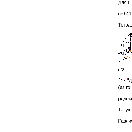
Для Г
r=0,4
Тетраэ
с/2
Д
(из то
рядом
Такую
Разли