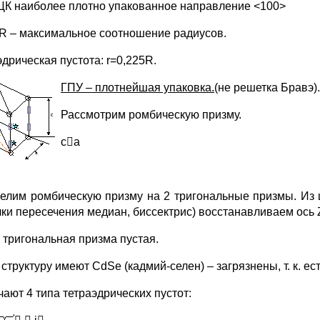
ЦК наиболее плотно упакованное направление <100>
1R – максимальное соотношение радиусов.
дрическая пустота: r=0,225R.
Г
ПУ – плотнейшая упаковка.
(не решетка Бравэ).
Рассмотрим ромбическую призму.
ca
елим ромбическую призму на 2 тригональные призмы. Из 
чки пересечения медиан, биссектрис) восстанавливаем ось Z;
 тригональная призма пустая.
 структуру имеют CdSe (кадмий-селен) – загрязнены, т. к. 
чают 4 типа тетраэдрических пустот: