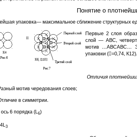
Понятие о плотнейш
ейшая упаковка— максимальное сближение структурных ед
Первые 2 слоя образ
слой — АВС, четверт
мотив …АВСАВС… Эт
упаковки (=0,74, К1
Отличия плотнейших
Разный мотив чередования слоев;
Отличие в симметрии.
ось 6 порядка (L
)
6
 4L
3