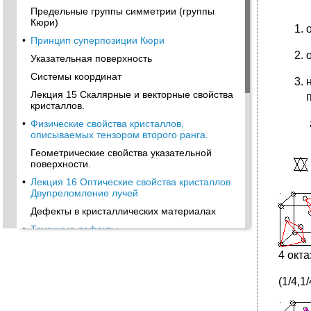
Предельные группы симметрии (группы
Кюри)
•
Принцип суперпозиции Кюри
Указательная поверхность
Системы координат
Лекция 15 Скалярные и векторные свойства
кристаллов.
•
Физические свойства кристаллов,
описываемых тензором второго ранга.
Геометрические свойства указательной
поверхности.
•
Лекция 16 Оптические свойства кристаллов
Двупреломление лучей
Дефекты в кристаллических материалах
•
Точечные дефекты
Межузельный атом
4 окт
Примесные атомы
(1/4,1/
Комплексы точечных дефектов
Лекция 17