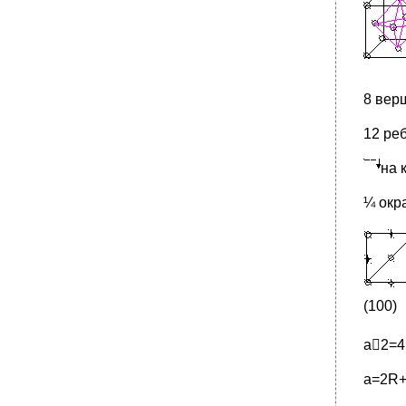
•
Дефект Френкеля (сложный).
Механизм Шотке или образование тепловых
вакансий (при нагревании).
Термодинамика точечных дефектов.
Линейные дефекты.
8 верш
•
Понятие о векторе Бюргерса.
12 реб
Лекция 18
•
Взаимодействие дислокаций между собой
на 
Метод селективного травления
¼ окр
•
Лекция 19
Методика прогнозирования формы ямки
травления.
Двумерные дефекты (поверхностные).
•
Модели, объясняющие высокоугловые
(100)
границы.
Дефекты упаковки (ду).
а2=
a=2R+