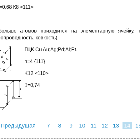
=0,68 К8 <111>
ольше атомов приходится на элементарную ячейку, 
опроводность, ковкость).
Г
ЦК
Cu Au;Ag;Pd;Al;Pt.
n=4 {111}
K12 <110>
=0,74
 Предыдущая
7
8
9
10
11
12
13
14
1
22
23
24
2