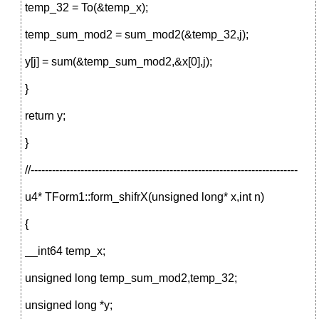
temp_32 = To(&temp_x);
temp_sum_mod2 = sum_mod2(&temp_32,j);
y[j] = sum(&temp_sum_mod2,&x[0],j);
}
return y;
}
//---------------------------------------------------------------------------
u4* TForm1::form_shifrX(unsigned long* x,int n)
{
__int64 temp_x;
unsigned long temp_sum_mod2,temp_32;
unsigned long *y;