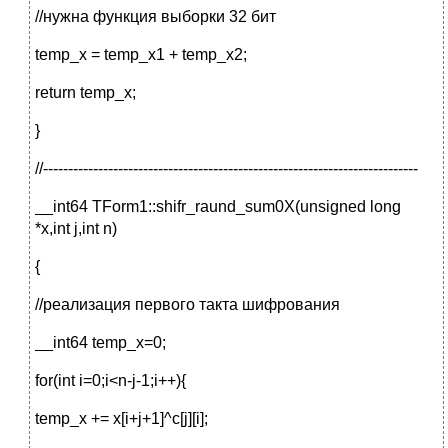
//нужна функция выборки 32 бит
temp_x = temp_x1 + temp_x2;
return temp_x;
}
//---------------------------------------------------------------------------
__int64 TForm1::shifr_raund_sum0X(unsigned long
*x,int j,int n)
{
//реализация первого такта шифрования
__int64 temp_x=0;
for(int i=0;i<n-j-1;i++){
temp_x += x[i+j+1]^c[j][i];