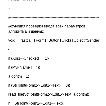
}
//---------------------------------------------------------------------------
//функция проверки ввода всех параметров
алгоритма и данных
void __fastcall TForm1::Button1Click(TObject *Sender)
{
if (Xor1->Checked == 1){
if (MyFName != ""){
algoritm = 1;
if (StrToInt(Form2->Edit1->Text) != 0){
read_file(StrToInt(Form2->Edit1->Text),algoritm);
n = StrToInt(Form2->Edit1->Text);