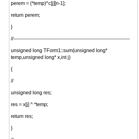
perem = (*temp)^c[j][n-1];
return perem;
}
//---------------------------------------------------------------------------
unsigned long TForm1::sum(unsigned long*
temp,unsigned long* x,int j)
{
//
unsigned long res;
res = x[j] ^ *temp;
return res;
}