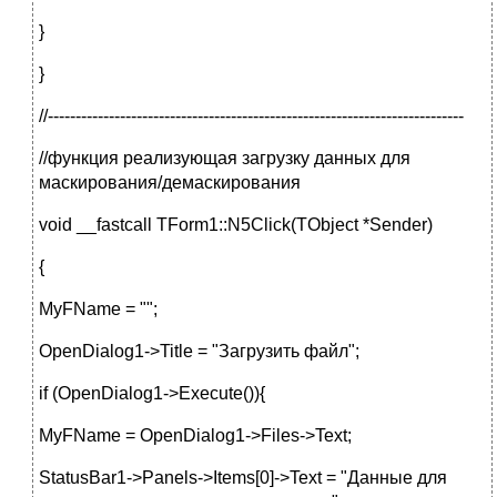
}
}
//---------------------------------------------------------------------------
//функция реализующая загрузку данных для
маскирования/демаскирования
void __fastcall TForm1::N5Click(TObject *Sender)
{
MyFName = "";
OpenDialog1->Title = "Загрузить файл";
if (OpenDialog1->Execute()){
MyFName = OpenDialog1->Files->Text;
StatusBar1->Panels->Items[0]->Text = "Данные для