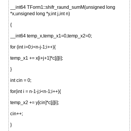
__int64 TForm1::shifr_raund_sumM(unsigned long
*x,unsigned long *y,int j,int n)
{
__int64 temp_x,temp_x1=0,temp_x2=0;
for (int i=0;i<n-j-1;i++){
temp_x1 += x[i+j+1]*c[j][i];
}
int cin = 0;
for(int i = n-1-j;i<n-1;i++){
temp_x2 += y[cin]*c[j][i];
cin++;
}