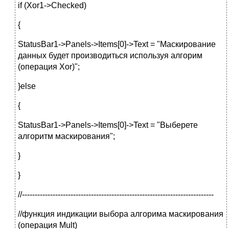
if (Xor1->Checked)
{
StatusBar1->Panels->Items[0]->Text = "Маскирование
данных будет производиться используя алгорим
(операция Xor)";
}else
{
StatusBar1->Panels->Items[0]->Text = "Выберете
алгоритм маскирования";
}
}
//---------------------------------------------------------------------------
//функция индикации выбора алгорима маскирования
(операция Mult)