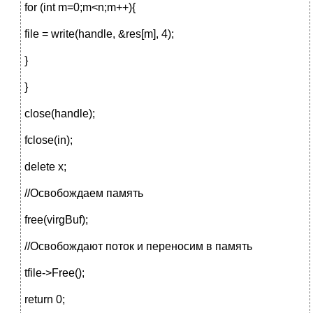
for (int m=0;m<n;m++){
file = write(handle, &res[m], 4);
}
}
close(handle);
fclose(in);
delete x;
//Освобождаем память
free(virgBuf);
//Освобождают поток и переносим в память
tfile->Free();
return 0;