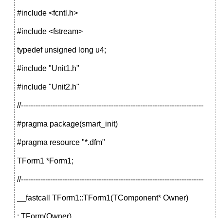
#include <fcntl.h>
#include <fstream>
typedef unsigned long u4;
#include "Unit1.h"
#include "Unit2.h"
//---------------------------------------------------------------------------
#pragma package(smart_init)
#pragma resource "*.dfm"
TForm1 *Form1;
//---------------------------------------------------------------------------
__fastcall TForm1::TForm1(TComponent* Owner)
: TForm(Owner)