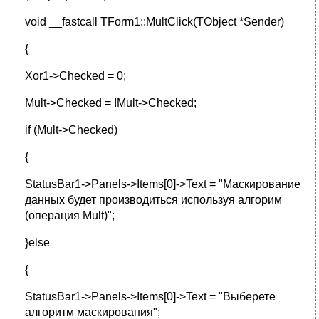
void __fastcall TForm1::MultClick(TObject *Sender)
{
Xor1->Checked = 0;
Mult->Checked = !Mult->Checked;
if (Mult->Checked)
{
StatusBar1->Panels->Items[0]->Text = "Маскирование
данных будет производиться используя алгорим
(операция Mult)";
}else
{
StatusBar1->Panels->Items[0]->Text = "Выберете
алгоритм маскирования";