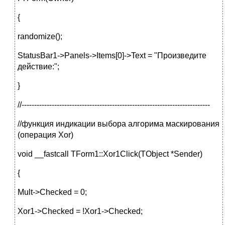
{
randomize();
StatusBar1->Panels->Items[0]->Text = "Произведите
действие:";
}
//---------------------------------------------------------------------------
//функция индикации выбора алгорима маскирования
(операция Xor)
void __fastcall TForm1::Xor1Click(TObject *Sender)
{
Mult->Checked = 0;
Xor1->Checked = !Xor1->Checked;