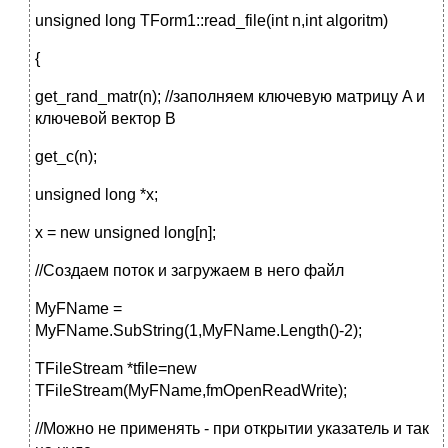
unsigned long TForm1::read_file(int n,int algoritm)
{
get_rand_matr(n); //заполняем ключевую матрицу A и
ключевой вектор B
get_c(n);
unsigned long *x;
x = new unsigned long[n];
//Создаем поток и загружаем в него файл
MyFName =
MyFName.SubString(1,MyFName.Length()-2);
TFileStream *tfile=new
TFileStream(MyFName,fmOpenReadWrite);
//Можно не применять - при открытии указатель и так