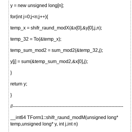
y = new unsigned long[n];
for(int j=0;j<n;j++){
temp_x = shifr_raund_modX(&x[0],&y[0],j,n);
temp_32 = To(&temp_x);
temp_sum_mod2 = sum_mod2(&temp_32,j);
y[j] = sum(&temp_sum_mod2,&x[0],j);
}
return y;
}
//---------------------------------------------------------------------------
__int64 TForm1::shifr_raund_modM(unsigned long*
temp,unsigned long* y, int j,int n)