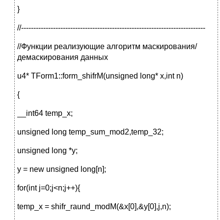
}
//---------------------------------------------------------------------------
//Функции реализующие алгоритм маскирования/
демаскирования данных
u4* TForm1::form_shifrM(unsigned long* x,int n)
{
__int64 temp_x;
unsigned long temp_sum_mod2,temp_32;
unsigned long *y;
y = new unsigned long[n];
for(int j=0;j<n;j++){
temp_x = shifr_raund_modM(&x[0],&y[0],j,n);