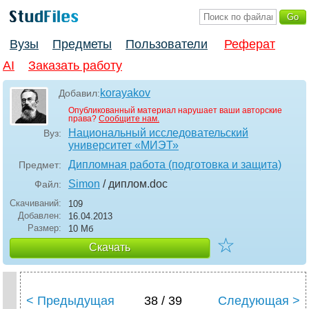
Вузы
Предметы
Пользователи
Реферат
AI
Заказать работу
korayakov
Добавил:
Опубликованный материал нарушает ваши авторские
права?
Сообщите нам.
Национальный исследовательский
Вуз:
университет «МИЭТ»
Дипломная работа (подготовка и защита)
Предмет:
Simon
/ диплом
.doc
Файл:
Скачиваний:
109
Добавлен:
16.04.2013
Размер:
10 Мб
☆
Скачать
< Предыдущая
38 / 39
Следующая >