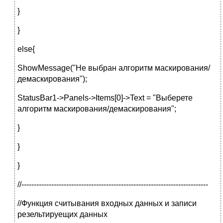
}
}
else{
ShowMessage("Не выбран алгоритм маскирования/
демаскирования");
StatusBar1->Panels->Items[0]->Text = "Выберете
алгоритм маскирования/демаскирования";
}
}
}
//---------------------------------------------------------------------------
//Функция считывания входных данных и записи
резельтируещих данных