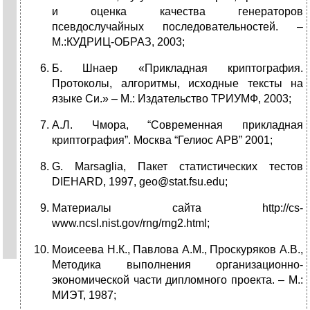
и оценка качества генераторов
псевдослучайных последовательностей. –
М.:КУДРИЦ-ОБРАЗ, 2003;
Б. Шнаер «Прикладная криптография.
Протоколы, алгоритмы, исходные тексты на
языке Си.» – М.: Издательство ТРИУМФ, 2003;
А.Л. Чмора, “Современная прикладная
криптография”. Москва “Гелиос АРВ” 2001;
G. Marsaglia, Пакет статистических тестов
DIEHARD, 1997, geo@stat.fsu.edu;
Материалы сайта http://cs-
www.ncsl.nist.gov/rng/rng2.html;
Моисеева Н.К., Павлова А.М., Проскуряков А.В.,
Методика выполнения организационно-
экономической части дипломного проекта. – М.:
МИЭТ, 1987;