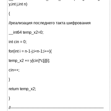
y,int j,int n)
{
//реализация последнего такта шифрования
__int64 temp_x2=0;
int cin = 0;
for(int i = n-1-j;i<n-1;i++){
temp_x2 += y[cin]*c[j][i];
cin++;
}
return temp_x2;
}
//---------------------------------------------------------------------------