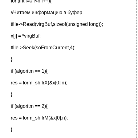
for (int i=0;i<n;i++){
//Читаем информацию в буфер
tfile->Read(virgBuf,sizeof(unsigned long));
x[i] = *virgBuf;
tfile->Seek(soFromCurrent,4);
}
if (algoritm == 1){
res = form_shifrX(&x[0],n);
}
if (algoritm == 2){
res = form_shifrM(&x[0],n);
}