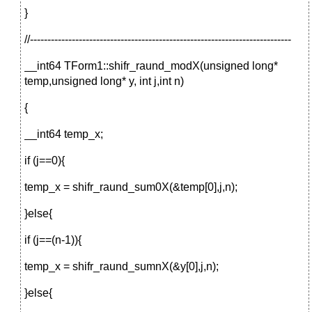
}
//---------------------------------------------------------------------------
__int64 TForm1::shifr_raund_modX(unsigned long*
temp,unsigned long* y, int j,int n)
{
__int64 temp_x;
if (j==0){
temp_x = shifr_raund_sum0X(&temp[0],j,n);
}else{
if (j==(n-1)){
temp_x = shifr_raund_sumnX(&y[0],j,n);
}else{