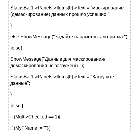
StatusBar1->Panels->Items[0]->Text = "маскирование
(демаскирование) данных прошло успешно:";
}
else ShowMessage("Задайте параметры алгоритма:");
}else{
ShowMessage("Данные для маскирования/
демаскирования не загружены:");
StatusBar1->Panels->Items[0]->Text = "Загрузите
данные";
}
}else {
if (Mult->Checked == 1){
if (MyFName != ""){