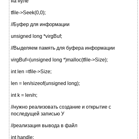
на нуле
tfile->Seek(0,0);
//Буфер для информации
unsigned long *virgBuf;
//Выделяем память для буфера информации
virgBuf=(unsigned long *)malloc(tfile->Size);
int len =tfile->Size;
len = len/sizeof(unsigned long);
int k = len/n;
//нужно реализовать создание и открытие с
последущей записью У
//реализация вывода в файл
int handle;