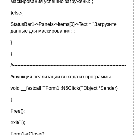
маскирования успешно загружены:";
}else{
StatusBar1->Panels->Items[0]->Text = "Загрузите
данные для маскирования:";
}
}
//---------------------------------------------------------------------------
//функция реализации выхода из программы
void __fastcall TForm1::N6Click(TObject *Sender)
{
Free();
exit(1);
Form1->Close();