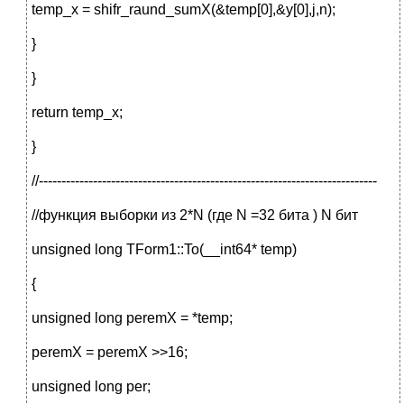
temp_x = shifr_raund_sumX(&temp[0],&y[0],j,n);
}
}
return temp_x;
}
//---------------------------------------------------------------------------
//функция выборки из 2*N (где N =32 бита ) N бит
unsigned long TForm1::To(__int64* temp)
{
unsigned long peremX = *temp;
peremX = peremX >>16;
unsigned long per;