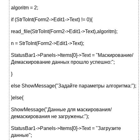
algoritm = 2;
if (StrToInt(Form2->Edit1->Text) != 0){
read_file(StrToInt(Form2->Edit1->Text),algoritm);
n = StrToInt(Form2->Edit1->Text);
StatusBar1->Panels->Items[0]->Text = "Маскирование/
Демаскирование данных прошло успешно:";
}
else ShowMessage("Задайте параметры алгоритма:");
}else{
ShowMessage("Данные для маскирования/
демаскирования не загружены:");
StatusBar1->Panels->Items[0]->Text = "Загрузите
данные";