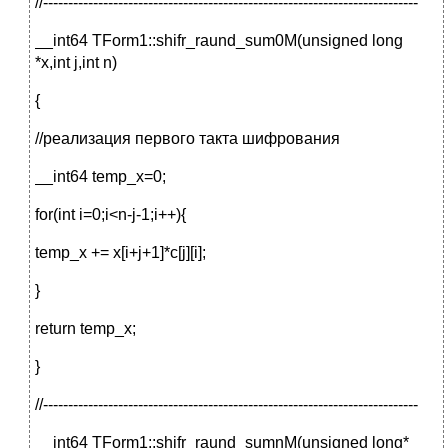
//---------------------------------------------------------------------------
__int64 TForm1::shifr_raund_sum0M(unsigned long
*x,int j,int n)
{
//реализация первого такта шифрования
__int64 temp_x=0;
for(int i=0;i<n-j-1;i++){
temp_x += x[i+j+1]*c[j][i];
}
return temp_x;
}
//---------------------------------------------------------------------------
__int64 TForm1::shifr_raund_sumnM(unsigned long*