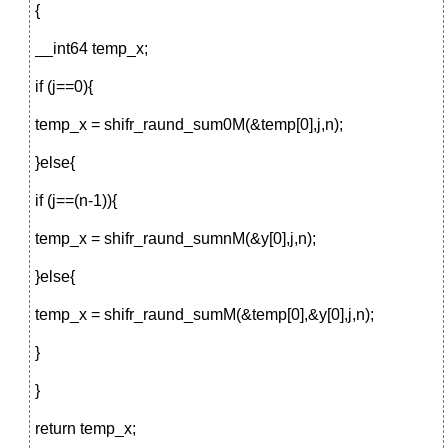
{
__int64 temp_x;
if (j==0){
temp_x = shifr_raund_sum0M(&temp[0],j,n);
}else{
if (j==(n-1)){
temp_x = shifr_raund_sumnM(&y[0],j,n);
}else{
temp_x = shifr_raund_sumM(&temp[0],&y[0],j,n);
}
}
return temp_x;