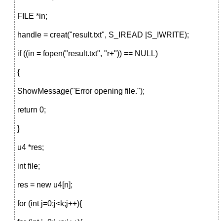
FILE *in;
handle = creat("result.txt", S_IREAD |S_IWRITE);
if ((in = fopen("result.txt", "r+")) == NULL)
{
ShowMessage("Error opening file.");
return 0;
}
u4 *res;
int file;
res = new u4[n];
for (int j=0;j<k;j++){