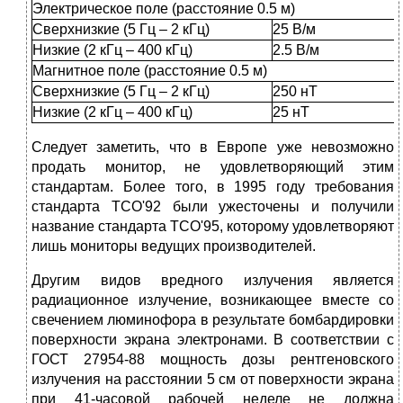
Электрическое поле (расстояние 0.5 м)
Сверхнизкие (5 Гц – 2 кГц)
25 В/м
Низкие (2 кГц – 400 кГц)
2.5 В/м
Магнитное поле (расстояние 0.5 м)
Сверхнизкие (5 Гц – 2 кГц)
250 нТ
Низкие (2 кГц – 400 кГц)
25 нТ
Следует заметить, что в Европе уже невозможно
продать монитор, не удовлетворяющий этим
стандартам. Более того, в 1995 году требования
стандарта TCO'92 были ужесточены и получили
название стандарта TCO'95, которому удовлетворяют
лишь мониторы ведущих производителей.
Другим видов вредного излучения является
радиационное излучение, возникающее вместе со
свечением люминофора в результате бомбардировки
поверхности экрана электронами. В соответствии с
ГОСТ 27954-88 мощность дозы рентгеновского
излучения на расстоянии 5 см от поверхности экрана
при 41-часовой рабочей неделе не должна