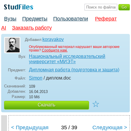
Вузы
Предметы
Пользователи
Реферат
AI
Заказать работу
korayakov
Добавил:
Опубликованный материал нарушает ваши авторские
права?
Сообщите нам.
Национальный исследовательский
Вуз:
университет «МИЭТ»
Дипломная работа (подготовка и защита)
Предмет:
Simon
/ диплом
.doc
Файл:
Скачиваний:
109
Добавлен:
16.04.2013
Размер:
10 Мб
☆
Скачать
< Предыдущая
35 / 39
Следующая >